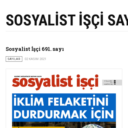
SOSYALİST İŞÇİ SA
Sosyalist İşçi 691. sayı
SAYILAR
02 KASIM 2021