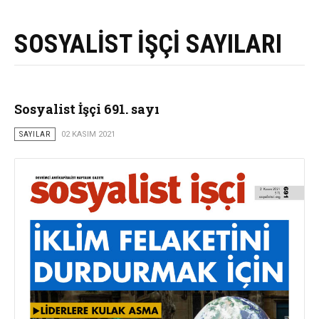
SOSYALİST İŞÇİ SAYILARI
Sosyalist İşçi 691. sayı
SAYILAR
02 KASIM 2021