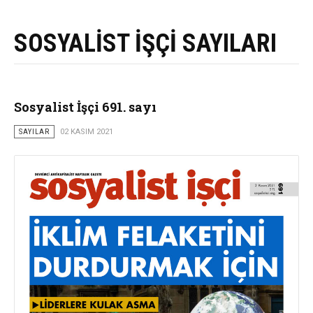
SOSYALİST İŞÇİ SAYILARI
Sosyalist İşçi 691. sayı
SAYILAR
02 KASIM 2021