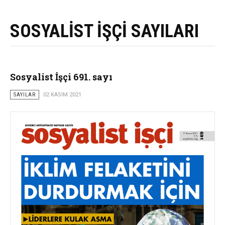
SOSYALİST İŞÇİ SAYILARI
Sosyalist İşçi 691. sayı
SAYILAR
02 KASIM 2021