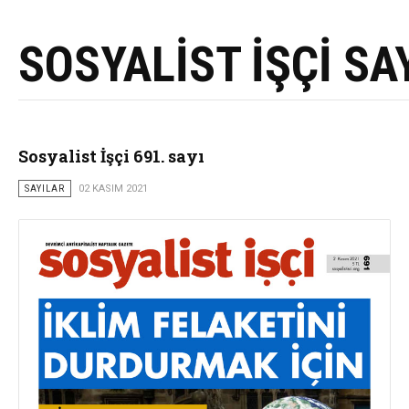
SOSYALİST İŞÇİ SA
Sosyalist İşçi 691. sayı
SAYILAR
02 KASIM 2021