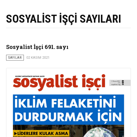
SOSYALİST İŞÇİ SAYILARI
Sosyalist İşçi 691. sayı
SAYILAR
02 KASIM 2021