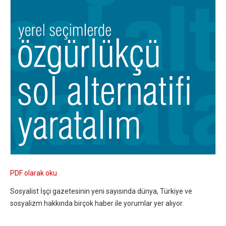
PDF olarak oku
Sosyalist İşçi gazetesinin yeni sayısında dünya, Türkiye ve
sosyalizm hakkında birçok haber ile yorumlar yer alıyor.