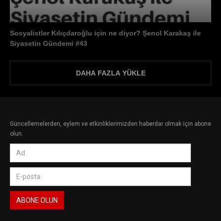
Sosyalistler Kılıçdaroğlu için ne diyor? Şenol Karakaş ile
Siyasetin Gündemi #43
DAHA FAZLA YÜKLE
Güncellemelerden, eylem ve etkinliklerimizden haberdar olmak için abone
olun.