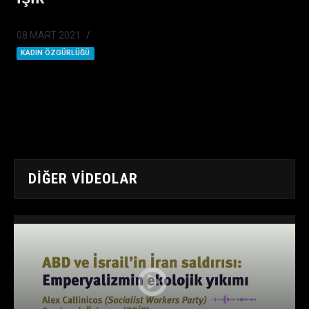
08 MART 2021
KADIN ÖZGÜRLÜĞÜ
DIĞER VIDEOLAR