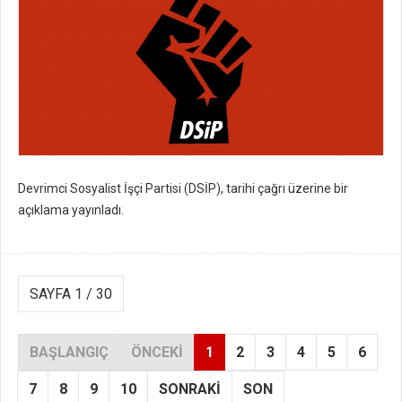
Devrimci Sosyalist İşçi Partisi (DSİP), tarihi çağrı üzerine bir
açıklama yayınladı.
SAYFA 1 / 30
BAŞLANGIÇ
ÖNCEKI
1
2
3
4
5
6
7
8
9
10
SONRAKI
SON