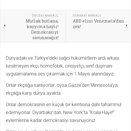
ÖNCEKI MAKALE
SONRAKI MAKALE
Mutlak butlana,
ABD elini Venezuela’dan
kayyıma hayır!
çek!
Demokrasiyi
savunacağız!
Dünyadaki ve Türkiye’deki sağcı hükümetlerin ardı arkası
kesilmeyen ırkçı, homofobik, cinsiyetçi, sınıf düşmanı
uygulamalarına ses çıkarmak için 1 Mayıs alanındayız.
Onlar ırkçılığa sarılıyorlar; oysa Gazze’den Minnesota’ya
ırkçılığa karşı dünya ayakta.
Onlar demokrasinin en küçük bir kırıntısına dahi tahammül
edemiyorlar. Diyarbakır’dan, New York’ta “Krala Hayır!”
eylemlerine kadar demokrasiyi savunuyoruz.