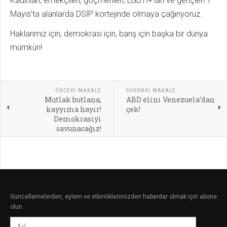
Kadınları, emekçileri, göçmenleri, LGBTİ+’ları ve gençleri 1
Mayıs’ta alanlarda DSİP kortejinde olmaya çağırıyoruz.
Haklarımız için, demokrasi için, barış için başka bir dünya
mümkün!
ÖNCEKI MAKALE
SONRAKI MAKALE
Mutlak butlana,
ABD elini Venezuela’dan
kayyıma hayır!
çek!
Demokrasiyi
savunacağız!
Güncellemelerden, eylem ve etkinliklerimizden haberdar olmak için abone
olun.