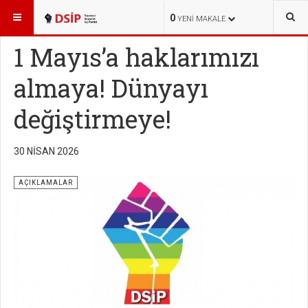
BURADASINIZ:
HABERLER
AÇIKLAMALAR
0
YENI MAKALE
1 Mayıs’a haklarımızı
almaya! Dünyayı
değiştirmeye!
30 NISAN 2026
AÇIKLAMALAR