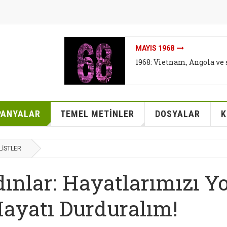
İKLIMI DEĞIL SISTEMI DEĞ
İklim mitleri I - Bireyse
kurtarabilir mi?
ANYALAR
TEMEL METİNLER
DOSYALAR
K
LİSTLER
dınlar: Hayatlarımızı Y
Hayatı Durduralım!