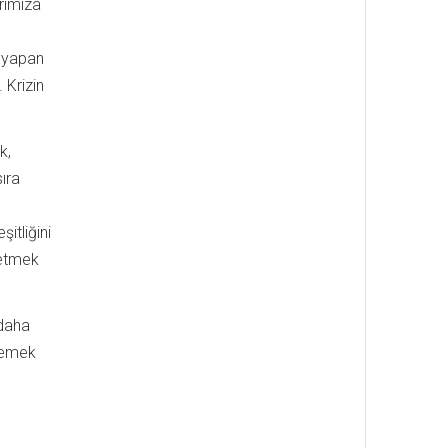
rımıza
a yapan
 Krizin
k,
ıra
n
itliğini
 etmek
 daha
tlemek