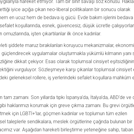
gılarıyla hareket etmiyor. Tam bir sınıf savaşı söz konusu. Hakla
as ettiği iyice açığa çıkan neo-liberal politikaların bir sonucu olarak
r hem en ucuz hem de bedava iş gücü. Evde bakım işlerini bedav
 sefalet koşullarında, esnek, güvencesiz, düşük ücretle çalışıyorlar.
omuzlarında, işten çıkartılanlar ilk önce kadınlar.
leti şiddete maruz bırakılanları koruyucu mekanizmalar, ekonomi
k güçlendirecek uygulamalar oluşturmakla yükümlü kılmanın yanı s
zliğine dikkat çekiyor. Esas olarak toplumsal cinsiyet eşitsizliğini
ektiğini vurguluyor. Sözleşmeye karşı çıkanlar toplumsal cinsiyet eş
deki geleneksel rollere, iş yerlerindeki sefalet koşullara mahkûm
n tam zamanı. Son yıllarda tıpkı İspanya’da, İtalya’da, ABD’de ve
ibi haklarımızı korumak için greve çıkma zamanı. Bu grevi örgü
letmek için LGBTİ+’lar, göçmen kadınlar ve toplumun tüm ezilen
esel taleplerle sendikalara, meslek örgütlerine çağrıda bulunan bir
acımız var. Aşağıdan hareketi birleştirme yeteneğine sahip, taban