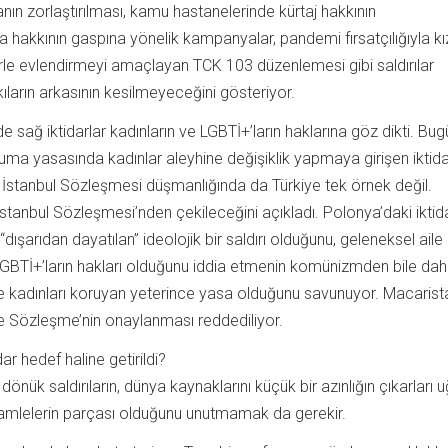
ın zorlaştırılması, kamu hastanelerinde kürtaj hakkının
a hakkının gaspına yönelik kampanyalar, pandemi fırsatçılığıyla kı
rle evlendirmeyi amaçlayan TCK 103 düzenlemesi gibi saldırılar
ıların arkasının kesilmeyeceğini gösteriyor.
e sağ iktidarlar kadınların ve LGBTİ+’ların haklarına göz dikti. Bu
ruma yasasında kadınlar aleyhine değişiklik yapmaya girişen iktid
. İstanbul Sözleşmesi düşmanlığında da Türkiye tek örnek değil.
İstanbul Sözleşmesi’nden çekileceğini açıkladı. Polonya’daki iktid
dışarıdan dayatılan” ideolojik bir saldırı olduğunu, geleneksel aile
, LGBTİ+’ların hakları olduğunu iddia etmenin komünizmden bile da
ede kadınları koruyan yeterince yasa olduğunu savunuyor. Macarist
rle Sözleşme’nin onaylanması reddediliyor.
 hedef haline getirildi?
dönük saldırıların, dünya kaynaklarını küçük bir azınlığın çıkarları 
hamlelerin parçası olduğunu unutmamak da gerekir.