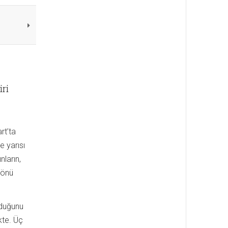
iri
rt’ta
 yarısı
nların,
 önü
olduğunu
kte. Üç