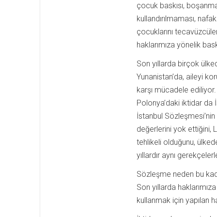
çocuk baskısı, boşanman
kullandırılmaması, nafak
çocuklarını tecavüzcüle
haklarımıza yönelik bask
Son yıllarda birçok ülked
Yunanistan’da, aileyi ko
karşı mücadele ediliyor
Polonya’daki iktidar da 
İstanbul Sözleşmesi’nin “
değerlerini yok ettiğini
tehlikeli olduğunu, ülk
yıllardır aynı gerekçele
Sözleşme neden bu kadar
Son yıllarda haklarımıza 
kullanmak için yapılan 