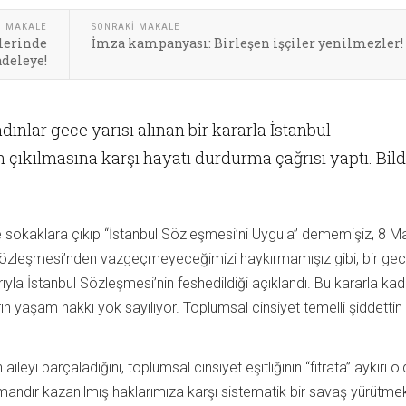
I MAKALE
SONRAKI MAKALE
rlerinde
İmza kampanyası: Birleşen işçiler yenilmezler!
deleye!
dınlar gece yarısı alınan bir kararla İstanbul
çıkılmasına karşı hayatı durdurma çağrısı yaptı. Bild
e sokaklara çıkıp “İstanbul Sözleşmesi’ni Uygula” dememişiz, 8 Ma
özleşmesi’nden vazgeçmeyeceğimizi haykırmamışız gibi, bir gece
yla İstanbul Sözleşmesi’nin feshedildiği açıklandı. Bu kararla kadı
ın yaşam hakkı yok sayılıyor. Toplumsal cinsiyet temelli şiddettin
aileyi parçaladığını, toplumsal cinsiyet eşitliğinin “fıtrata” aykırı 
mandır kazanılmış haklarımıza karşı sistematik bir savaş yürütme