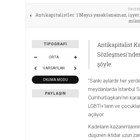
ÖNCEK
Antikapitalistler: 1 Mayıs yasaklanamaz, işye
müca
Antikapitalist Ka
TIPOGRAFI
Sözleşmesi'nden 
ORTA
şöyle:
VARSAYILAN
OKUMA MODU
"Sanki aylardır her yerd
meydanlarda İstanbul S
PAYLAŞIN
Cumhurbaşkanı’nın kararı
LGBTİ+’ların ve çocuklar
açılıyor.
Kadınların kazanımlarının 
düşünen iktidar uzun za