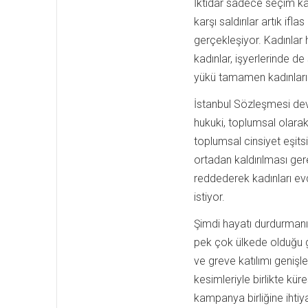
İktidar sadece seçim kay
karşı saldırılar artık ifl
gerçekleşiyor. Kadınla
kadınlar, işyerlerinde de
yükü tamamen kadınların 
İstanbul Sözleşmesi dev
hukuki, toplumsal olara
toplumsal cinsiyet eşitsi
ortadan kaldırılması ger
reddederek kadınları ev
istiyor.
Şimdi hayatı durdurmanı
pek çok ülkede olduğu g
ve greve katılımı geniş
kesimleriyle birlikte kür
kampanya birliğine ihtiy