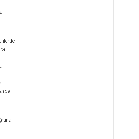
z
günlerde
ara
ar
ha
an’da
uğruna