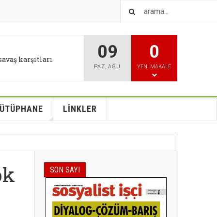
09
0
IŞTIR
l tutum değişikliği bizi
PAZ
,
AĞU
YENI MAKALE
ÜTÜPHANE
LİNKLER
ok
SON SAYI