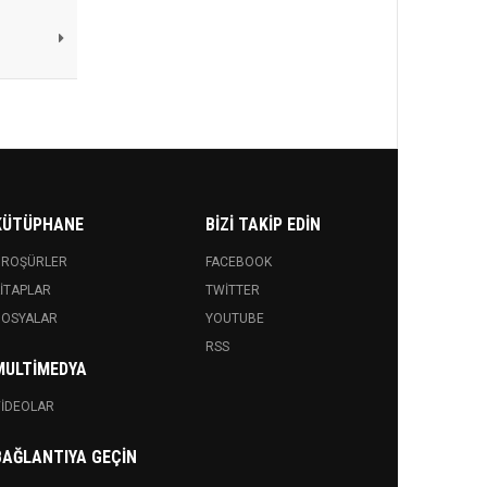
KÜTÜPHANE
BIZI TAKIP EDIN
BROŞÜRLER
FACEBOOK
ITAPLAR
TWITTER
DOSYALAR
YOUTUBE
RSS
MULTIMEDYA
IDEOLAR
BAĞLANTIYA GEÇIN