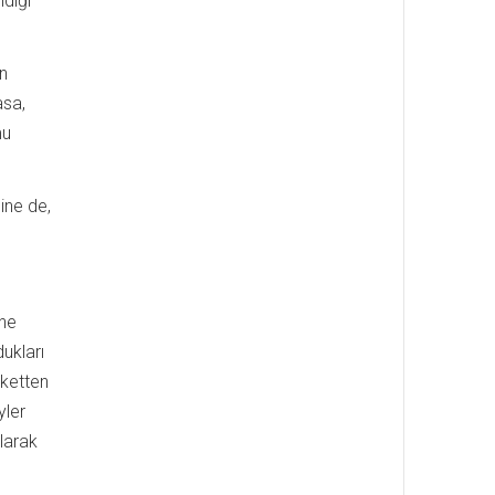
ldiği
in
asa,
mu
ine de,
ine
ukları
eketten
yler
larak