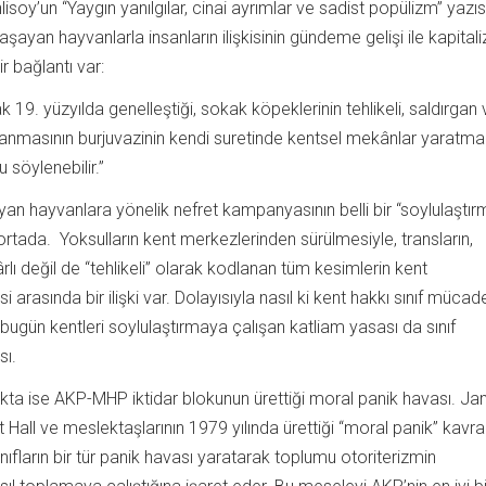
isoy’un “Yaygın yanılgılar, cinai ayrımlar ve sadist popülizm” yazı
 yaşayan hayvanlarla insanların ilişkisinin gündeme gelişi ile kapital
ir bağlantı var:
 19. yüzyılda genelleştiği, sokak köpeklerinin tehlikeli, saldırgan 
lanmasının burjuvazinin kendi suretinde kentsel mekânlar yaratma
u söylenebilir.”
n hayvanlara yönelik nefret kampanyasının belli bir “soylulaştır
rtada. Yoksulların kent merkezlerinden sürülmesiyle, transların,
rlı değil de “tehlikeli” olarak kodlanan tüm kesimlerin kent
arasında bir ilişki var. Dolayısıyla nasıl ki kent hakkı sınıf mücad
 bugün kentleri soylulaştırmaya çalışan katliam yasası da sınıf
sı.
kta ise AKP-MHP iktidar blokunun ürettiği moral panik havası. Jam
rt Hall ve meslektaşlarının 1979 yılında ürettiği “moral panik” kavra
ıfların bir tür panik havası yaratarak toplumu otoriterizmin