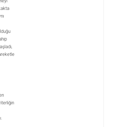
leyi
kakta
ynı
olduğu
ahip
aşladı,
areketle
len
terliğin
ı.