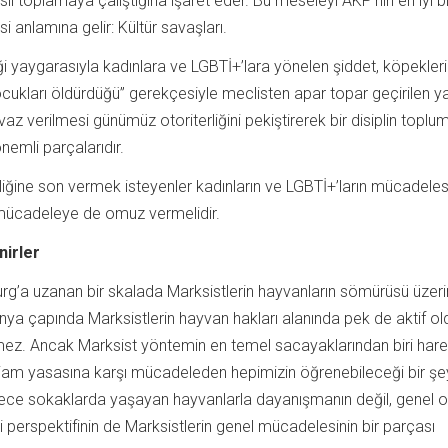
l toplamaya çalıştığına işaret eder. Bu meseleyi AKP’nin en iyi bi
i anlamına gelir: Kültür savaşları.
iği yaygarasıyla kadınlara ve LGBTİ+’lara yönelen şiddet, köpekler
cukları öldürdüğü” gerekçesiyle meclisten apar topar geçirilen y
az verilmesi günümüz otoriterliğini pekiştirerek bir disiplin toplu
emli parçalarıdır.
rliğine son vermek isteyenler kadınların ve LGBTİ+’ların mücadeles
 mücadeleye de omuz vermelidir.
nirler
g’a uzanan bir skalada Marksistlerin hayvanların sömürüsü üzer
nya çapında Marksistlerin hayvan hakları alanında pek de aktif old
mez. Ancak Marksist yöntemin en temel sacayaklarından biri har
iam yasasına karşı mücadeleden hepimizin öğrenebileceği bir şe
adece sokaklarda yaşayan hayvanlarla dayanışmanın değil, genel o
perspektifinin de Marksistlerin genel mücadelesinin bir parçası