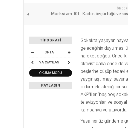
ÖNCEK
Marksizm 101 - Kadın özgürlüğü ve so
Sokakta yaşayan hayvanl
TIPOGRAFI
geleceğinin duyulması ü
ORTA
hareket doğdu. Öncelikl
VARSAYILAN
aktivist daha önce de v
peşlerine düşüp tedavi 
OKUMA MODU
yaygınlaştırmayı savuna
PAYLAŞIN
öldürmek istediği bir s
AKP’liler “başıboş sokak
televizyonları ve sosya
kampanya yürütüyordu
Yasa henüz gündeme gel