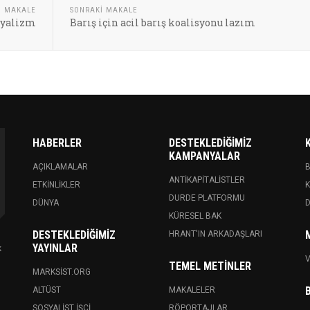
I MAKALE
SONRAKI MAKALE
syalizm
Barış için acil barış koalisyonu lazım
HABERLER
DESTEKLEDIĞIMIZ
KAMPANYALAR
AÇIKLAMALAR
ANTIKAPITALISTLER
ETKINLIKLER
K
DURDE PLATFORMU
DÜNYA
KÜRESEL BAK
DESTEKLEDIĞIMIZ
HRANT'IN ARKADAŞLARI
YAYINLAR
k
V
TEMEL METINLER
MARKSIST.ORG
ALTÜST
MAKALELER
SOSYALIST İŞÇI
RÖPORTAJLAR