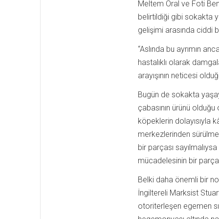
Meltem Oral ve Foti Benl
belirtildiği gibi sokakta
gelişimi arasında ciddi b
“Aslında bu ayrımın ancak
hastalıklı olarak damga
arayışının neticesi olduğ
Bugün de sokakta yaşaya
çabasının ürünü olduğu o
köpeklerin dolayısıyla kâ
merkezlerinden sürülmesi 
bir parçası sayılmalıysa
mücadelesinin bir parça
Belki daha önemli bir no
İngiltereli Marksist Stua
otoriterleşen egemen sın