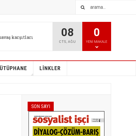
08
0
IŞTIR
l tutum değişikliği bizi
CTS
,
AĞU
YENI MAKALE
ÜTÜPHANE
LİNKLER
SON SAYI