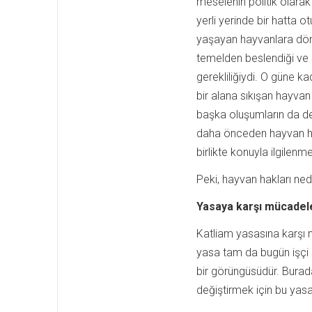
meselenin politik olarak
yerli yerinde bir hatta 
yaşayan hayvanlara dönük
temelden beslendiği ve 
gerekliliğiydi. O güne ka
bir alana sıkışan hayva
başka oluşumların da de
daha önceden hayvan ha
birlikte konuyla ilgilen
Peki, hayvan hakları ned
Yasaya karşı mücadel
Katliam yasasına karşı 
yasa tam da bugün işçi s
bir görüngüsüdür. Burad
değiştirmek için bu ya