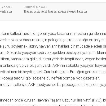
I MAKALE
SONRAKI MAKALE
syalizm
Barış için acil barış koalisyonu lazım
arın katledilmesini öngören yasa tasarısının meclisin gündemin
zerine, yasayı durdurmak için pek çok şehirde sokağa çıkan yeni 
e şunu söylemek lazım, hayvanların hakları için mücadele eden bi
ardı. Sokakta yaşayan kedi ve köpekleri besleyen, yaralandıkları
ettiren, barınaklara gidip durumu yerinde tespit eden, vegan besl
n onlarca grup ve oluşum vardı. AKP’nin sokakta yaşayan hayvan
üredir bilinen bir şeydi, gerek Cumhurbaşkanı Erdoğan gerekse ba
 köpeği terörü” gibi sözlerle bu nefreti pompalıyor, gazeteleri,
l medya trolleriyle AKP medyası ise bu propaganda üzerinden yayg
.
meden önce kurulan Hayvan Yaşam Özgürlük İnisiyatifi (HYÖ), b