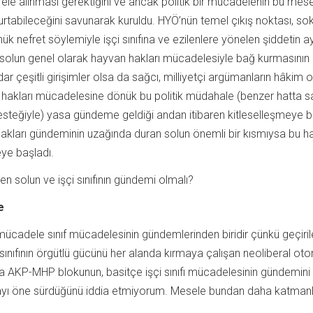
 ele alınması gerektiğini ve ancak politik bir mücadelenin bu mese
oturtabileceğini savunarak kuruldu. HYÖ’nün temel çıkış noktası, so
 nefret söylemiyle işçi sınıfına ve ezilenlere yönelen şiddetin a
solun genel olarak hayvan hakları mücadelesiyle bağ kurmasının
dar çeşitli girişimler olsa da sağcı, milliyetçi argümanların hâkim 
n hakları mücadelesine dönük bu politik müdahale (benzer hatta s
steğiyle) yasa gündeme geldiği andan itibaren kitleselleşmeye b
kları gündeminin uzağında duran solun önemli bir kısmıysa bu h
meye başladı.
en solun ve işçi sınıfının gündemi olmalı?
e
mücadele sınıf mücadelesinin gündemlerinden biridir çünkü geçiri
ınıfının örgütlü gücünü her alanda kırmaya çalışan neoliberal otori
a AKP-MHP blokunun, basitçe işçi sınıfı mücadelesinin gündemini
sayı öne sürdüğünü iddia etmiyorum. Mesele bundan daha katmanl