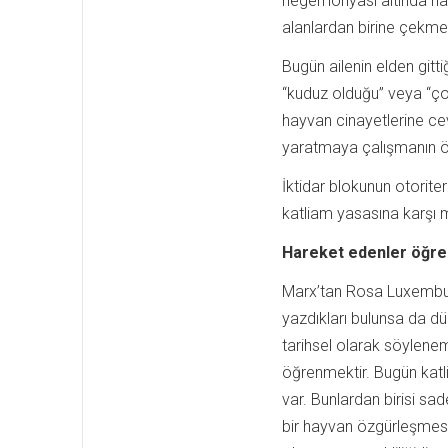
hegemonyası altında nası
alanlardan birine çekmes
Bugün ailenin elden gitt
“kuduz olduğu” veya “ço
hayvan cinayetlerine cev
yaratmaya çalışmanın ön
İktidar blokunun otorite
katliam yasasına karşı
Hareket edenler öğre
Marx’tan Rosa Luxembur
yazdıkları bulunsa da dü
tarihsel olarak söylene
öğrenmektir. Bugün katl
var. Bunlardan birisi s
bir hayvan özgürleşmesi 