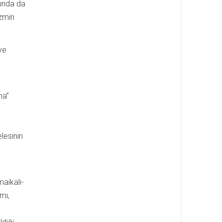
sında da
izmin
ve
ma”
elesinin
aikalı-
mı,