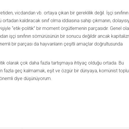
tiden, vicdandan vb. ortaya çıkan bir gereklilik değil. İşçi sınıfının
ortadan kaldıracak sınıf olma iddiasına sahip çıkmanın, dolayısı
şiyle “etik-politik” bir moment örgütlemenin parçasıdır. Genel ol
n işçi sınıfının sömürüsünün bir sonucu değildir ancak kapitaliz
emli bir parçası da hayvanların çeşitli amaçlar doğrultusunda
itik olarak çok daha fazla tartışmaya ihtiyaç olduğu ortada. Bu
in fazla geç kalmamak, eşit ve özgür bir dünyaya, komünist top
 önemli diye düşünüyorum.