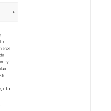
e
bir
nlerce
nda
enmeyi
ları
şka
ın bir
u