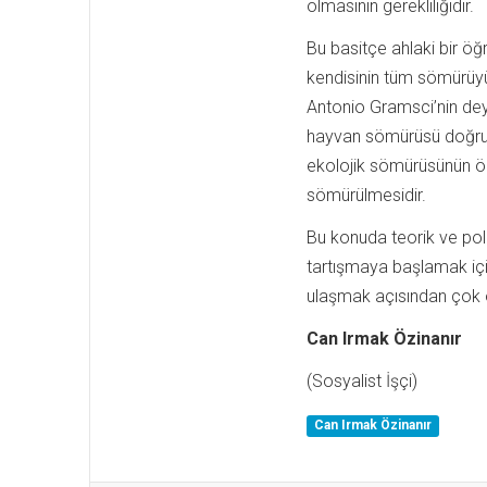
olmasının gerekliliğidir.
Bu basitçe ahlaki bir öğre
kendisinin tüm sömürüyü 
Antonio Gramsci’nin deyi
hayvan sömürüsü doğruda
ekolojik sömürüsünün ön
sömürülmesidir.
Bu konuda teorik ve pol
tartışmaya başlamak iç
ulaşmak açısından çok
Can Irmak Özinanır
(Sosyalist İşçi)
Can Irmak Özinanır