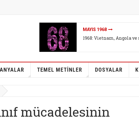
İKLIMI DEĞIL SISTEMI DEĞ
arşıtları
İklim mitleri I - Bireyse
kurtarabilir mi?
ANYALAR
TEMEL METİNLER
DOSYALAR
K
ınıf mücadelesinin