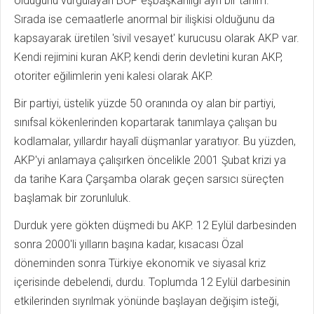
olduğunu vurgulayan BOP eşbaşkanlığı ayrı bir tanım.
Sırada ise cemaatlerle anormal bir ilişkisi olduğunu da
kapsayarak üretilen 'sivil vesayet' kurucusu olarak AKP var.
Kendi rejimini kuran AKP, kendi derin devletini kuran AKP,
otoriter eğilimlerin yeni kalesi olarak AKP.
Bir partiyi, üstelik yüzde 50 oranında oy alan bir partiyi,
sınıfsal kökenlerinden kopartarak tanımlaya çalışan bu
kodlamalar, yıllardır hayalî düşmanlar yaratıyor. Bu yüzden,
AKP'yi anlamaya çalışırken öncelikle 2001 Şubat krizi ya
da tarihe Kara Çarşamba olarak geçen sarsıcı süreçten
başlamak bir zorunluluk.
Durduk yere gökten düşmedi bu AKP. 12 Eylül darbesinden
sonra 2000'li yılların başına kadar, kısacası Özal
döneminden sonra Türkiye ekonomik ve siyasal kriz
içerisinde debelendi, durdu. Toplumda 12 Eylül darbesinin
etkilerinden sıyrılmak yönünde başlayan değişim isteği,