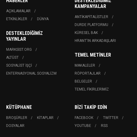
HABERLER
DESTEKLEDIĞIMIZ
KAMPANYALAR
AÇIKLAMALAR
ANTIKAPITALISTLER
ETKINLIKLER
DÜNYA
DURDE PLATFORMU
DESTEKLEDIĞIMIZ
KÜRESEL BAK
YAYINLAR
HRANT'IN ARKADAŞLARI
MARKSIST.ORG
TEMEL METINLER
ALTÜST
SOSYALIST İŞÇI
MAKALELER
ENTERNASYONAL SOSYALIZM
RÖPORTAJLAR
BELGELER
TEMEL FIKIRLERIMIZ
KÜTÜPHANE
BIZI TAKIP EDIN
BROŞÜRLER
KITAPLAR
FACEBOOK
TWITTER
DOSYALAR
YOUTUBE
RSS