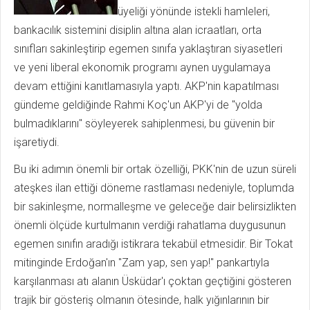
üyeliği yönünde istekli hamleleri,
bankacılık sistemini disiplin altına alan icraatları, orta
sınıfları sakinleştirip egemen sınıfa yaklaştıran siyasetleri
ve yeni liberal ekonomik programı aynen uygulamaya
devam ettiğini kanıtlamasıyla yaptı. AKP'nin kapatılması
gündeme geldiğinde Rahmi Koç'un AKP'yi de "yolda
bulmadıklarını" söyleyerek sahiplenmesi, bu güvenin bir
işaretiydi.
Bu iki adımın önemli bir ortak özelliği, PKK'nin de uzun süreli
ateşkes ilan ettiği döneme rastlaması nedeniyle, toplumda
bir sakinleşme, normalleşme ve geleceğe dair belirsizlikten
önemli ölçüde kurtulmanın verdiği rahatlama duygusunun
egemen sınıfın aradığı istikrara tekabül etmesidir. Bir Tokat
mitinginde Erdoğan'ın "Zam yap, sen yap!" pankartıyla
karşılanması atı alanın Üsküdar'ı çoktan geçtiğini gösteren
trajik bir gösteriş olmanın ötesinde, halk yığınlarının bir