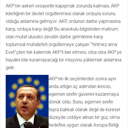
AKP'nin askerî vesayetle kapışmak zorunda kalması, AKP
liderliğinin bir devlet örgütlenmesi olarak orduyla sorunu
olduğu anlamına gelmiyor. AKP, ordunun darbe yapmasına
karşı, orduya karşı değil! Bu anaokulu bilgisinden mahrum
olan mutat ulusalcı zevatın darbe girimlerine karşı
toplumsal muhalefeti örgütlemeye çalışan "Yetmez ama
Evet"çileri tek kalemde AKP'li ilan etmesi, olsa olsa AKP'ye
hayalini bile kuramayacağı bir misyonu yüklemek anlamına
gelir.
AKP'nin ilk seçimlerden sonra aynı
anda attığın üç adımdan ikincisi,
egemen sınıfın güvenini kazanmaya
dönük oldu. Bunu, egemen sınıfın
taşra bakkalı olarak değil de küresel
düzeyde ciddiye alınan bir güç olma
hedefine uygun olarak Avrupa Birliği