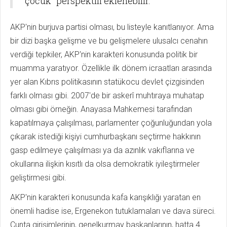
çocuk" perspektifi eklenebilir.
AKP'nin burjuva partisi olması, bu listeyle kanıtlanıyor. Ama
bir dizi başka gelişme ve bu gelişmelere ulusalcı cenahın
verdiği tepkiler, AKP'nin karakteri konusunda politik bir
muamma yaratıyor. Özellikle ilk dönem icraatları arasında
yer alan Kıbrıs politikasının statükocu devlet çizgisinden
farklı olması gibi. 2007'de bir askerî muhtıraya muhatap
olması gibi örneğin. Anayasa Mahkemesi tarafından
kapatılmaya çalışılması, parlamenter çoğunluğundan yola
çıkarak istediği kişiyi cumhurbaşkanı seçtirme hakkının
gasp edilmeye çalışılması ya da azınlık vakıflarına ve
okullarına ilişkin kısıtlı da olsa demokratik iyileştirmeler
geliştirmesi gibi.
AKP'nin karakteri konusunda kafa karışıklığı yaratan en
önemli hadise ise, Ergenekon tutuklamaları ve dava süreci.
Cunta girişimlerinin, genelkurmay başkanlarının, hatta 4