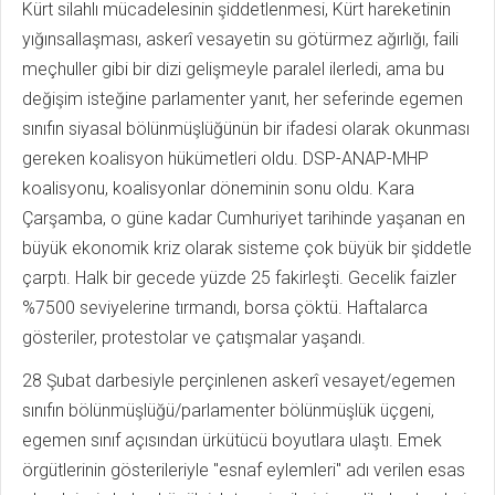
Kürt silahlı mücadelesinin şiddetlenmesi, Kürt hareketinin
yığınsallaşması, askerî vesayetin su götürmez ağırlığı, faili
meçhuller gibi bir dizi gelişmeyle paralel ilerledi, ama bu
değişim isteğine parlamenter yanıt, her seferinde egemen
sınıfın siyasal bölünmüşlüğünün bir ifadesi olarak okunması
gereken koalisyon hükümetleri oldu. DSP-ANAP-MHP
koalisyonu, koalisyonlar döneminin sonu oldu. Kara
Çarşamba, o güne kadar Cumhuriyet tarihinde yaşanan en
büyük ekonomik kriz olarak sisteme çok büyük bir şiddetle
çarptı. Halk bir gecede yüzde 25 fakirleşti. Gecelik faizler
%7500 seviyelerine tırmandı, borsa çöktü. Haftalarca
gösteriler, protestolar ve çatışmalar yaşandı.
28 Şubat darbesiyle perçinlenen askerî vesayet/egemen
sınıfın bölünmüşlüğü/parlamenter bölünmüşlük üçgeni,
egemen sınıf açısından ürkütücü boyutlara ulaştı. Emek
örgütlerinin gösterileriyle "esnaf eylemleri" adı verilen esas