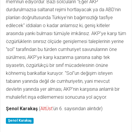
memnun ediyordur. Bazı solcuların "Eğer AKP
durdurulmazsa saltanat rejimi hortlayacak ya da ABD'nin
planları doğrultusunda Türkiye'nin bağımsızlığı tasfiye
edilecek" iddiaları o kadar anlamsız ki, geniş kitleler
arasında yankı bulması tümüyle imkânsız. AKP'ye karşı tüm
özgürlüklerin sınırsız ölçüde genişlemesi taleplerinin yerine
"sol" tarafından bu türden cumhuriyet savunularının öne
sürülmesi, AKP'ye karşı kazanma şansına sahip tek
siyasetin, özgürlükçü bir sınıf mücadelesinin önüne
köhnemiş barikatlar kuruyor. "Sol"un değişim isteyen
tabanın yanında değil de cumhuriyetin, yani mevcut
devletin yanında yer alması, AKP'nin karşısına anlamlı bir
muhalefet inşa edilememesi sonucuna yol açıyor.
Şenol Karakaş
(
AltÜst
'ün 6. sayısından alıntıdır)
Şenol Karakaş