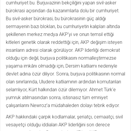
cumhuriyet bu. Burjuvazinin bekçiliğini yapan sivil-asker
bürokrasi açısından da kazanımlarla dolu bir cumhuriyet.
Bu sivil-asker bürokrasi, bu bürokrasinin güç aldığı
sermayenin bazı blokları, bu cumhuriyetin kalıpları altında
şekillenen merkez medya AKP'yi ve onun temsil ettiği
kitleleri genetik olarak reddettiği için, AKP değişim isteyen
insanların adresi olarak görülüyor. AKP liderliği demokrat
olduğu için değil, burjuva politikasını normalleştirmezse
yaşama imkânı olmadığı için, Dersim katliamı nedeniyle
devlet adına özür diliyor. Sonra, burjuva politikasının normal
olan sınırlarında, Uludere katliamının ardından komutanları
selamlıyor, Kürt halkından özür dilemiyor. Ahmet Türk'e
yumruk atılmasından sonra, istisnasız tüm emniyet
çalışanlarını Newroz'a müdahaleden dolayı tebrik ediyor.
AKP hakkındaki çarpık kodlamalar, şeriatçı, cemaatçi, sivil
vesayetçi olduğu iddiaları AKP liderliğini son derece