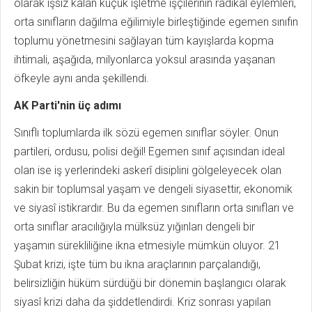
olarak işsiz kalan küçük işletme işçilerinin radikal eylemleri,
orta sınıfların dağılma eğilimiyle birleştiğinde egemen sınıfın
toplumu yönetmesini sağlayan tüm kayışlarda kopma
ihtimali, aşağıda, milyonlarca yoksul arasında yaşanan
öfkeyle aynı anda şekillendi.
AK Parti'nin üç adımı
Sınıflı toplumlarda ilk sözü egemen sınıflar söyler. Onun
partileri, ordusu, polisi değil! Egemen sınıf açısından ideal
olan ise iş yerlerindeki askerî disiplini gölgeleyecek olan
sakin bir toplumsal yaşam ve dengeli siyasettir, ekonomik
ve siyasî istikrardır. Bu da egemen sınıfların orta sınıfları ve
orta sınıflar aracılığıyla mülksüz yığınları dengeli bir
yaşamın sürekliliğine ikna etmesiyle mümkün oluyor. 21
Şubat krizi, işte tüm bu ikna araçlarının parçalandığı,
belirsizliğin hüküm sürdüğü bir dönemin başlangıcı olarak
siyasî krizi daha da şiddetlendirdi. Kriz sonrası yapılan