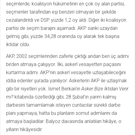
seçimlerde, koalisyon hükümetinin en çok oy alan partisi,
seçmenler tarafından eşi benzeri olmayan bir şekilde
cezalandırıldı ve DSP yüzde 1,2 oy aldı. Diğer iki koalisyon
partisi de seçim barajını aşamadı. AKP sanki uzaydan
gelmiş gibi, yüzde 34,28 oranında oy alarak tek başına
iktidar oldu.
AKP, 2002 seçimlerinden zaferle çıktığı andan beri üç adımı
birden atmaya çalışıyor. İlki, askerî vesayetten paçasını
kurtarma adımı. AKP'nin askerî vesayetle uzlaşabileceğini
iddia edenler şurada yanılıyor: Askerlerin AKP ile uzlaşmak
gibi bir niyetleri yok. İsmet Berkan'ın
Asker Bize İktidarı Verir
mi?
kitabında özetlediği gibi, 28 Şubat'ın yarım kalmış
darbesini tamamlamak isteyen cuntacılar sürekli darbe
planı yapmaya, hatta bu planların somut adımlarını da
atmaya başladılar. Balyoz davasında anlatılan hikâye, o
yılların hikâyesidir.