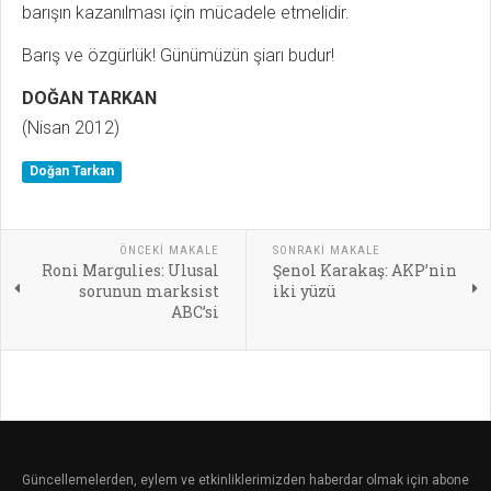
barışın kazanılması için mücadele etmelidir.
Barış ve özgürlük! Günümüzün şiarı budur!
DOĞAN TARKAN
(Nisan 2012)
Doğan Tarkan
ÖNCEKI MAKALE
SONRAKI MAKALE
Roni Margulies: Ulusal
Şenol Karakaş: AKP’nin
sorunun marksist
iki yüzü
ABC’si
Güncellemelerden, eylem ve etkinliklerimizden haberdar olmak için abone