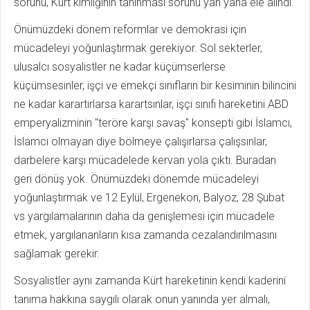
sorunu, Kürt kimliğinin tanınması sorunu yan yana ele alındı.
Önümüzdeki dönem reformlar ve demokrasi için
mücadeleyi yoğunlaştırmak gerekiyor. Sol sekterler,
ulusalcı sosyalistler ne kadar küçümserlerse
küçümsesinler, işçi ve emekçi sınıfların bir kesiminin bilincini
ne kadar karartırlarsa karartsınlar, işçi sınıfı hareketini ABD
emperyalizminin "teröre karşı savaş" konsepti gibi İslamcı,
İslamcı olmayan diye bölmeye çalışırlarsa çalışsınlar,
darbelere karşı mücadelede kervan yola çıktı. Buradan
geri dönüş yok. Önümüzdeki dönemde mücadeleyi
yoğunlaştırmak ve 12 Eylül, Ergenekon, Balyoz, 28 Şubat
vs yargılamalarının daha da genişlemesi için mücadele
etmek, yargılananların kısa zamanda cezalandırılmasını
sağlamak gerekir.
Sosyalistler aynı zamanda Kürt hareketinin kendi kaderini
tanıma hakkına saygılı olarak onun yanında yer almalı,