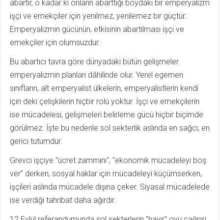
abartır, o kadar ki onların abarttığı boydaki bir emperyalizm
işçi ve emekçiler için yenilmez, yenilemez bir güçtür.
Emperyalizmin gücünün, etkisinin abartılması işçi ve
emekçiler için olumsuzdur.
Bu abartıcı tavra göre dünyadaki bütün gelişmeler
emperyalizmin planları dâhilinde olur. Yerel egemen
sınıfların, alt emperyalist ülkelerin, emperyalistlerin kendi
için deki çelişkilerin hiçbir rolü yoktur. İşçi ve emekçilerin
ise mücadelesi, gelişmeleri belirleme gücü hiçbir biçimde
görülmez. İşte bu nedenle sol sekterlik aslında en sağcı, en
gerici tutumdur.
Grevci işçiye "ücret zammını", "ekonomik mücadeleyi boş
ver" derken, sosyal haklar için mücadeleyi küçümserken,
işçileri aslında mücadele dışına çeker. Siyasal mücadelede
ise verdiği tahribat daha ağırdır.
12 Eylül referandumunda sol sekterlerin "hayır" oyu çağrısı