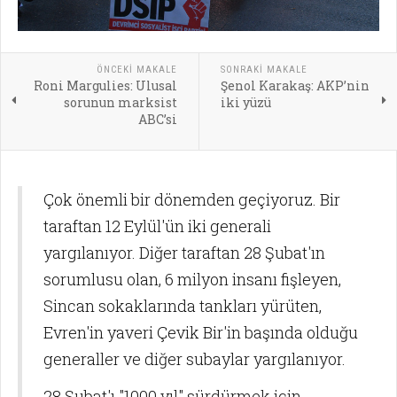
ÖNCEKI MAKALE
SONRAKI MAKALE
Roni Margulies: Ulusal
Şenol Karakaş: AKP’nin
sorunun marksist
iki yüzü
ABC’si
Çok önemli bir dönemden geçiyoruz. Bir
taraftan 12 Eylül'ün iki generali
yargılanıyor. Diğer taraftan 28 Şubat'ın
sorumlusu olan, 6 milyon insanı fişleyen,
Sincan sokaklarında tankları yürüten,
Evren'in yaveri Çevik Bir'in başında olduğu
generaller ve diğer subaylar yargılanıyor.
28 Şubat'ı "1000 yıl" sürdürmek için