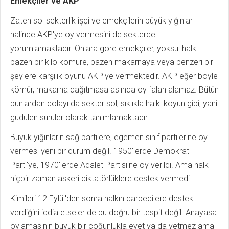
Emekçiler ve AKP
Zaten sol sekterlik işçi ve emekçilerin büyük yığınlar
halinde AKP'ye oy vermesini de sekterce
yorumlamaktadır. Onlara göre emekçiler, yoksul halk
bazen bir kilo kömüre, bazen makarnaya veya benzeri bir
şeylere karşılık oyunu AKP'ye vermektedir. AKP eğer böyle
kömür, makarna dağıtmasa aslında oy falan alamaz. Bütün
bunlardan dolayı da sekter sol, sıklıkla halkı koyun gibi, yani
güdülen sürüler olarak tanımlamaktadır.
Büyük yığınların sağ partilere, egemen sınıf partilerine oy
vermesi yeni bir durum değil. 1950'lerde Demokrat
Parti'ye, 1970'lerde Adalet Partisi'ne oy verildi. Ama halk
hiçbir zaman askeri diktatörlüklere destek vermedi.
Kimileri 12 Eylül'den sonra halkın darbecilere destek
verdiğini iddia etseler de bu doğru bir tespit değil. Anayasa
oylamasının büyük bir çoğunlukla evet ya da yetmez ama