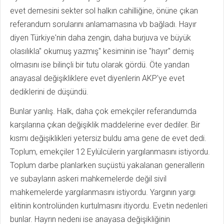
evet demesini sekter sol halkın cahilliğine, önüne çıkan
referandum sorularını anlamamasına vb bağladı. Hayır
diyen Türkiye'nin daha zengin, daha burjuva ve büyük
olasılıkla" okumuş yazmış" kesiminin ise "hayır" demiş
olmasını ise bilinçli bir tutu olarak gördü. Öte yandan
anayasal değişikliklere evet diyenlerin AKP'ye evet
dediklerini de düşündü.
Bunlar yanlış. Halk, daha çok emekçiler referandumda
karşılarına çıkan değişiklik maddelerine ever dediler. Bir
kısmı değişiklikleri yetersiz buldu ama gene de evet dedi.
Toplum, emekçiler 12 Eylülcülerin yargılanmasını istiyordu.
Toplum darbe planlarken suçüstü yakalanan generallerin
ve subayların askeri mahkemelerde değil sivil
mahkemelerde yargılanmasını istiyordu. Yargının yargı
elitinin kontrolünden kurtulmasını itiyordu. Evetin nedenleri
bunlar. Hayrın nedeni ise anayasa değişikliğinin