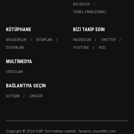
BELGELER
TEMEL FIKIRLERIMIZ
KÜTÜPHANE
BIZI TAKIP EDIN
BROŞÜRLER
KITAPLAR
FACEBOOK
TWITTER
DOSYALAR
YOUTUBE
RSS
MULTIMEDYA
VIDEOLAR
BAĞLANTIYA GEÇIN
İLETIŞIM
LINKLER
Copyright © 2026 DSİP. Tüm hakları saklıdır. Tasarım JoomlArt.com.