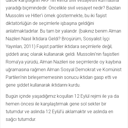
darbe karşıtlığının AKP'nin kendi sivil vesayetini kurmasına
yaradığı biçimindedir. Öncelikle sivil vesayet nedir? Bazıları
Mussolini ve Hitler'i örnek göstermekte, bu iki faşist
diktatörlüğün de seçimlerle işbaşına geldiğini
anlatmaktadırlar. Bu tam bir yalandır. (bakınız benim Alman
Nazileri Nasıl İktidara Geldi? Broşürüm, Sosyalist İşçi
Yayınları, 2011) Faşist partiler iktidara seçimlerle değil,
şiddeti araç olarak kullanarak geldi. Mussolini'nin faşistleri
Roma'ya yürüdü, Alman Nazileri ise seçimlerde oy kaybına
uğramasına rağmen Alman Sosyal Demokrat ve Komünist
Partileri'nin birleşememesinin sonucu iktidarı gasp etti ve
gene şiddet kullanarak iktidarını kurdu.
Bugün içinde yaşadığımız koşulları 12 Eylül rejimi ile ya da
hemen öncesi ile karşılaştırmak gene sol sekter bir
tutumdur ve aslında 12 Eylül'ü aklamaktır ve aslında en
sağcı tutumdur.