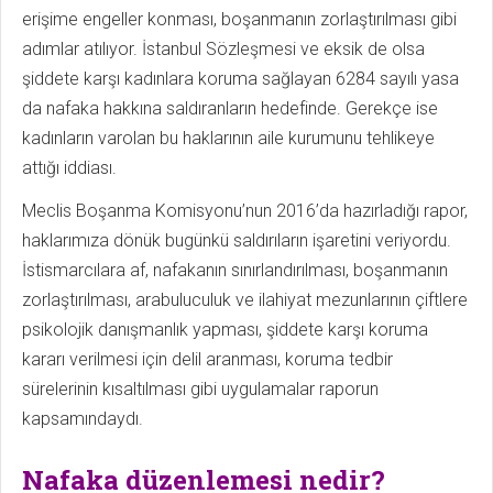
erişime engeller konması, boşanmanın zorlaştırılması gibi
adımlar atılıyor. İstanbul Sözleşmesi ve eksik de olsa
şiddete karşı kadınlara koruma sağlayan 6284 sayılı yasa
da nafaka hakkına saldıranların hedefinde. Ge­rekçe ise
kadınların varolan bu haklarının aile kurumunu tehlikeye
attığı iddiası.
Meclis Boşanma Komisyonu’nun 2016’da hazırladığı rapor,
haklarımıza dönük bugünkü saldırıların işaretini veriyordu.
İstismarcılara af, nafakanın sınırlandırılması, boşanmanın
zorlaştırılması, arabuluculuk ve ilahiyat me­zunlarının çiftlere
psikolojik danışmanlık yapması, şiddete karşı koruma
kararı verilmesi için delil aranması, koruma tedbir
sürelerinin kısaltılması gibi uygulamalar raporun
kapsamındaydı.
Nafaka düzenlemesi nedir?