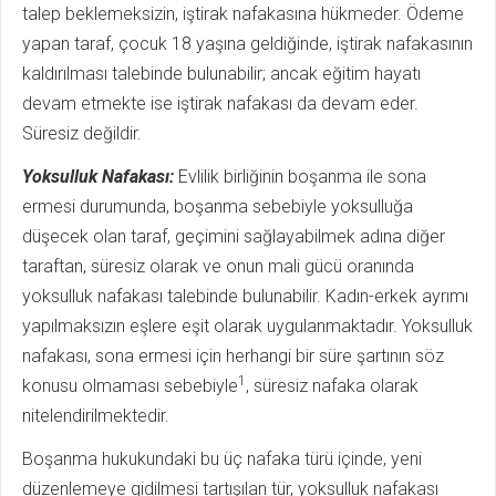
talep beklemeksizin, iştirak nafakasına hükmeder. Ödeme
yapan taraf, çocuk 18 yaşına geldiğinde, iştirak nafakasının
kaldırılması talebinde bulunabilir; ancak eğitim hayatı
devam etmekte ise iştirak nafakası da devam eder.
Süresiz değildir.
Yoksulluk Nafakası:
Evlilik birliğinin boşanma ile sona
ermesi durumunda, boşanma sebebiyle yoksulluğa
düşecek olan taraf, geçimini sağlayabilmek adına diğer
taraftan, süresiz olarak ve onun mali gücü oranında
yoksulluk nafakası talebinde bulunabilir. Kadın-erkek ayrımı
yapılmaksızın eşlere eşit olarak uy­gulanmaktadır. Yoksulluk
nafakası, sona ermesi için herhangi bir süre şartının söz
1
konusu olmaması sebebiyle
, süresiz nafaka olarak
nitelendirilmektedir.
Boşanma hukukundaki bu üç nafaka türü içinde, yeni
düzenlemeye gidil­mesi tartışılan tür, yoksulluk nafakası