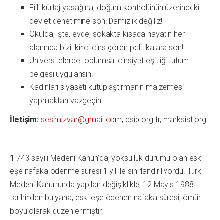
Fiili kürtaj yasağına, doğum kontrolünün üzerindeki
devlet denetimine son! Damızlık değiliz!
Okulda, işte, evde, sokakta kısaca hayatın her
alanında bizi ikinci cins gören politikalara son!
Üniversitelerde toplumsal cinsiyet eşitliği tutum
belgesi uygulansın!
Kadınları siyaseti kutuplaştırmanın malzemesi
yapmaktan vazgeçin!
İletişim:
sesimizvar@gmail.com
, dsip.org.tr, marksist.org
1
743 sayılı Medeni Kanun’da, yoksulluk durumu olan eski
eşe nafaka ödenme süresi 1 yıl ile sınırlandırılıyordu. Türk
Medeni Kanununda yapılan değişiklikle, 12 Mayıs 1988
tarihinden bu yana, eski eşe ödenen nafaka süresi, ömür
boyu olarak düzenlenmiştir.