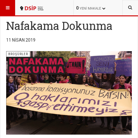
BURADASINIZ:
KÜTÜPHANE
BROŞÜRLER
0
YENI MAKALE
Nafakama Dokunma
11 NISAN 2019
BROŞÜRLER