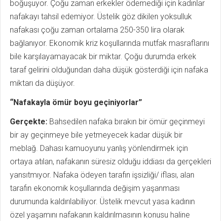
boğuşuyor. Çoğu zaman erkekler ödemediği için kadınlar
nafakayı tahsil edemiyor. Üstelik göz dikilen yoksulluk
nafakası çoğu zaman ortalama 250-350 lira olarak
bağlanı­yor. Ekonomik kriz koşullarında mutfak masraflarını
bile karşılayamayacak bir miktar. Çoğu durumda erkek
taraf gelirini olduğundan daha düşük gösterdiği için nafaka
miktarı da düşüyor.
“Nafakayla ömür boyu geçiniyorlar”
Gerçekte:
Bahsedilen nafaka bırakın bir ömür geçinmeyi
bir ay geçinmeye bile yetmeyecek kadar düşük bir
meblağ. Dahası kamuoyunu yanlış yönlendir­mek için
ortaya atılan, nafakanın süresiz olduğu iddiası da gerçekleri
yansıtmı­yor. Nafaka ödeyen tarafın işsizliği/ iflası, alan
tarafın ekonomik koşullarında değişim yaşanması
durumunda kaldırılabiliyor. Üstelik mevcut yasa kadının
özel yaşamını nafakanın kaldırılmasının konusu haline