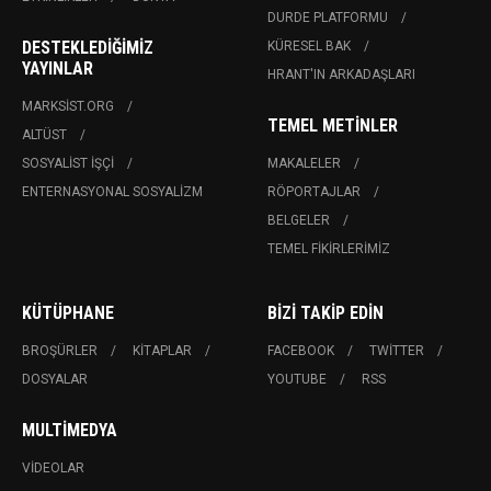
DURDE PLATFORMU
DESTEKLEDIĞIMIZ
KÜRESEL BAK
YAYINLAR
HRANT'IN ARKADAŞLARI
MARKSIST.ORG
TEMEL METINLER
ALTÜST
SOSYALIST İŞÇI
MAKALELER
ENTERNASYONAL SOSYALIZM
RÖPORTAJLAR
BELGELER
TEMEL FIKIRLERIMIZ
KÜTÜPHANE
BIZI TAKIP EDIN
BROŞÜRLER
KITAPLAR
FACEBOOK
TWITTER
DOSYALAR
YOUTUBE
RSS
MULTIMEDYA
VIDEOLAR