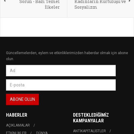
Sorun - Bazı Temel
Kadınların Kurtuluşu ve
İlkeler
Sosyalizm
Güncellemelerden, eylem ve etkinliklerimizden haberdar olmak için abone
olun.
HABERLER
DESTEKLEDIĞIMIZ
KAMPANYALAR
AÇIKLAMALAR
ANTIKAPITALISTLER
ETKINLIKLER
DÜNYA