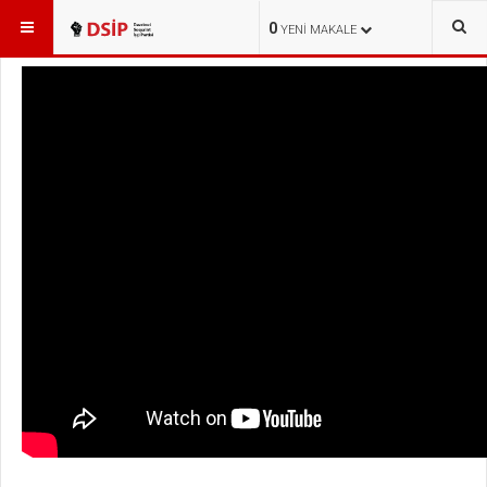
BURADASINIZ:
HABERLER
ETKİNLİKLER
0
YENI MAKALE