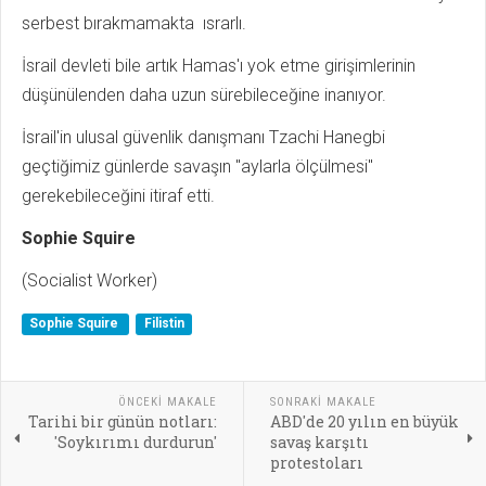
serbest bırakmamakta ısrarlı.
İsrail devleti bile artık Hamas'ı yok etme girişimlerinin
düşünülenden daha uzun sürebileceğine inanıyor.
İsrail'in ulusal güvenlik danışmanı Tzachi Hanegbi
geçtiğimiz günlerde savaşın "aylarla ölçülmesi"
gerekebileceğini itiraf etti.
Sophie Squire
(Socialist Worker)
Sophie Squire
Filistin
ÖNCEKI MAKALE
SONRAKI MAKALE
Tarihi bir günün notları:
ABD'de 20 yılın en büyük
'Soykırımı durdurun'
savaş karşıtı
protestoları