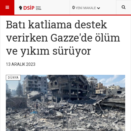
BURADASINIZ:
HABERLER
DÜNYA
0
YENI MAKALE
Batı katliama destek
verirken Gazze'de ölüm
ve yıkım sürüyor
13 ARALIK 2023
DÜNYA