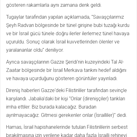
gösteren rakamlarla aynı zamana denk geldi.
Tugaylar tarafından yapılan açıklamada, "Savaşçılarımız
Şeyh Radvan bölgesinde bir tünel girişine bubi tuzağı kurdu
ve bir İsrail gücü tünele doğru ilerler ilerlemez tünel havaya
uçuruldu. Sonuç olarak İsrail kuvvetlerinden ölenler ve
yaralananlar oldu" deniliyor.
Ayrıca savaşçılarının Gazze Şeridi'nin kuzeyindeki Tal Al-
Zaatar bölgesinde bir İsrail Merkava tankını hedef aldığını
ve havaya uçurduğunu gösteren görüntüler yayınladı.
Direniş haberleri Gazze'deki Filistinliler tarafından sevinçle
karşılandı. Jabalia'daki bir kişi "Onlar (direnişçiler) tankları
imha ettiler. Biz burada kalacağız. Buradan
ayrılmayacağız. Gitmesi gerekenler onlar (İsrailliler)" dedi.
Hamas, İsrail hapishanelerinde tutulan Filistinlilerin serbest
bırakılmasına izin verilene kadar daha fazla İsrailli rehineyi