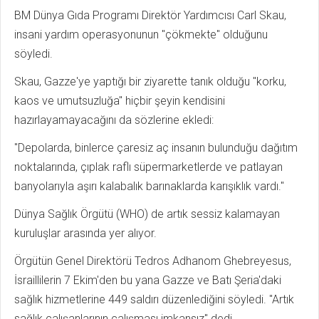
BM Dünya Gıda Programı Direktör Yardımcısı Carl Skau,
insani yardım operasyonunun "çökmekte" olduğunu
söyledi.
Skau, Gazze'ye yaptığı bir ziyarette tanık olduğu "korku,
kaos ve umutsuzluğa" hiçbir şeyin kendisini
hazırlayamayacağını da sözlerine ekledi:
"Depolarda, binlerce çaresiz aç insanın bulunduğu dağıtım
noktalarında, çıplak raflı süpermarketlerde ve patlayan
banyolarıyla aşırı kalabalık barınaklarda karışıklık vardı."
Dünya Sağlık Örgütü (WHO) de artık sessiz kalamayan
kuruluşlar arasında yer alıyor.
Örgütün Genel Direktörü Tedros Adhanom Ghebreyesus,
İsraillilerin 7 Ekim'den bu yana Gazze ve Batı Şeria'daki
sağlık hizmetlerine 449 saldırı düzenlediğini söyledi. "Artık
sağlık çalışanlarının çalışması imkansız" dedi.