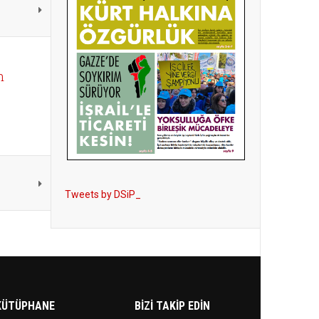
n
Tweets by DSiP_
KÜTÜPHANE
BIZI TAKIP EDIN