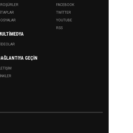
BROŞÜRLER
FACEBOOK
ITAPLAR
TWITTER
DOSYALAR
YOUTUBE
RSS
MULTIMEDYA
IDEOLAR
BAĞLANTIYA GEÇIN
LETIŞIM
INKLER