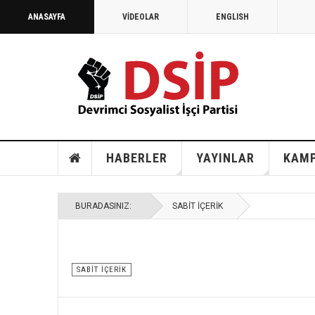
ANASAYFA
VİDEOLAR
ENGLISH
HABERLER
YAYINLAR
KAM
BURADASINIZ:
SABIT İÇERIK
SABİT İÇERİK