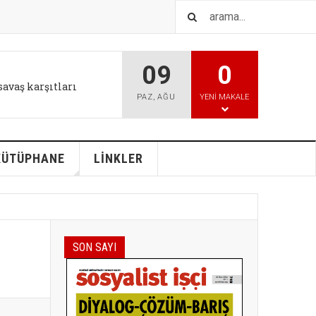
09
0
savaş karşıtları
PAZ
,
AĞU
YENI MAKALE
KÜTÜPHANE
LİNKLER
SON SAYI