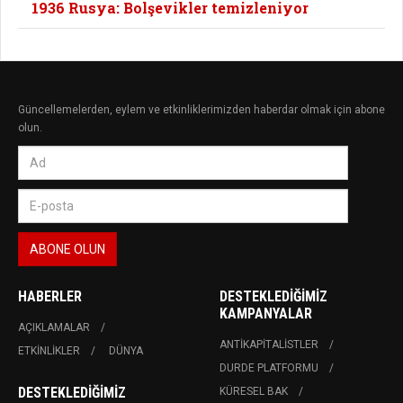
1936 Rusya: Bolşevikler temizleniyor
Güncellemelerden, eylem ve etkinliklerimizden haberdar olmak için abone
olun.
HABERLER
DESTEKLEDIĞIMIZ
KAMPANYALAR
AÇIKLAMALAR
ANTIKAPITALISTLER
ETKINLIKLER
DÜNYA
DURDE PLATFORMU
DESTEKLEDIĞIMIZ
KÜRESEL BAK