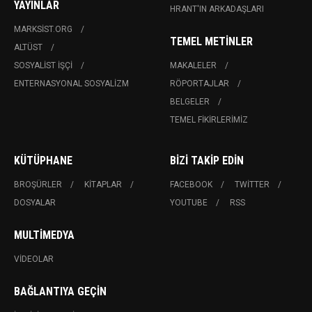
YAYINLAR
HRANT'IN ARKADAŞLARI
MARKSIST.ORG
TEMEL METINLER
ALTÜST
SOSYALIST İŞÇI
MAKALELER
ENTERNASYONAL SOSYALIZM
RÖPORTAJLAR
BELGELER
TEMEL FIKIRLERIMIZ
KÜTÜPHANE
BIZI TAKIP EDIN
BROŞÜRLER
KITAPLAR
FACEBOOK
TWITTER
DOSYALAR
YOUTUBE
RSS
MULTIMEDYA
VIDEOLAR
BAĞLANTIYA GEÇIN