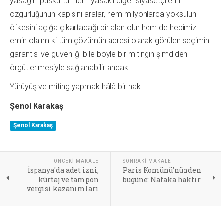
yasağını püskürtür hem yasaklı diğer siyasetçilerin
özgürlüğünün kapısını aralar, hem milyonlarca yoksulun
öfkesini açığa çıkartacağı bir alan olur hem de hepimiz
emin olalım ki tüm çözümün adresi olarak görülen seçimin
garantisi ve güvenliği bile böyle bir mitingin şimdiden
örgütlenmesiyle sağlanabilir ancak.
Yürüyüş ve miting yapmak hâlâ bir hak.
Şenol Karakaş
Şenol Karakaş
ÖNCEKI MAKALE
SONRAKI MAKALE
İspanya'da adet izni,
Paris Komünü'nünden
kürtaj ve tampon
bugüne: Nafaka haktır
vergisi kazanımları