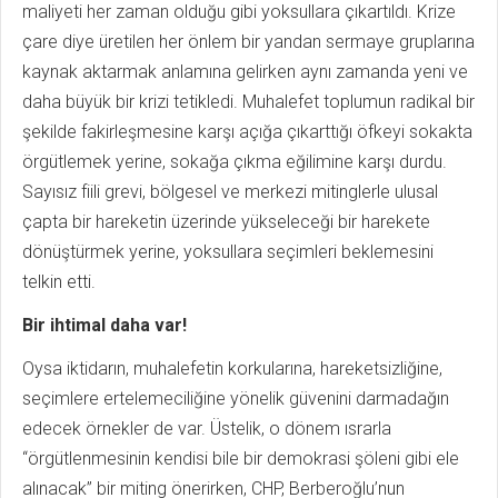
maliyeti her zaman olduğu gibi yoksullara çıkartıldı. Krize
çare diye üretilen her önlem bir yandan sermaye gruplarına
kaynak aktarmak anlamına gelirken aynı zamanda yeni ve
daha büyük bir krizi tetikledi. Muhalefet toplumun radikal bir
şekilde fakirleşmesine karşı açığa çıkarttığı öfkeyi sokakta
örgütlemek yerine, sokağa çıkma eğilimine karşı durdu.
Sayısız fiili grevi, bölgesel ve merkezi mitinglerle ulusal
çapta bir hareketin üzerinde yükseleceği bir harekete
dönüştürmek yerine, yoksullara seçimleri beklemesini
telkin etti.
Bir ihtimal daha var!
Oysa iktidarın, muhalefetin korkularına, hareketsizliğine,
seçimlere ertelemeciliğine yönelik güvenini darmadağın
edecek örnekler de var. Üstelik, o dönem ısrarla
“örgütlenmesinin kendisi bile bir demokrasi şöleni gibi ele
alınacak” bir miting önerirken, CHP, Berberoğlu’nun