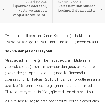
ÖNCEKI MAKALE
SONRAKI MAKALE
İspanya'da adet izni,
Paris Komünü'nünden
kürtaj ve tampon
bugüne: Nafaka haktır
vergisi kazanımları
CHP İstanbul İl başkanı Canan Kaftancıoğlu hakkında
siyaset yasağı getiren yargı kararı insanları çileden çıkarttı.
Şok ve dehşet operasyonu
Atılacak adımın niteliğini belirleyecek olan, iktidarın ne
yapmakta olduğunun kavranmasından geçiyor. İktidar bir
şok ve dehşet operasyonu peşinde. Kaftancıoğlu, bu
operasyonun bir halkası. 2015 yılından beri örgütlenen ama
özellikle 15 Temmuz darbe girişiminin ardından ilan edilen
OHAL’le ilerleyen, geliştirilen, güçlendirilen bir strateji bu.
2015 yılında iki seçim arasında terörize edilen siyaset alanı