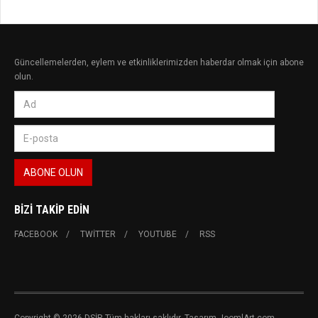
Güncellemelerden, eylem ve etkinliklerimizden haberdar olmak için abone
olun.
BIZI TAKIP EDIN
FACEBOOK
TWITTER
YOUTUBE
RSS
Copyright © 2026 DSİP. Tüm hakları saklıdır. Tasarım JoomlArt.com.