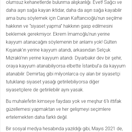
olumsuz kehanetlerde bulunma alışkanlığı. Evet! Sağcı ve
daha aşırı sağa kayan iktidar, daha da aşırı sağa kayabilir
ama bunu söylemek için Canan Kaftancıoğlu’nun seçilme
hakkının ve “siyaset yapma” hakkının gasp edilmesini
beklemek gerekmiyor. Ekrem İmamoğlu’nun yerine
kayyum atanacağını söylemenin bir anlamı yok! Gülten
Kışanak’ın yerine kayyum atandı, arkasından Selçuk
Mızraklı’nın yerine kayyum atandı. Diyarbakır dev bir şehir,
oraya kayyum atanabiliyorsa elbette İstanbul’a da kayyum
atanabilir. Demirtaş gibi milyonlarca oy alan bir siyasetçi
tutuklanıp siyaset yasağı getirilebiliyorsa diğer
siyasetçilere de getirilebilir aynı yasak.
Bu muhalefetin kimseye faydası yok ve meşhur 6’lı ittifak
güzellemesi yapmaktan ve her gelişmeyi seçimlere
ertelemekten daha farklı değil.
Bir sosyal medya hesabında yazıldığı gibi, Mayıs 2021 de,