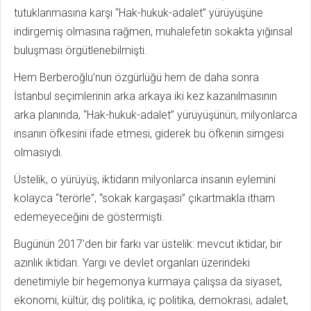
tutuklanmasına karşı “Hak-hukuk-adalet” yürüyüşüne
indirgemiş olmasına rağmen, muhalefetin sokakta yığınsal
buluşması örgütlenebilmişti.
Hem Berberoğlu’nun özgürlüğü hem de daha sonra
İstanbul seçimlerinin arka arkaya iki kez kazanılmasının
arka planında, “Hak-hukuk-adalet” yürüyüşünün, milyonlarca
insanın öfkesini ifade etmesi, giderek bu öfkenin simgesi
olmasıydı.
Üstelik, o yürüyüş, iktidarın milyonlarca insanın eylemini
kolayca “terörle”, “sokak kargaşası” çıkartmakla itham
edemeyeceğini de göstermişti.
Bugünün 2017’den bir farkı var üstelik: mevcut iktidar, bir
azınlık iktidarı. Yargı ve devlet organları üzerindeki
denetimiyle bir hegemonya kurmaya çalışsa da siyaset,
ekonomi, kültür, dış politika, iç politika, demokrasi, adalet,