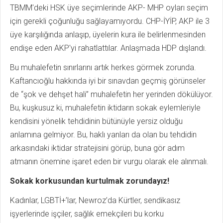
TBMM'deki HSK üye seçimlerinde AKP- MHP oyları seçim
için gerekli çoğunluğu sağlayamıyordu. CHP-İYİP, AKP ile 3
üye karşılığında anlaşıp, üyelerin kura ile belirlenmesinden
endişe eden AKP'yi rahatlattılar. Anlaşmada HDP dışlandı.
Bu muhalefetin sınırlarını artık herkes görmek zorunda.
Kaftancıoğlu hakkında iyi bir sınavdan geçmiş görünseler
de “şok ve dehşet hali” muhalefetin her yerinden dökülüyor.
Bu, kuşkusuz ki, muhalefetin iktidarın sokak eylemleriyle
kendisini yönelik tehdidinin bütünüyle yersiz olduğu
anlamına gelmiyor. Bu, haklı yanları da olan bu tehdidin
arkasındaki iktidar stratejisini görüp, buna gör adım
atmanın önemine işaret eden bir vurgu olarak ele alınmalı.
Sokak korkusundan kurtulmak zorundayız!
Kadınlar, LGBTİ+’lar, Newroz’da Kürtler, sendikasız
işyerlerinde işçiler, sağlık emekçileri bu korku