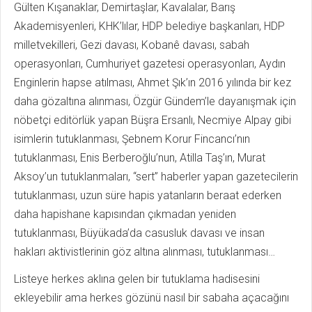
Gülten Kışanaklar, Demirtaşlar, Kavalalar, Barış
Akademisyenleri, KHK’lılar, HDP belediye başkanları, HDP
milletvekilleri, Gezi davası, Kobanê davası, sabah
operasyonları, Cumhuriyet gazetesi operasyonları, Aydın
Enginlerin hapse atılması, Ahmet Şık’ın 2016 yılında bir kez
daha gözaltına alınması, Özgür Gündem’le dayanışmak için
nöbetçi editörlük yapan Büşra Ersanlı, Necmiye Alpay gibi
isimlerin tutuklanması, Şebnem Korur Fincancı’nın
tutuklanması, Enis Berberoğlu’nun, Atilla Taş’ın, Murat
Aksoy’un tutuklanmaları, “sert” haberler yapan gazetecilerin
tutuklanması, uzun süre hapis yatanların beraat ederken
daha hapishane kapısından çıkmadan yeniden
tutuklanması, Büyükada’da casusluk davası ve insan
hakları aktivistlerinin göz altına alınması, tutuklanması…
Listeye herkes aklına gelen bir tutuklama hadisesini
ekleyebilir ama herkes gözünü nasıl bir sabaha açacağını