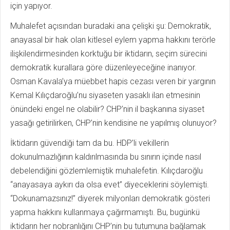
için yapıyor.
Muhalefet açısından buradaki ana çelişki şu: Demokratik,
anayasal bir hak olan kitlesel eylem yapma hakkını terörle
ilişkilendirmesinden korktuğu bir iktidarın, seçim sürecini
demokratik kurallara göre düzenleyeceğine inanıyor.
Osman Kavala’ya müebbet hapis cezası veren bir yargının
Kemal Kılıçdaroğlu’nu siyaseten yasaklı ilan etmesinin
önündeki engel ne olabilir? CHP’nin il başkanına siyaset
yasağı getirilirken, CHP’nin kendisine ne yapılmış olunuyor?
İktidarın güvendiği tam da bu. HDP’li vekillerin
dokunulmazlığının kaldırılmasında bu sınırın içinde nasıl
debelendiğini gözlemlemiştik muhalefetin. Kılıçdaroğlu
“anayasaya aykırı da olsa evet” diyeceklerini söylemişti.
“Dokunamazsınız!” diyerek milyonları demokratik gösteri
yapma hakkını kullanmaya çağırmamıştı. Bu, bugünkü
iktidarın her nobranlığını CHP’nin bu tutumuna bağlamak