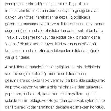
yanılgı içinde olmadığını düşünebiliriz. Dış politika,
muhalefetin hızla iktidarın dümen suyuna girdiği bir alan
oluyor. Sınır ötesi harekatlar ha keza. İç politikada,
göçmen konusunda yerlilik ve millilik konusundaki yabancı
düşmanlığında muhalefet iktidardan daha berbat bir hatta.
1915’le yüzleşme konusunda iktidar belki bir adım daha
“olumlu” bir noktada duruyor. Kürt sorununun çözümü
konusunda muhalefetin bazı bileşenleri iktidarla sağcılık
yarışı içindeler.
Ama iktidarla muhalefetin birleştiği asli zemin, değişimin
sadece seçimle olacağı önermesi. İktidar bunu,
gelişmelere sokakta tepki vermeyi darbecilikle suçlayarak
ve provokasyon yaratma girişimi olmakla damgalayarak
yaparken, muhalefet, parlamenterist hayallere aşırı bir
şekilde teslim olduğu ve öte yandan da sokak eylemlerine
dahil olarak iktidar tarafından deklase edilmekten korktuğu