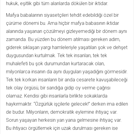
hukuk, eşitlik gibi tüm alanlarda dökülen bir iktidar.
Mafya babalarının siyasetçileri tehdit edebildiği özel bir
çürüme dönemi bu. Ama hiçbir mafya babasının iktidar
alanında yaşanan çözülmeyi gizleyemediği bir dönem aynı
zamanda. Bu yüzden bu dönem atılması gereken adım,
giderek sıklaşan yargı hamleleriyle yaşatılan şok ve dehşet
duygusundan kurtulmak. Tek tek insanları, tek tek
muhalefeti bu şok durumundan kurtaracak olan,
milyonlarca insanın da aynı duyguları yaşadığını görmesidir.
Tek tek korkan insanların bir anda cesarete kavuşabileceği
tek olay örgüsü, bir sandığa gidip oy verme çağrısı
olamaz. Kendisi gibi insanlarla birlikte sokaklarda
haykırmaktır. “Özgürlük işçilerle gelecek!” derken ima edilen
de budur. Milyonların, demokratik eylemine ihtiyaç var.
Sorun yaşayan herkesin yan yana gelmesine ihtiyaç var.
Bu ihtiyacı örgütlemek için uzak durulması gereken ise