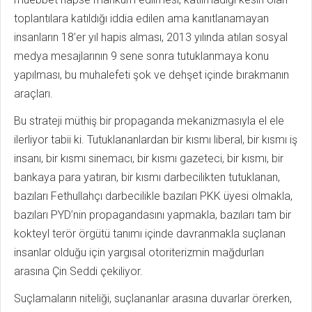
toplantılara katıldığı iddia edilen ama kanıtlanamayan
insanların 18’er yıl hapis alması, 2013 yılında atılan sosyal
medya mesajlarının 9 sene sonra tutuklanmaya konu
yapılması, bu muhalefeti şok ve dehşet içinde bırakmanın
araçları.
Bu strateji müthiş bir propaganda mekanizmasıyla el ele
ilerliyor tabii ki. Tutuklananlardan bir kısmı liberal, bir kısmı iş
insanı, bir kısmı sinemacı, bir kısmı gazeteci, bir kısmı, bir
bankaya para yatıran, bir kısmı darbecilikten tutuklanan,
bazıları Fethullahçı darbecilikle bazıları PKK üyesi olmakla,
bazıları PYD’nin propagandasını yapmakla, bazıları tam bir
kokteyl terör örgütü tanımı içinde davranmakla suçlanan
insanlar olduğu için yargısal otoriterizmin mağdurları
arasına Çin Seddi çekiliyor.
Suçlamaların niteliği, suçlananlar arasına duvarlar örerken,