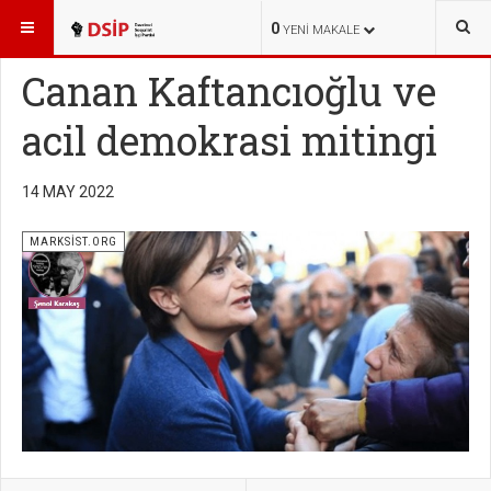
BURADASINIZ:
YAYINLAR
MARKSİST.ORG
0
YENI MAKALE
Canan Kaftancıoğlu ve
acil demokrasi mitingi
14 MAY 2022
MARKSİST.ORG