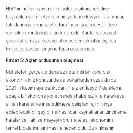
HDP’nin halkın oyuyla söke söke seçilmiş belediye
başkanları ve milletvekillerinin yerlerine kayyum atanması,
tutuklanmaları, muhalefet tarafından sadece HDP’lilere
yönelik bir müdahale olarak görüldü. Kürtler ve sosyal
şovenist olmayan sosyalistler ve demokratlar dışında
kimse bu baskıcı girişime tepki göstermedi.
Fırsat 5: Açlar ordusunun oluşması
Muhalefet, gerçekte daha az netameli bir konu olan
ekonomik kriz konusunda da sokaklardan uzak durdu.
2021’in Kasım ayında, iktidarın “faiz-enflasyon” denklemi,
apaçık bir ekonomi yönetiminden habersizlik, arka arkaya
alınan kararlar ve inşa edilmeye çalışılan rejimin inşa
edilebilecek bir şey olmamasından kaynaklanan zincirleme
hatalar ve illaki sermayeyi koruma telaşı, ekonominin
temel bloklarının kırılmasına neden oldu. Bu kırılmanın