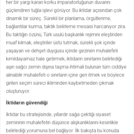
her bir yargı kararı korku imparatorluğunun duvarını
güçlendiren tuğla işlevi görüyor. Bu iktidar açısından çok
dinamik bir süreç. Sürekli bir planlama, örgütlenme,
bağlantılar kurma, taktik belirleme mesaisi harcanıyor zira.
Bu taktiğin özünü, Türk usulü başkanlık rejimini eleştiriden
muaf kılmak, eleştiriler üstü tutmak, sürekli şok içinde
yaşayan ve dehşet duygusu içinde gezinen muhalefeti
kımıldayamaz hale getirmek, iktidarın sınırlarını belirlediği
aşırı sağcı zemin dışına taşma ihtimali bulunan tüm ciddiye
alınabilir muhalefeti o sınırların içine geri itmek ve böylece
girilen seçim süreci ikliminden kaybetmeden çıkmak
oluşturuyor.
İktidarın güvendiği
İktidar bu stratejisinde, yıllardır sağa çektiği siyaset
zemininin muhalefetin düşünce alışkanlıklarını kesinlikle
belirlediği yorumuna bel bağlıyor. İlk bakışta bu konuda