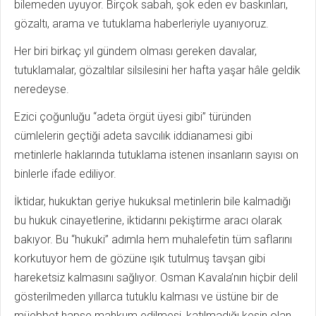
bilemeden uyuyor. Birçok sabah, şok eden ev baskınları,
gözaltı, arama ve tutuklama haberleriyle uyanıyoruz.
Her biri birkaç yıl gündem olması gereken davalar,
tutuklamalar, gözaltılar silsilesini her hafta yaşar hâle geldik
neredeyse.
Ezici çoğunluğu “adeta örgüt üyesi gibi” türünden
cümlelerin geçtiği adeta savcılık iddianamesi gibi
metinlerle haklarında tutuklama istenen insanların sayısı on
binlerle ifade ediliyor.
İktidar, hukuktan geriye hukuksal metinlerin bile kalmadığı
bu hukuk cinayetlerine, iktidarını pekiştirme aracı olarak
bakıyor. Bu “hukuki” adımla hem muhalefetin tüm saflarını
korkutuyor hem de gözüne ışık tutulmuş tavşan gibi
hareketsiz kalmasını sağlıyor. Osman Kavala’nın hiçbir delil
gösterilmeden yıllarca tutuklu kalması ve üstüne bir de
müebbet hapse mahkum edilmesi, katılmadığı kesin olan