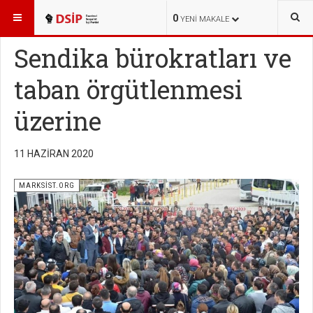
BURADASINIZ:
YAYINLAR
MARKSİST.ORG
0
YENI MAKALE
Sendika bürokratları ve
taban örgütlenmesi
üzerine
11 HAZIRAN 2020
MARKSİST.ORG