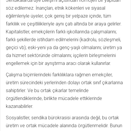
Sendikalarda üye bileşimi açısından homojen bir yapıdan
söz edilemez. İnançları, etnik kökenleri ve siyasal
eğilimleriyle üyeler, çok geniş bir yelpaze içinde, tüm
farklılık ve çeşitlilikleriyle aynı çatı altında bir araya gelirler.
Kapitalistler, emekçilerin farklı işkollarında çalışmalarını;
farklı şekillerde istihdam edilmelerini (kadrolu, sözleşmeli,
geçici vb); eski-yeni ya da genç-yaşlı olmalarını; üretim ya
da hizmet sektöründe olmalarını; işçilerin birleşmelerini
engellemek için bir ayrıştırma aracı olarak kullanırlar.
Çalışma biçimlerindeki farklılıklara rağmen emekçiler,
üretim sürecindeki yerlerinden dolayı ortak sınıf çıkarlarına
sahiptirler. Ve bu ortak çıkarlar temelinde
örgütlendiklerinde, birlikte mücadele ettiklerinde
kazanabilirler.
Sosyalistler, sendika bürokrasisi arasında değil, bu ortak
üretim ve ortak mücadele alanında örgütlenmelidir. Bunun