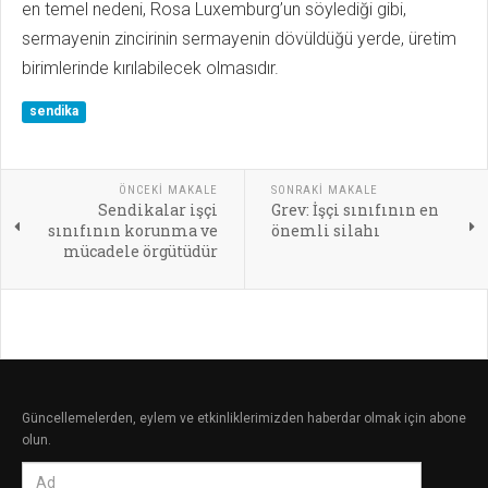
en temel nedeni, Rosa Luxemburg’un söylediği gibi,
sermayenin zincirinin sermayenin dövüldüğü yerde, üretim
birimlerinde kırılabilecek olmasıdır.
sendika
ÖNCEKI MAKALE
SONRAKI MAKALE
Sendikalar işçi
Grev: İşçi sınıfının en
sınıfının korunma ve
önemli silahı
mücadele örgütüdür
Güncellemelerden, eylem ve etkinliklerimizden haberdar olmak için abone
olun.