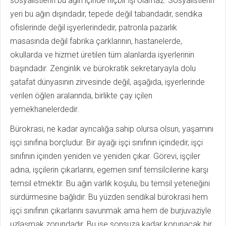
sosyalistlerin bu ağın içinde hiçbir işi olamaz. Sosyalistlerin
yeri bu ağın dışındadır, tepede değil tabandadır, sendika
ofislerinde değil işyerlerindedir, patronla pazarlık
masasında değil fabrika çarklarının, hastanelerde,
okullarda ve hizmet üretilen tüm alanlarda işyerlerinin
başındadır. Zenginlik ve bürokratik sekretaryayla dolu
şatafat dünyasının zirvesinde değil, aşağıda, işyerlerinde
verilen öğlen aralarında, birlikte çay içilen
yemekhanelerdedir.
Bürokrasi, ne kadar ayrıcalığa sahip olursa olsun, yaşamını
işçi sınıfına borçludur. Bir ayağı işçi sınıfının içindedir, işçi
sınıfının içinden yeniden ve yeniden çıkar. Görevi, işçiler
adına, işçilerin çıkarlarını, egemen sınıf temsilcilerine karşı
temsil etmektir. Bu ağın varlık koşulu, bu temsil yeteneğini
sürdürmesine bağlıdır. Bu yüzden sendikal bürokrasi hem
işçi sınıfının çıkarlarını savunmak ama hem de burjuvaziyle
uzlaşmak zorundadır. Bu ise sonsuza kadar korunacak bir