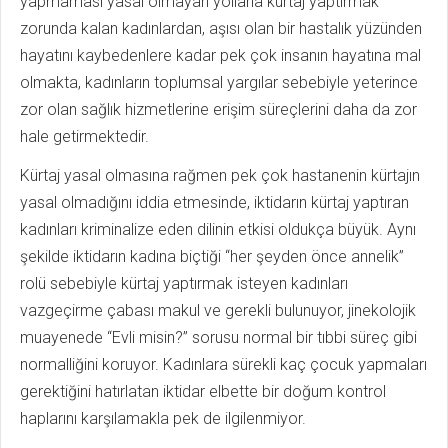
yapmaması yasal olmayan yollarla kürtaj yaptırmak
zorunda kalan kadınlardan, aşısı olan bir hastalık yüzünden
hayatını kaybedenlere kadar pek çok insanın hayatına mal
olmakta, kadınların toplumsal yargılar sebebiyle yeterince
zor olan sağlık hizmetlerine erişim süreçlerini daha da zor
hale getirmektedir.
Kürtaj yasal olmasına rağmen pek çok hastanenin kürtajın
yasal olmadığını iddia etmesinde, iktidarın kürtaj yaptıran
kadınları kriminalize eden dilinin etkisi oldukça büyük. Aynı
şekilde iktidarın kadına biçtiği “her şeyden önce annelik”
rolü sebebiyle kürtaj yaptırmak isteyen kadınları
vazgeçirme çabası makul ve gerekli bulunuyor, jinekolojik
muayenede “Evli misin?” sorusu normal bir tıbbi süreç gibi
normalliğini koruyor. Kadınlara sürekli kaç çocuk yapmaları
gerektiğini hatırlatan iktidar elbette bir doğum kontrol
haplarını karşılamakla pek de ilgilenmiyor.