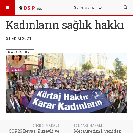
BURADASINIZ:
YAYINLAR
MARKSİST.ORG
0
YENI MAKALE
Kadınların sağlık hakkı
31 EKIM 2021
MARKSİST.ORG
ÖNCEKI MAKALE
SONRAKI MAKALE
COP26 Beyaz, Kuzeyli ve
Meta üretimi, yeniden