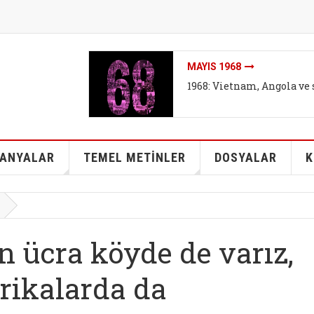
İKLIMI DEĞIL SISTEMI DEĞ
İklim mitleri I - Bireyse
kurtarabilir mi?
ANYALAR
TEMEL METİNLER
DOSYALAR
K
en ücra köyde de varız,
brikalarda da