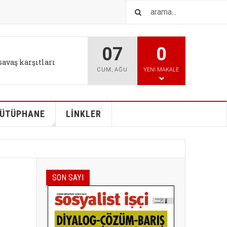
07
0
IŞTIR
l tutum değişikliği bizi
CUM
,
AĞU
YENI MAKALE
ÜTÜPHANE
LİNKLER
SON SAYI