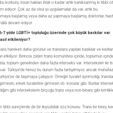
 korkunç insan hakları ihlali o kadar artık kanıksanmış ki tıbbi ot
m ediyor. Çok az da olsa iyi uygulamalar da var, artık bu
şmaya başlamış veya daha az yapmaya başlamış doktorlar, hast
hâlâ devam ediyor.
 6-7 yıldır LGBTİ+ topluluğu üzerinde çok büyük baskılar var.
asıl etkileniyor?
rans hareketi daha görünür ve translara yapılan baskılar ve kısıtl
 etkiliyor. Birincisi zaten trans komünitesi içinde, toplumun içind
la, toplum genelinden daha fazla interseks var. İnterseksler ile tr
 var. Türkiye’de henüz bu durum fazla tartışılmıyor, ancak muhafa
rkiye’ye de taşımaya çalışıyor. Örneğin tuvalet ayrımcılığı, transla
girmesin, erkek tuvaletine girmesin vb. konular gibi. Bunlar interse
diğim gibi intersekslerin birçoğu trans veya non-binary gibi kimlikl
 tıbbi süreçlerde de bir ikiyüzlülük söz konusu. Trans bir birey, ke