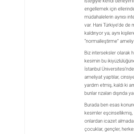
isteğiyle kendi deneyiml
engellemek için ellerinde
müdahalelerin aynısı inte
var. Hani Türkiye’de de 
kaldırıyor ya; aynı kişil
“normalleştirme” ameliya
Biz interseksler olarak
kesimin bu ikiyüzlülüğü
İstanbul Üniversitesi’nde
ameliyat yaptılar, cinsiye
yardım etmiş, kaldı ki 
bunlar rızaları dışında y
Burada ben esas konunu
kesimler eşcinsellikmiş, 
onlardan icazet almadan
çocuklar, gençler, herke