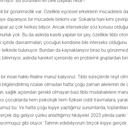
iyor. Bu sorunların en belli başlıları nedir?
gili bir görünmezlik var. Özellikle eşcinsel erkeklerin mücadelesi d
ye dayanıyor, bir mücadele birikimi var. Sokakta hani kimi çevirip
yapar az çok herkes biliyor. Ancak interseksler söz konusu olduğ
rlük yok. Bu da aslında kasıtlı yapılan bir şey, özellikle tıbbi otori
lik içinde davranmaları, çocuğun kendisine bile interseks olduğunu
telkinde bulunuyor. Bundan da kaynaklanıyor biraz bu görünmezl
bilinmiyor, aslında hareket içerisinde en problemli gruplardan biri
 bir insan hakkı ihlaline maruz kalıyoruz. Tıbbi süreçlerde reşit o
 bilgilendirilmiş rızaları olmadan hatta çoğu zaman ailelerinin de
an, sağlık açısından gerekli olmayan bazı tıbbi müdahalelere mar
seks çocuklarda hem psikolojik hem fiziksel ciddi travmalara, yaral
numuz bu. Ve hatta çoğu kişiye yaptığımız sunumlarda, toplantıla
erçek dışı geliyor çünkü anlattığımız hikâyeler 2023 yılında sanki 
latıyormuşuz gibi oluyor. Tahmin edebiliyorum birçok kişiye gerçek 