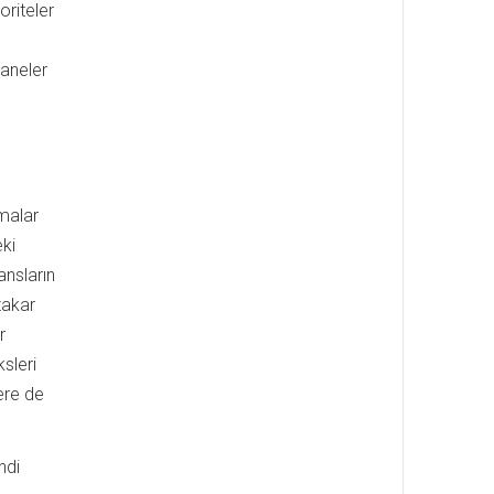
oriteler
aneler
amalar
eki
ansların
zakar
r
ksleri
ere de
ndi