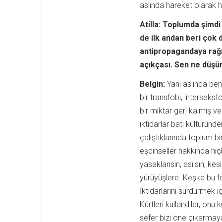
aslında hareket olarak 
Atilla: Toplumda şimdi
de ilk andan beri çok 
antipropagandaya rağ
açıkçası. Sen ne düş
Belgin:
Yani aslında ben
bir transfobi, intersek
bir miktar geri kalmış ve
iktidarlar batı kültürün
çalıştıklarında toplum b
eşcinseller hakkında hiç
yasaklansın, asılsın, ke
yürüyüşlere. Keşke bu 
İktidarlarını sürdürmek 
Kürtleri kullandılar, onu
sefer bizi öne çıkarmay