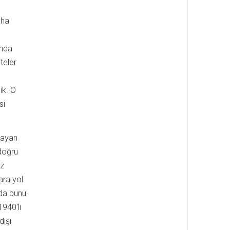
aha
unda
teler
ik. O
si
lmayan
 doğru
uz
ara yol
rda bunu
1940’lı
dışı