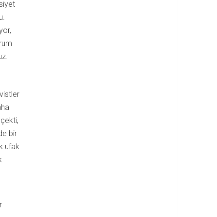
siyet
u.
yor,
urum
uz.
vistler
aha
çekti,
de bir
k ufak
k.
r