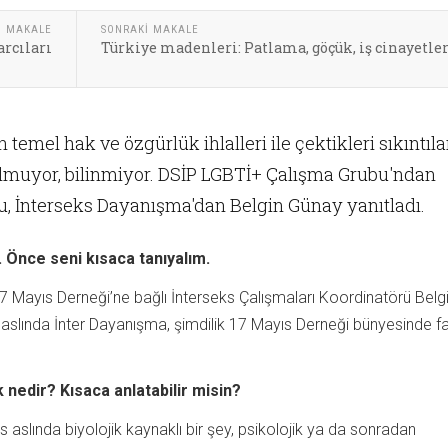
I MAKALE
SONRAKI MAKALE
rcıları
Türkiye madenleri: Patlama, göçük, iş cinayetler
n temel hak ve özgürlük ihlalleri ile çektikleri sıkıntıla
muyor, bilinmiyor.​ DSİP LGBTİ+ Çalışma Grubu'ndan
du, İnterseks Dayanışma'dan Belgin Günay yanıtladı.
 Önce seni kısaca tanıyalım.
 Mayıs Derneği’ne bağlı İnterseks Çalışmaları Koordinatörü Belg
slında İnter Dayanışma, şimdilik 17 Mayıs Derneği bünyesinde fa
 nedir? Kısaca anlatabilir misin?
s aslında biyolojik kaynaklı bir şey, psikolojik ya da sonradan