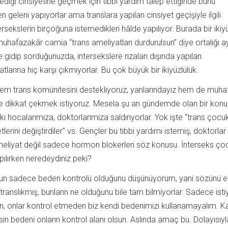
ediği cinsiyetine geçmek için tıbbi yardım talep ettiğinde bunu
n geleni yapıyorlar ama translara yapılan cinsiyet geçişiyle ilgili
rsekslerin birçoğuna istemedikleri hâlde yapılıyor. Burada bir ikiy
muhafazakâr camia “trans ameliyatları durdurulsun” diye ortalığı 
ere gidip sorduğunuzda, intersekslere rızaları dışında yapılan
tlarına hiç karşı çıkmıyorlar. Bu çok büyük bir ikiyüzlülük.
 hem trans komünitesini destekliyoruz, yanlarındayız hem de muh
ne dikkat çekmek istiyoruz. Mesela şu an gündemde olan bir konu
ki hocalarımıza, doktorlarımıza saldırıyorlar. Yok işte “trans çocu
tlerini değiştirdiler” vs. Gençler bu tıbbi yardımı istemiş, doktorlar
ameliyat değil sadece hormon blokerleri söz konusu. İnterseks ço
apılırken neredeydiniz peki?
n sadece beden kontrolü olduğunu düşünüyorum, yani sözünü e
translıkmış, bunların ne olduğunu bile tam bilmiyorlar. Sadece istiy
, onlar kontrol etmeden biz kendi bedenimizi kullanamayalım. Ka
sin bedeni onların kontrol alanı olsun. Aslında amaç bu. Dolayısıyl