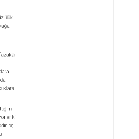
üzlülük
ayağa
afazakâr
,
klara
 da
cuklara
ttiğim
orlar ki
dınlar,
a