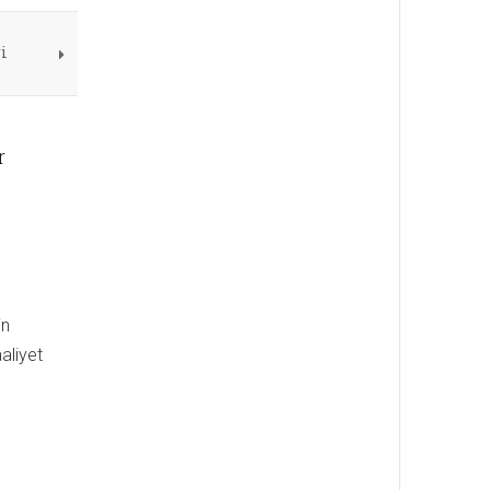
i
r
in
aliyet