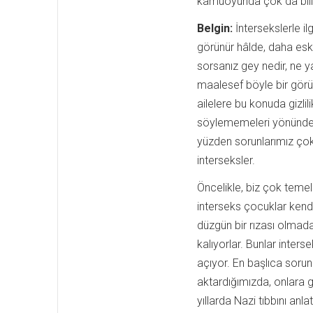
kamuoyunda çok da bilinm
Belgin:
İntersekslerle il
görünür hâlde, daha eski
sorsanız gey nedir, ne 
maalesef böyle bir görünü
ailelere bu konuda gizli
söylememeleri yönünde 
yüzden sorunlarımız çok 
interseksler.
Öncelikle, biz çok temel
interseks çocuklar kendi
düzgün bir rızası olmad
kalıyorlar. Bunlar inter
açıyor. En başlıca soru
aktardığımızda, onlara g
yıllarda Nazi tıbbını an