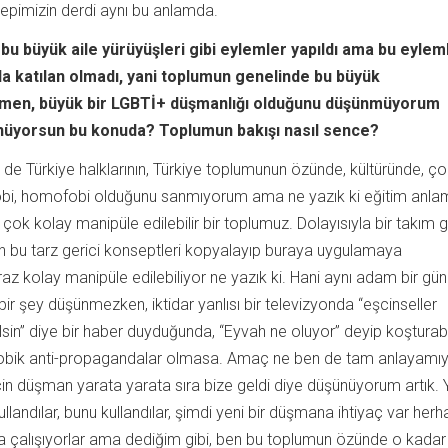
hepimizin derdi aynı bu anlamda.
 bu büyük aile yürüyüşleri gibi eylemler yapıldı ama bu eylem
da katılan olmadı, yani toplumun genelinde bu büyük
men, büyük bir LGBTİ+ düşmanlığı olduğunu düşünmüyorum
ünüyorsun bu konuda? Toplumun bakışı nasıl sence?
 de Türkiye halklarının, Türkiye toplumunun özünde, kültüründe, ço
sfobi, homofobi olduğunu sanmıyorum ama ne yazık ki eğitim anla
 çok kolay manipüle edilebilir bir toplumuz. Dolayısıyla bir takım g
den bu tarz gerici konseptleri kopyalayıp buraya uygulamaya
iraz kolay manipüle edilebiliyor ne yazık ki. Hani aynı adam bir gü
bir şey düşünmezken, iktidar yanlısı bir televizyonda “eşcinseller
silsin” diye bir haber duyduğunda, “Eyvah ne oluyor” deyip koşturabi
fobik anti-propagandalar olmasa. Amaç ne ben de tam anlayamı
için düşman yarata yarata sıra bize geldi diye düşünüyorum artık. Yı
 kullandılar, bunu kullandılar, şimdi yeni bir düşmana ihtiyaç var herh
a çalışıyorlar ama dediğim gibi, ben bu toplumun özünde o kadar