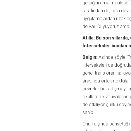
geldiğini ama maalesef bu
tarafından da, hâlâ deva
uygulamalardan uzakla
de var. Duyuyoruz ama 
Atilla:
Bu son yıllarda,
İnterseksler bundan n
Belgin:
Aslında şöyle: T
interseksleri de doğrudan
genel trans oranına kıyas
arasında ortak noktalar
çevreler bu tartışmayı Tü
okullarda kız tuvaletine 
de etkiliyor çünkü söyle
sahip.
Onun dışında bahsettiğim