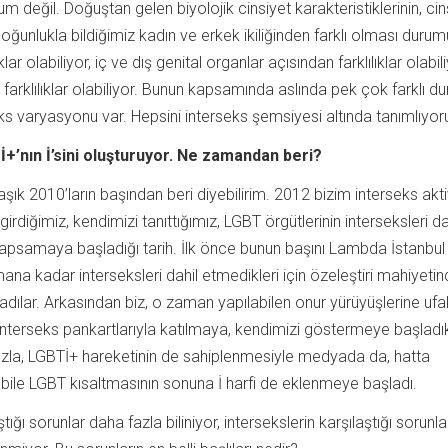
rum değil. Doğuştan gelen biyolojik cinsiyet karakteristiklerinin, cin
oğunlukla bildiğimiz kadın ve erkek ikiliğinden farklı olması durum
ar olabiliyor, iç ve dış genital organlar açısından farklılıklar olabili
arklılıklar olabiliyor. Bunun kapsamında aslında pek çok farklı d
seks varyasyonu var. Hepsini interseks şemsiyesi altında tanımlıyor
+’nın İ’sini oluşturuyor. Ne zamandan beri?
aşık 2010’ların başından beri diyebilirim. 2012 bizim interseks akti
irdiğimiz, kendimizi tanıttığımız, LGBT örgütlerinin interseksleri d
psamaya başladığı tarih. İlk önce bunun başını Lambda İstanbul 
 kadar interseksleri dahil etmedikleri için özeleştiri mahiyetin
dılar. Arkasından biz, o zaman yapılabilen onur yürüyüşlerine ufa
 interseks pankartlarıyla katılmaya, kendimizi göstermeye başladı
zla, LGBTİ+ hareketinin de sahiplenmesiyle medyada da, hatta
le LGBT kısaltmasının sonuna İ harfi de eklenmeye başladı.
tığı sorunlar daha fazla biliniyor, intersekslerin karşılaştığı sorunla