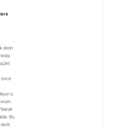
lere
k derin
mında
üçler,
n önce
liyor o
yorum.
llardır
alde. Bu
 derin