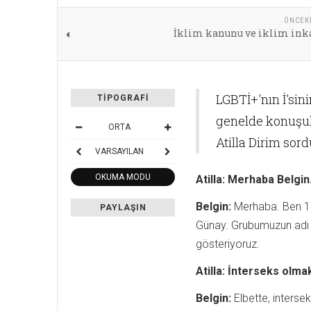
ÖNCEK
İklim kanunu ve iklim inka
LGBTİ+'nın İ'sini
TIPOGRAFI
genelde konuşul
ORTA
Atilla Dirim sor
VARSAYILAN
OKUMA MODU
Atilla:
Merhaba Belgin.
Belgin:
Merhaba. Ben 17
PAYLAŞIN
Günay. Grubumuzun adı a
gösteriyoruz.
Atilla:
İnterseks olmak
Belgin:
Elbette, intersek