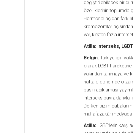
değiştirilebilecek bir du
özelliklerinin toplumda ç
Hormonal açıdan farklılıkl
kromozomlar açısından f
var, kırktan fazla inter
Atilla:
İ
nterseks, LGBTİ
Belgin:
Türkiye için yakl
olarak LGBT hareketine g
yakından tanımaya ve ka
hatta o dönemde o zamana
basın açıklaması yayımla
interseks bayraklarıyla,
Derken bizim çabalarımı
muhafazakâr medyada bi
Atilla:
LGBT’lerin karşılaş