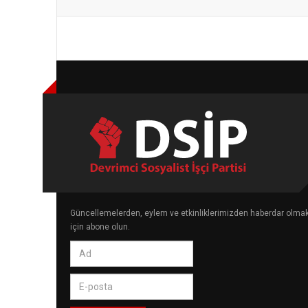
Güncellemelerden, eylem ve etkinliklerimizden haberdar olma
için abone olun.