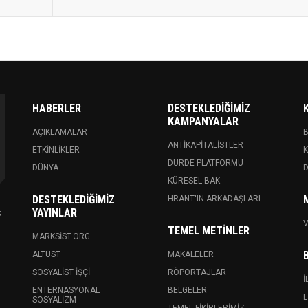
HABERLER
DESTEKLEDIĞIMIZ
KAMPANYALAR
AÇIKLAMALAR
ANTIKAPITALISTLER
ETKINLIKLER
K
DURDE PLATFORMU
DÜNYA
KÜRESEL BAK
DESTEKLEDIĞIMIZ
HRANT'IN ARKADAŞLARI
YAYINLAR
k
V
TEMEL METINLER
MARKSIST.ORG
ALTÜST
MAKALELER
SOSYALIST İŞÇI
RÖPORTAJLAR
İ
ENTERNASYONAL
BELGELER
L
SOSYALIZM