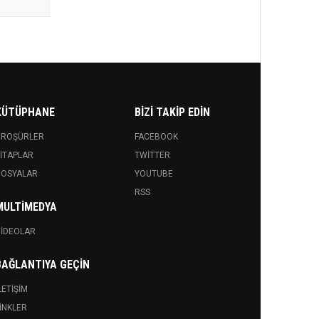
KÜTÜPHANE
BIZI TAKIP EDIN
BROŞÜRLER
FACEBOOK
ITAPLAR
TWITTER
DOSYALAR
YOUTUBE
RSS
MULTIMEDYA
IDEOLAR
BAĞLANTIYA GEÇIN
LETIŞIM
INKLER