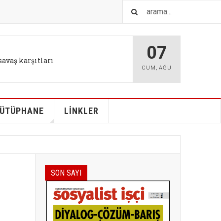
07
savaş karşıtları
CUM
,
AĞU
ÜTÜPHANE
LİNKLER
SON SAYI