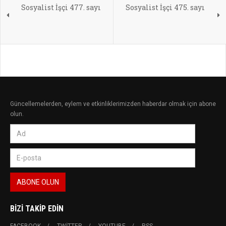
Sosyalist İşçi 477. sayı
Sosyalist İşçi 475. sayı
Güncellemelerden, eylem ve etkinliklerimizden haberdar olmak için abone
olun.
BIZI TAKIP EDIN
FACEBOOK
TWITTER
YOUTUBE
RSS