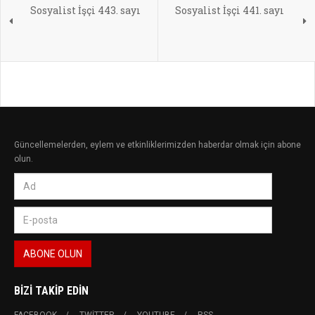
Sosyalist İşçi 443. sayı
Sosyalist İşçi 441. sayı
Güncellemelerden, eylem ve etkinliklerimizden haberdar olmak için abone
olun.
BIZI TAKIP EDIN
FACEBOOK
TWITTER
YOUTUBE
RSS