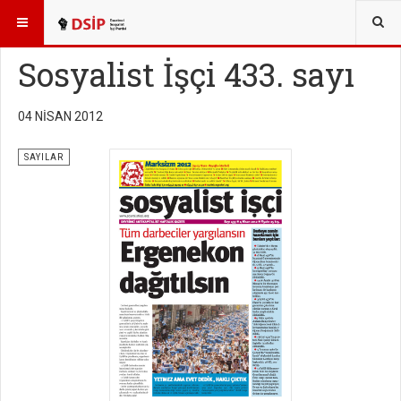
BURADASINIZ:
YAYINLAR
SOSYALİST İŞÇİ SAYILARI
Sosyalist İşçi 433. sayı
04 NISAN 2012
SAYILAR