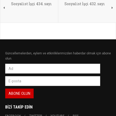
Sosyalist İşçi 434. sayı
Sosyalist İşçi 432. sayı
Güncellemelerden, eylem ve etkinliklerimizden haberdar olmak için abone
olun.
BIZI TAKIP EDIN
FACEBOOK
TWITTER
YOUTUBE
RSS