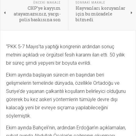
ÖNCEKI MAKALE
SONRAKI MAKALE
CHP’ye kayyım
Hayvanları koruyanlar
atayamazsınız, yargı-
için bu mücadele
polis baskısına son
bitmedi
“PKK 5-7 Mayıs’ta yaptığı kongrenin ardından sonuç
metnini açıkladı ve örgütsel fesih kararını ilan etti. 50 yıllık
bir süreç şimdi yepyeni bir boyuta evrildi.
Ekim ayında başlayan sürecin en başından beri
gelişmelerin temelinde dünyada, özellikle Ortadoğu ve
Suriye’de yaşanan çalkantılı koşulların belirleyici olduğunu
görerek bu kez askeri yöntemlerin tümüyle devre dışı
kalacağı yeni bir evreye sıçrama yapılabileceğini
söylemiştik.
Ekim ayında Bahçeli’nin, ardından Erdoğan’ın açıklamaları,
şubat ayında Abdullah Öcalan’ın çağrısının okunması,