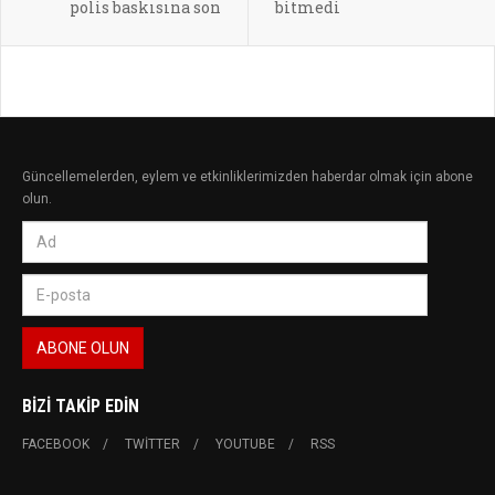
polis baskısına son
bitmedi
Güncellemelerden, eylem ve etkinliklerimizden haberdar olmak için abone
olun.
BIZI TAKIP EDIN
FACEBOOK
TWITTER
YOUTUBE
RSS