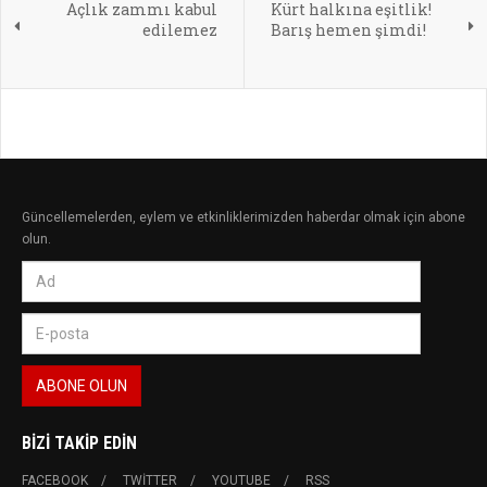
Açlık zammı kabul
Kürt halkına eşitlik!
edilemez
Barış hemen şimdi!
Güncellemelerden, eylem ve etkinliklerimizden haberdar olmak için abone
olun.
BIZI TAKIP EDIN
FACEBOOK
TWITTER
YOUTUBE
RSS