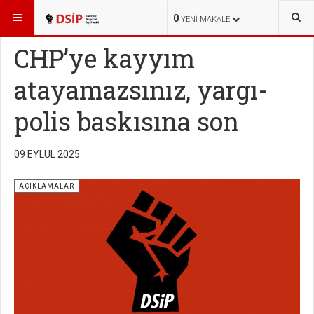
BURADASINIZ:
HABERLER
AÇIKLAMALAR
0
YENI MAKALE
CHP’ye kayyım
atayamazsınız, yargı-
polis baskısına son
09 EYLÜL 2025
AÇIKLAMALAR