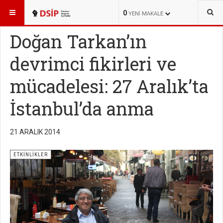
BURADASINIZ:
HABERLER
ETKİNLİKLER
0
YENI MAKALE
Doğan Tarkan’ın
devrimci fikirleri ve
mücadelesi: 27 Aralık’ta
İstanbul’da anma
21 ARALIK 2014
ETKİNLİKLER