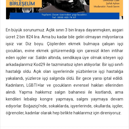
En büyük sorunumuz. Açlık sınırı 3 bin liraya dayanmışken, asgari
ücret 2 bin 824 lira. Ama bu kadar bile geliri olmayan milyonlarca
işsiz var. Diz boyu. Çöplerden ekmek bulmaya çalışan işçi
çocukları, evine ekmek götüremediği için çaresizl ikten intihar
eden işçiler var. Saldırı altında, sendikaya üye olmak isteyen işçi
arkadaşlarımız Kod29 ile tazminatsız işten atılıyorlar. Bir işçi sınıfı
hastalığı oldu. Açık olan işyerlerinde yüzbinlerce işçi hastalığa
yakalandı, yüzlerce işçi salgında öldü. Bir gece yarısı iptal edildi.
Kadınların, LGBTİ+lar ve çocukların evrensel hakları ellerinden
alındı. Yapma hakkımız salgın bahanesi ile kısıtlandı, ama
kendileri lebalep kongre yapmaya, salgını yaymaya devam
ediyorlar. Boğaziçi’nde, sokaklarda, işyerlerinde, okullarda; işçiler,
öğrenciler, kadınlar olarak hep birlikte haklarımız için direniyoruz.