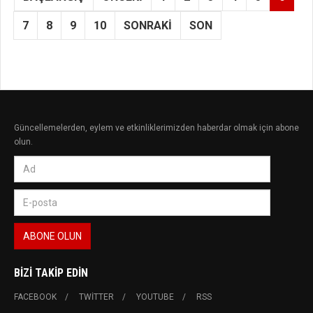
7
8
9
10
SONRAKI
SON
Güncellemelerden, eylem ve etkinliklerimizden haberdar olmak için abone
olun.
BIZI TAKIP EDIN
FACEBOOK
TWITTER
YOUTUBE
RSS