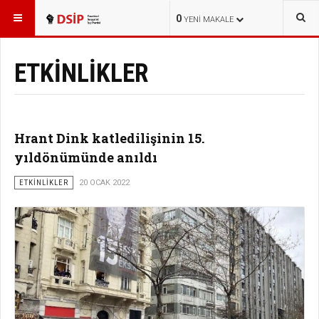
BURADASINIZ:
HABERLER
0
YENI MAKALE
ETKİNLİKLER
Hrant Dink katledilişinin 15.
yıldönümünde anıldı
ETKİNLİKLER
20 OCAK 2022