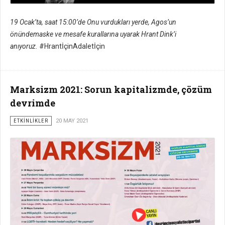
19 Ocak’ta, saat 15:00’de
Onu vurdukları yerde,
Agos’un
önünde
maske ve mesafe kurallarına uyarak
Hrant Dink’i
anıyoruz.
#HrantİçinAdaletİçin
Marksizm 2021: Sorun kapitalizmde, çözüm
devrimde
ETKİNLİKLER
20 MAY 2021