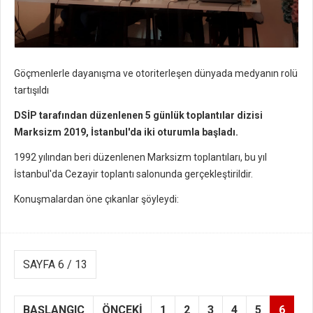
Göçmenlerle dayanışma ve otoriterleşen dünyada medyanın rolü
tartışıldı
DSİP tarafından düzenlenen 5 günlük toplantılar dizisi
Marksizm 2019, İstanbul'da iki oturumla başladı.
1992 yılından beri düzenlenen Marksizm toplantıları, bu yıl
İstanbul'da Cezayir toplantı salonunda gerçekleştirildir.
Konuşmalardan öne çıkanlar şöyleydi:
SAYFA 6 / 13
BAŞLANGIÇ
ÖNCEKI
1
2
3
4
5
6