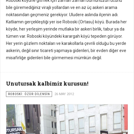
Roboski köyüne gitmek için zaman zaman burnunuzun ucunu
bile göremediğiniz virajlı yollardan ve en az üç askeri arama
noktasından geçmeniz gerekiyor. Uludere aslında ilçenin adı.
Katliamın gerçekleştiği yer ise Roboski (Ortasu) köyü. Burada her
köyde, her yerleşim yerinde mutlaka bir askeri birlik, tabur ya da
tümen var. Roboski köyündeki karargah köyü tepeden görüyor.
Her yerin gözlem noktaları ve karakollarla çevrili olduğu bu yerde
askerin, değil sınır ticareti yapmaya gidenleri, bir evden diğer eve
misafirliğe gidenleri bile görmemesi mümkün değil.
Unutursak kalbimiz kurusun!
ROBOSKİ: ÖZÜR DİLENSİN
26 MAY 2012