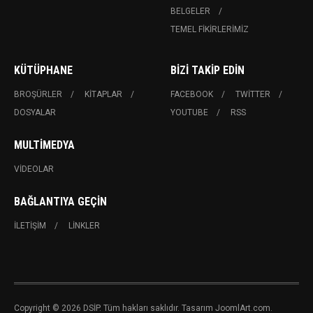
BELGELER
TEMEL FIKIRLERIMIZ
KÜTÜPHANE
BIZI TAKIP EDIN
BROŞÜRLER
KITAPLAR
FACEBOOK
TWITTER
DOSYALAR
YOUTUBE
RSS
MULTIMEDYA
VIDEOLAR
BAĞLANTIYA GEÇIN
İLETIŞIM
LINKLER
Copyright © 2026 DSİP. Tüm hakları saklıdır. Tasarım JoomlArt.com.