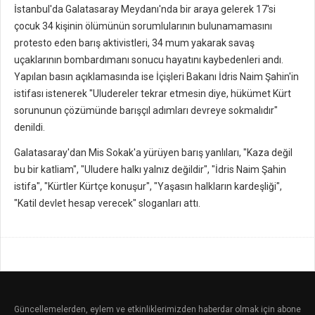
İstanbul'da Galatasaray Meydanı'nda bir araya gelerek 17'si
çocuk 34 kişinin ölümünün sorumlularının bulunamamasını
protesto eden barış aktivistleri, 34 mum yakarak savaş
uçaklarının bombardımanı sonucu hayatını kaybedenleri andı.
Yapılan basın açıklamasında ise İçişleri Bakanı İdris Naim Şahin'in
istifası istenerek "Uludereler tekrar etmesin diye, hükümet Kürt
sorununun çözümünde barışçıl adımları devreye sokmalıdır"
denildi.
Galatasaray'dan Mis Sokak'a yürüyen barış yanlıları, "Kaza değil
bu bir katliam", "Uludere halkı yalnız değildir", "İdris Naim Şahin
istifa", "Kürtler Kürtçe konuşur", "Yaşasın halkların kardeşliği",
"Katil devlet hesap verecek" sloganları attı.
Güncellemelerden, eylem ve etkinliklerimizden haberdar olmak için abone