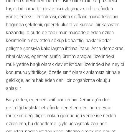
oturma süresinden ibarettir. Bir koltukta iki karpuz belki
taşınabilir ama bir devlet iki uzlaşmaz sınıf tarafından
yönetilemez. Demokrasi, ezilen sınıfların mücadelesinin
bağrında şekillenir, giderek ulusal ve küresel bir karakter
kazandığı ölçüde de toplumun mücadele eden ezilen
kesimlerinin devletten söküp koparttığı haklar kadar
gelişme şansıyla kalıcılaşma ihtimali taşır. Ama demokrasi
nihai olarak, egemen sınıfın, üretim araçları üzerindeki
mülkiyetine bağlı olarak devlet iktidarı üzerindeki belirleyici
konumunu yitirdikçe, özetle sınıf olarak anlamsız bir hale
geldikçe, adını hak eden canlı bir organizma olduğu
anlaşılır.
Bu yüzden, egemen sınıf partilerinin Demirtaş’ın dile
getirdiği başlıklar etrafında denetlenmesi neredeyse
mümkün değildir, mümkün göründüğü yerde ise neden
ezilenlerin, bu denetleme işiyle uğraşmak zorunda
oldukları, neden iktidarı kendi ellerine almak için devlet