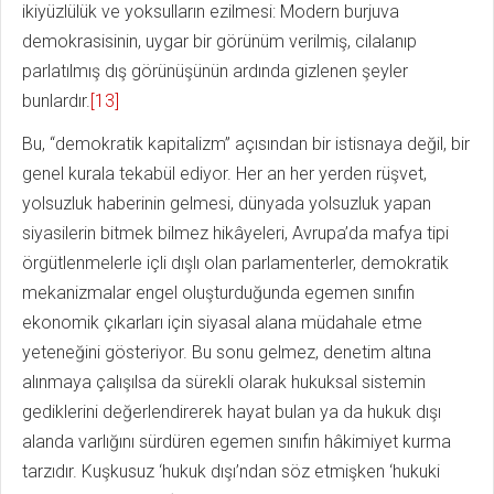
ikiyüzlülük ve yoksulların ezilmesi: Modern burjuva
demokrasisinin, uygar bir görünüm verilmiş, cilalanıp
parlatılmış dış görünüşünün ardında gizlenen şeyler
bunlardır.
[13]
Bu, “demokratik kapitalizm” açısından bir istisnaya değil, bir
genel kurala tekabül ediyor. Her an her yerden rüşvet,
yolsuzluk haberinin gelmesi, dünyada yolsuzluk yapan
siyasilerin bitmek bilmez hikâyeleri, Avrupa’da mafya tipi
örgütlenmelerle içli dışlı olan parlamenterler, demokratik
mekanizmalar engel oluşturduğunda egemen sınıfın
ekonomik çıkarları için siyasal alana müdahale etme
yeteneğini gösteriyor. Bu sonu gelmez, denetim altına
alınmaya çalışılsa da sürekli olarak hukuksal sistemin
gediklerini değerlendirerek hayat bulan ya da hukuk dışı
alanda varlığını sürdüren egemen sınıfın hâkimiyet kurma
tarzıdır. Kuşkusuz ‘hukuk dışı’ndan söz etmişken ‘hukuki