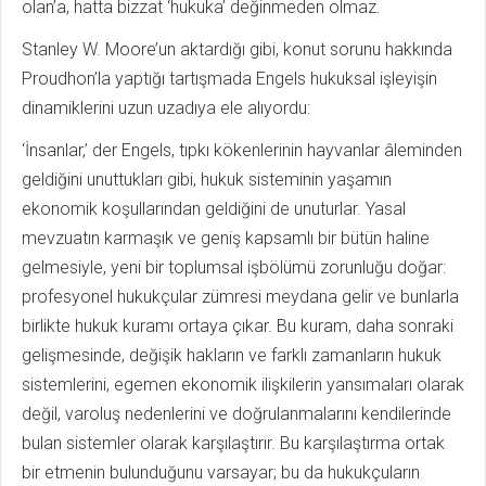
olan’a, hatta bizzat ‘hukuka’ değinmeden olmaz.
Stanley W. Moore’un aktardığı gibi, konut sorunu hakkında
Proudhon’la yaptığı tartışmada Engels hukuksal işleyişin
dinamiklerini uzun uzadıya ele alıyordu:
‘İnsanlar,’ der Engels, tıpkı kökenlerinin hayvanlar âleminden
geldiğini unuttukları gibi, hukuk sisteminin yaşamın
ekonomik koşullarından geldiğini de unuturlar. Yasal
mevzuatın karmaşık ve geniş kapsamlı bir bütün haline
gelmesiyle, yeni bir toplumsal işbölümü zorunluğu doğar:
profesyonel hukukçular zümresi meydana gelir ve bunlarla
birlikte hukuk kuramı ortaya çıkar. Bu kuram, daha sonraki
gelişmesinde, değişik hakların ve farklı zamanların hukuk
sistemlerini, egemen ekonomik ilişkilerin yansımaları olarak
değil, varoluş nedenlerini ve doğrulanmalarını kendilerinde
bulan sistemler olarak karşılaştırır. Bu karşılaştırma ortak
bir etmenin bulunduğunu varsayar; bu da hukukçuların