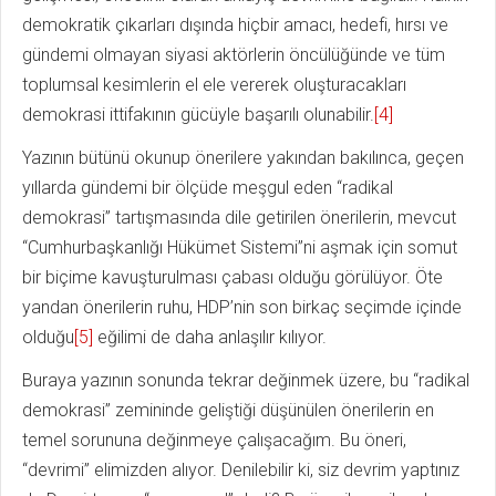
demokratik çıkarları dışında hiçbir amacı, hedefi, hırsı ve
gündemi olmayan siyasi aktörlerin öncülüğünde ve tüm
toplumsal kesimlerin el ele vererek oluşturacakları
demokrasi ittifakının gücüyle başarılı olunabilir.
[4]
Yazının bütünü okunup önerilere yakından bakılınca, geçen
yıllarda gündemi bir ölçüde meşgul eden “radikal
demokrasi” tartışmasında dile getirilen önerilerin, mevcut
“Cumhurbaşkanlığı Hükümet Sistemi”ni aşmak için somut
bir biçime kavuşturulması çabası olduğu görülüyor. Öte
yandan önerilerin ruhu, HDP’nin son birkaç seçimde içinde
olduğu
[5]
eğilimi de daha anlaşılır kılıyor.
Buraya yazının sonunda tekrar değinmek üzere, bu “radikal
demokrasi” zemininde geliştiği düşünülen önerilerin en
temel sorununa değinmeye çalışacağım. Bu öneri,
“devrimi” elimizden alıyor. Denilebilir ki, siz devrim yaptınız