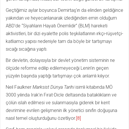
Geçtiğimiz aylar boyunca Demirtaş’ın da elinden geldiğince
yakından ve heyecanlanarak izlediğinden emin olduğum
ABD’de “Siyahların Hayatı Önemlidir” (BLM) hareketi
aktivistleri, bir dizi eyalette polis teşkilatlarının ırkçı-rüşvetçi-
katliamcı yapısı nedeniyle tam da böyle bir tartışmayı
sıcağı sıcağına yaptı.
Bir devletin, dolayısıyla bir devlet yönetim sisteminin ne
ölçüde reforme edilip edilemeyeceği Lenin’in geçen
yüzyılın başında yaptığı tartışmayı çok anlamlı kılıyor.
Neil Faulkner
Marksist Dünya Tarihi
isimli kitabında MÖ
3000 yılında Irak’ın Fırat-Dicle deltasında bataklıkların ve
çölün ıslah edilmesi ve sulanmasıyla giderek bir kent
devrimine evrilen gelişmenin ilk yönetici sınıfın doğuşuna
nasıl temel oluşturduğunu özetliyor.
[8]