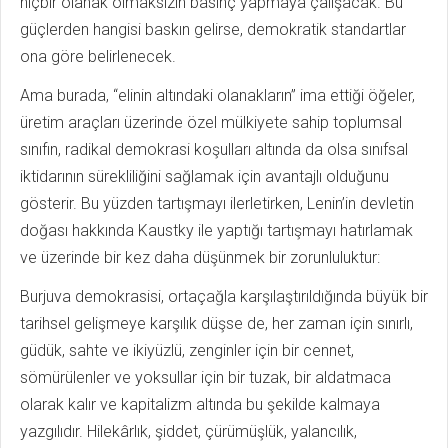
hiçbir olanak olmaksızın basınç yapmaya çalışacak. Bu
güçlerden hangisi baskın gelirse, demokratik standartlar
ona göre belirlenecek.
Ama burada, “elinin altındaki olanakların” ima ettiği öğeler,
üretim araçları üzerinde özel mülkiyete sahip toplumsal
sınıfın, radikal demokrasi koşulları altında da olsa sınıfsal
iktidarının sürekliliğini sağlamak için avantajlı olduğunu
gösterir. Bu yüzden tartışmayı ilerletirken, Lenin’in devletin
doğası hakkında Kaustky ile yaptığı tartışmayı hatırlamak
ve üzerinde bir kez daha düşünmek bir zorunluluktur:
Burjuva demokrasisi, ortaçağla karşılaştırıldığında büyük bir
tarihsel gelişmeye karşılık düşse de, her zaman için sınırlı,
güdük, sahte ve ikiyüzlü, zenginler için bir cennet,
sömürülenler ve yoksullar için bir tuzak, bir aldatmaca
olarak kalır ve kapitalizm altında bu şekilde kalmaya
yazgılıdır. Hilekârlık, şiddet, çürümüşlük, yalancılık,