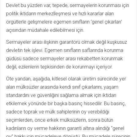
Devlet bu yüzden var, tepede, sermayelerin korunması için
politik iktidarın merkezîleşmesi ve hızlı kararlar alan
örgütlerle gelişmelere egemen sınıfların ‘genel çıkarları’
açısından müdahale edilebilmesi için.
Sermayeler arası ilişkinin garantörü olmak değil kuşkusuz
devletin tek işlevi. Egemen sınıfların saflarında korunma
güdüsü sadece sermayeler arası rekabetten korunmak
değil, ezilenlerin tepkisinden de korunmayı içeriyor.
Öte yandan, aşağıda, kitlesel olarak üretim sürecinde yer
alan mülksüzler arasında kendi sınıf çıkarlarını, yaşam
standardını ve güvenliğini sağlama almak için iktidarı
etkilemek yönünde bir başka basınç hissedilir. Bu basınç,
sadece toprak ve mülk sahiplerinin oy verebildiği
seçimlerden, önce erkek mülksüzlerin, sonra bütün
kadınların oy verme hakkının garanti altına alındığı “genel
oy” hakkı için mücadeleye dönüştü. Bu mücadele sürecinin