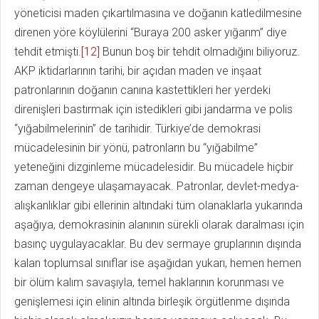
yöneticisi maden çıkartılmasına ve doğanın katledilmesine
direnen yöre köylülerini “Buraya 200 asker yığarım” diye
tehdit etmişti.
[12]
Bunun boş bir tehdit olmadığını biliyoruz.
AKP iktidarlarının tarihi, bir açıdan maden ve inşaat
patronlarının doğanın canına kastettikleri her yerdeki
direnişleri bastırmak için istedikleri gibi jandarma ve polis
“yığabilmelerinin” de tarihidir. Türkiye’de demokrasi
mücadelesinin bir yönü, patronların bu “yığabilme”
yeteneğini dizginleme mücadelesidir. Bu mücadele hiçbir
zaman dengeye ulaşamayacak. Patronlar, devlet-medya-
alışkanlıklar gibi ellerinin altındaki tüm olanaklarla yukarında
aşağıya, demokrasinin alanının sürekli olarak daralması için
basınç uygulayacaklar. Bu dev sermaye gruplarının dışında
kalan toplumsal sınıflar ise aşağıdan yukarı, hemen hemen
bir ölüm kalım savaşıyla, temel haklarının korunması ve
genişlemesi için elinin altında birleşik örgütlenme dışında