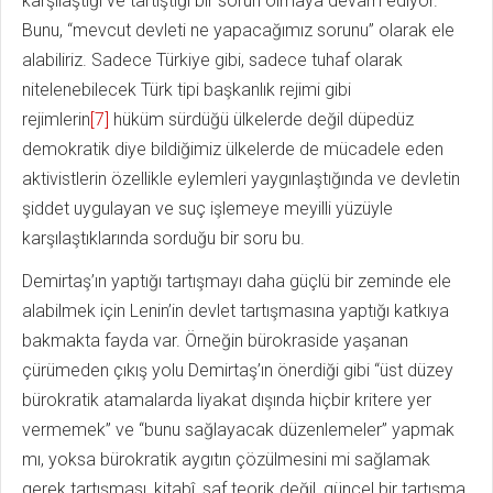
karşılaştığı ve tartıştığı bir sorun olmaya devam ediyor.
Bunu, “mevcut devleti ne yapacağımız sorunu” olarak ele
alabiliriz. Sadece Türkiye gibi, sadece tuhaf olarak
nitelenebilecek Türk tipi başkanlık rejimi gibi
rejimlerin
[7]
hüküm sürdüğü ülkelerde değil düpedüz
demokratik diye bildiğimiz ülkelerde de mücadele eden
aktivistlerin özellikle eylemleri yaygınlaştığında ve devletin
şiddet uygulayan ve suç işlemeye meyilli yüzüyle
karşılaştıklarında sorduğu bir soru bu.
Demirtaş’ın yaptığı tartışmayı daha güçlü bir zeminde ele
alabilmek için Lenin’in devlet tartışmasına yaptığı katkıya
bakmakta fayda var. Örneğin bürokraside yaşanan
çürümeden çıkış yolu Demirtaş’ın önerdiği gibi “üst düzey
bürokratik atamalarda liyakat dışında hiçbir kritere yer
vermemek” ve “bunu sağlayacak düzenlemeler” yapmak
mı, yoksa bürokratik aygıtın çözülmesini mi sağlamak
gerek tartışması, kitabî, saf teorik değil, güncel bir tartışma.