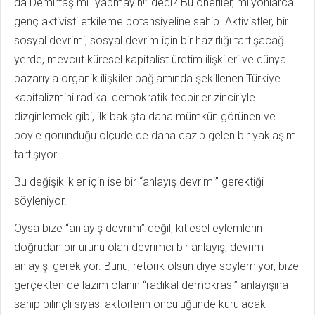
da Demirtaş mı “yapmayın!” dedi? Bu öneriler, milyonlarca
genç aktivisti etkileme potansiyeline sahip. Aktivistler, bir
sosyal devrimi, sosyal devrim için bir hazırlığı tartışacağı
yerde, mevcut küresel kapitalist üretim ilişkileri ve dünya
pazarıyla organik ilişkiler bağlamında şekillenen Türkiye
kapitalizmini radikal demokratik tedbirler zinciriyle
dizginlemek gibi, ilk bakışta daha mümkün görünen ve
böyle göründüğü ölçüde de daha cazip gelen bir yaklaşımı
tartışıyor..
Bu değişiklikler için ise bir “anlayış devrimi” gerektiği
söyleniyor.
Oysa bize “anlayış devrimi” değil, kitlesel eylemlerin
doğrudan bir ürünü olan devrimci bir anlayış, devrim
anlayışı gerekiyor. Bunu, retorik olsun diye söylemiyor, bize
gerçekten de lazım olanın “radikal demokrasi” anlayışına
sahip bilinçli siyasi aktörlerin öncülüğünde kurulacak