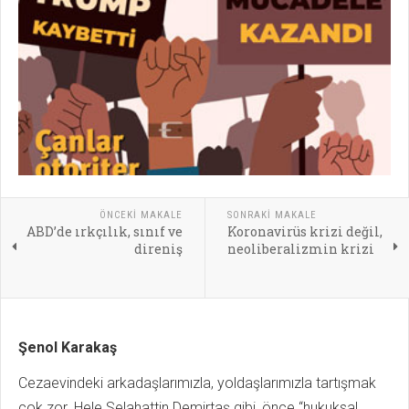
ÖNCEKI MAKALE
SONRAKI MAKALE
ABD’de ırkçılık, sınıf ve
Koronavirüs krizi değil,
direniş
neoliberalizmin krizi
Şenol Karakaş
Cezaevindeki arkadaşlarımızla, yoldaşlarımızla tartışmak
çok zor. Hele Selahattin Demirtaş gibi, önce “hukuksal