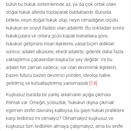
bütün bu hukuk sistemlerinde az, ya da çok ortak olanı
doğal hukuk altında toplayarak bulduklarıdır. Bununla
birlikte, neyin doğal hukuk olup, neyin olmadığının ölçütü
hukukun en soyut ifadesi olan adalettir. Bu noktadan sonra
hukukçulara ve onlara gözü kapalı inananlara göre,
hukukun gelişmesi insan ilişkilerini, yasal biçim aldıkları
sürece, adalet ülküsüne, ebedi adalete, giderek daha fazla
yaklaştırma çabasından başka bir şey değildir. Ve bu
adalet her zaman sadece, var olan ekonomik ilişkilerin,
bazen tutucu bazen devrimci yönden, ideoloji haline
getirilmiş ve kutsallaştırılmış yansımasıdır.
[14]
Kuşkusuz burada bir yanlış anlamanın açığa çıkması
ihtimali var. Örneğin, yolsuzluk, ‘hukukun dışına çıkmak’
egemen sınıfın davranış kalıbıysa, bu gayri hukuki pratiklere
karşı tedbirsiz mi olmalıyız? Olmamalıyız kuşkusuz ve
kuşkusuz tüm tedbirleri almaya çalışmalıyız, ama bu sınıfın