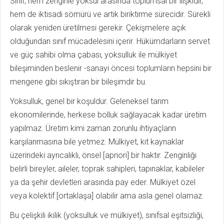
Sınıf, hem zenginle yoksul arasında toplumsal bir ilişkidir,
hem de iktisadi sömürü ve artık biriktirme sürecidir. Sürekli
olarak yeniden üretilmesi gerekir. Çekişmelere açık
olduğundan sınıf mücadelesini içerir. Hükümdarların servet
ve güç sahibi olma çabası, yoksulluk ile mülkiyet
bileşiminden beslenir -sanayi öncesi toplumların hepsini bir
mengene gibi sıkıştıran bir bileşimdir bu.
Yoksulluk, genel bir koşuldur. Geleneksel tarım
ekonomilerinde, herkese bolluk sağlayacak kadar üretim
yapılmaz. Üretim kimi zaman zorunlu ihtiyaçların
karşılanmasına bile yetmez. Mülkiyet, kıt kaynaklar
üzerindeki ayrıcalıklı, önsel [apriori] bir haktır. Zenginliği
belirli bireyler, aileler, toprak sahipleri, tapınaklar, kabileler
ya da şehir devletleri arasında pay eder. Mülkiyet özel
veya kolektif [ortaklaşa] olabilir ama asla genel olamaz.
Bu çelişkili ikilik (yoksulluk ve mülkiyet), sınıfsal eşitsizliği,