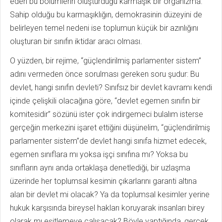
eden bu bölümlerin oluşturduğu karmaşık bir organizma.
Sahip olduğu bu karmaşıklığın, demokrasinin düzeyini de
belirleyen temel nedeni ise toplumun küçük bir azınlığını
oluşturan bir sınıfın iktidar aracı olması.
O yüzden, bir rejime, “güçlendirilmiş parlamenter sistem”
adını vermeden önce sorulması gereken soru şudur: Bu
devlet, hangi sınıfın devleti? Sınıfsız bir devlet kavramı kendi
içinde çelişkili olacağına göre, “devlet egemen sınıfın bir
komitesidir” sözünü ister çok indirgemeci bulalım isterse
gerçeğin merkezini işaret ettiğini düşünelim, “güçlendirilmiş
parlamenter sistem”de devlet hangi sınıfa hizmet edecek,
egemen sınıflara mı yoksa işçi sınıfına mı? Yoksa bu
sınıfların aynı anda ortaklaşa denetlediği, bir uzlaşma
üzerinde her toplumsal kesimin çıkarlarını garanti altına
alan bir devlet mi olacak? Ya da toplumsal kesimler yerine
hukuk karşısında bireysel hakları koruyarak insanları birey
olarak mı eşitlemeye çalışacak? Böyle yaptığında, gerçek