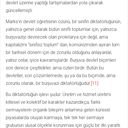
devlet üzerine yaptığı tartışmalardan yola çıkarak
güncellemişti:
Marks’ın devlet öğretisinin özünü, bir sınıfın diktatörlüğünün,
yalnızca genel olarak bütün sınıflı toplumlar için, yalnızca
burjuvaziyi devirecek olan proletarya için değil, ama
kapitalizmi “sınıfsız toplum” dan, komünizmden ayıran tüm
bir tarihsel dönem için de zorunlu olduğunu anlayanlar,
yalnız onlar, iyice kavramışlardır. Burjuva devlet biçimleri
son derece çeşitlidirler, ama özleri birdir: Bütün bu
devletler, son çözümlemede, şu ya da bu biçimde, ama
zorunlu olarak, bir burjuvazi diktatörlüğüdür.
[11]
Bu diktatörlüğün işlevi şudur: Üretim ve hizmet üretimi
kitlesel ve kolektif bir karakter kazandıkça, farklı
sermayelerin organik bileşimi anlamına gelen küresel
piyasalarda oluşan karmaşa, tek tek her sermaye
grubunun ulusal ölçekte korunması için güçlü bir itki yarattı.