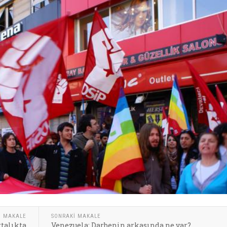
I MAKALE
SONRAKI MAKALE
rtalıkta
Venezuela: Darbenin arkasında ne var?