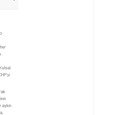
 o
 her
a
 Kutsal
CHP’yi
arak
ının
aykırı.
a,