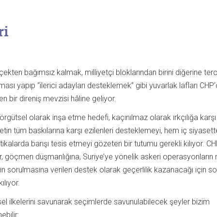
ri
ekten bağımsız kalmak, milliyetçi bloklarından birini diğerine terc
ı yapıp “ilerici adayları desteklemek” gibi yuvarlak lafları CHP’c
 bir direniş mevzisi hâline geliyor.
 örgütsel olarak inşa etme hedefi, kaçınılmaz olarak ırkçılığa karşı
vletin tüm baskılarına karşı ezilenleri desteklemeyi, hem iç siyase
tikalarda barışı tesis etmeyi gözeten bir tutumu gerekli kılıyor. CH
er, göçmen düşmanlığına, Suriye’ye yönelik askeri operasyonların n
 sorulmasına verilen destek olarak geçerlilik kazanacağı için so
ılıyor.
sel ilkelerini savunarak seçimlerde savunulabilecek şeyler bizim
bilir: