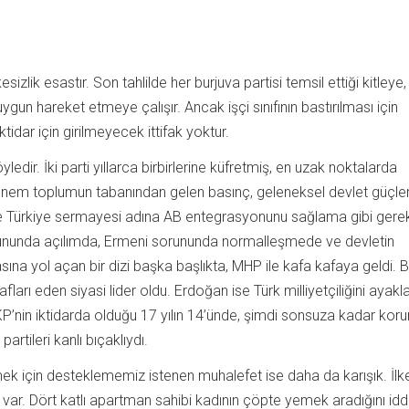
sizlik esastır. Son tahlilde her burjuva partisi temsil ettiği kitleye,
gun hareket etmeye çalışır. Ancak işçi sınıfının bastırılması için
idar için girilmeyecek ittifak yoktur.
yledir. İki parti yıllarca birbirlerine küfretmiş, en uzak noktalarda
önem toplumun tabanından gelen basınç, geleneksel devlet güçle
 Türkiye sermayesi adına AB entegrasyonunu sağlama gibi gerek
 sorununda açılımda, Ermeni sorununda normalleşmede ve devletin
asına yol açan bir dizi başka başlıkta, MHP ile kafa kafaya geldi. B
fları eden siyasi lider oldu. Erdoğan ise Türk milliyetçiliğini ayakla
. AKP’nin iktidarda olduğu 17 yılın 14’ünde, şimdi sonsuza kadar kor
artileri kanlı bıçaklıydı.
için desteklememiz istenen muhalefet ise daha da karışık. İlkes
 var. Dört katlı apartman sahibi kadının çöpte yemek aradığını id