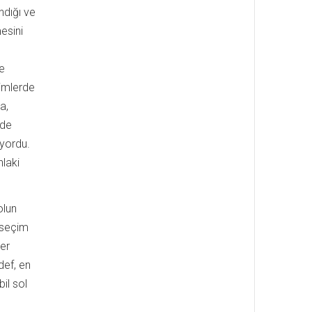
ndığı ve
esini
le
çimlerde
a,
ide
iyordu.
hlaki
olun
 seçim
her
def, en
bil sol