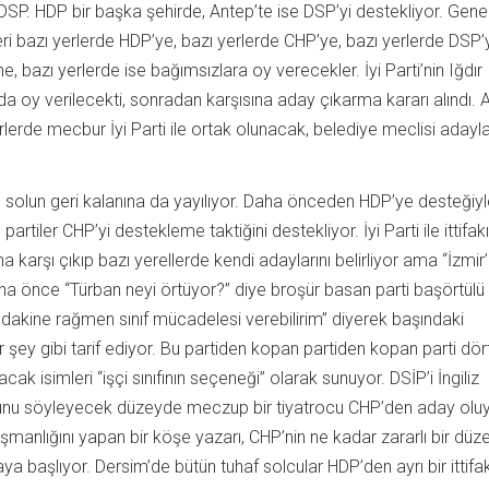
l DSP. HDP bir başka şehirde, Antep’te ise DSP’yi destekliyor. Gene
bazı yerlerde HDP’ye, bazı yerlerde CHP’ye, bazı yerlerde DSP’y
e, bazı yerlerde ise bağımsızlara oy verecekler. İyi Parti’nin Iğdır
a oy verilecekti, sonradan karşısına aday çıkarma kararı alındı.
erlerde mecbur İyi Parti ile ortak olunacak, belediye meclisi adayl
ler, solun geri kalanına da yayılıyor. Daha önceden HDP’ye desteğiy
 partiler CHP’yi destekleme taktiğini destekliyor. İyi Parti ile ittifak
a karşı çıkıp bazı yerellerde kendi adaylarını belirliyor ama “İzmir
 Daha önce “Türban neyi örtüyor?” diye broşür basan parti başörtül
dakine rağmen sınıf mücadelesi verebilirim” diyerek başındaki
şey gibi tarif ediyor. Bu partiden kopan partiden kopan parti dör
cak isimleri “işçi sınıfının seçeneği” olarak sunuyor. DSİP’i İngiliz
uğunu söyleyecek düzeyde meczup bir tiyatrocu CHP’den aday oluy
nışmanlığını yapan bir köşe yazarı, CHP’nin ne kadar zararlı bir düz
ya başlıyor. Dersim’de bütün tuhaf solcular HDP’den ayrı bir ittifa