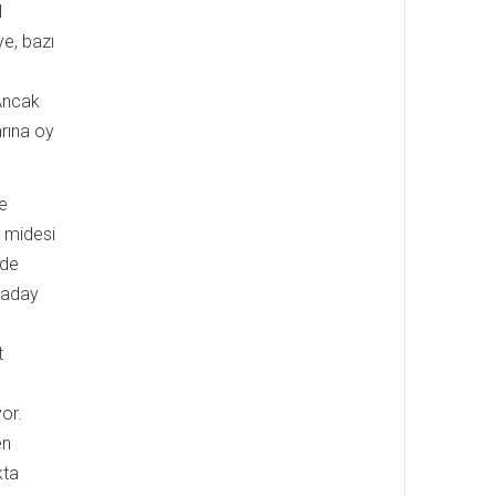
l
e, bazı
 Ancak
arına oy
le
ı midesi
’de
ü aday
t
or.
en
kta