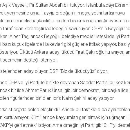
le Aşık Veysel’i, Pir Sultan Abdal’ı bir tutuyor. İstanbul adayı Ekrem
ek yenmesine ama, Tayyip Erdoğan’ın meşruiyetini tartışmaya
 Yıldırım’ın meclis başkanlığını bırakıp bırakmamasının Anayasa tar
rım tarafından kararlaştırılabileceğini savunuyor. CHP’nin Beyoğlu’n
anı Alper Taş, ancak Beyoğlu belediye meclisi listesinde İyi Partil
 bazı küçük ilçelerde Halkevleri gibi güçlerle ittifak yapıyor, bazı 
steriyor. Ülkücü Ankara adayı ülkücü Fırat Çakıroğlu’nu anıyor, a
rt seçmenin desteği isteniyor.
stelerinden aday oluyor. DSP “Biz de ülkücüyüz” diyor.
’nda CHP ve İyi Parti ile birlikte davranan Saadet Partisi bu kez ke
ncak bir ilde Ahmet Faruk Ünsal gibi bir demokratı, bir başka ilde 
dilen figürlerinden biri olan İdris Naim Şahin’i aday yapıyor.
rksist.org’da bolca eleştirildi.¹ Ancak bu taktikle o da aynı tablo
 kurtulamıyor. Kürt illerinde kayyumları geri almak için uğraşan H
AKP’yi geriletmek” istiyor. Ama örneğin İyi Parti gibi CHP’yi deste