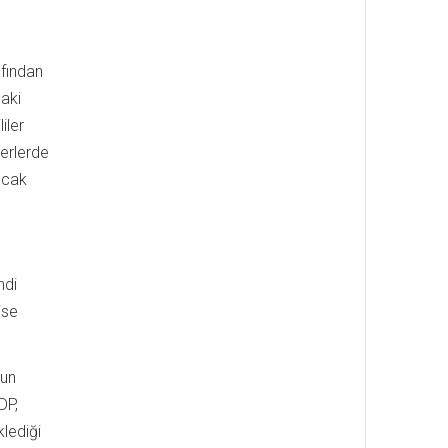
afından
daki
iler
yerlerde
ncak
ndi
ise
nun
DP,
klediği