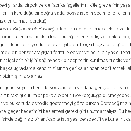
i yıllarda, birçok yerde fabrika işgallerinin, kitle grevlerinin yaşa
lerinin kurulduğu bir coğrafyada, sosyalistlerin seçimlerle ilgilenm
lişkiler kurması gerektiğini
nizm,
Bir
Çocukluk
Hastalığı
kitabında derlenen makaleler, özellik
komünistler arasındaki ultrasolcu eğilimlerle tartışıyor, onlara se
e gitmelerini öneriyordu. İlerleyen yıllarda Troçki başka bir bağlamd
mek için benzer arayışları formüle ediyor ve belirli bir yakıcı tehd
st işçilerin birliğini sağlayacak bir cephenin kurulmasını salık ver
başka uğraklarda kendimizi sınıfın geri kalanından tecrit etmek, a
 bizim işimiz olamaz.
in genel seyrinin hem de sosyalistlerin ve daha geniş anlamıyla s
iz bıraktığı durumlar pekala olabilir. Boykotçuluğa düşmeyecek
şır ve bu konuda esneklik göstermeyi göze alırken, üreteceğimiz 
enel geçer hedefimizi beslemesi gerektiğini unutmamalıyız. Bu he
 içerisinde bağımsız bir antikapitalist siyasi perspektifi ve buna muka