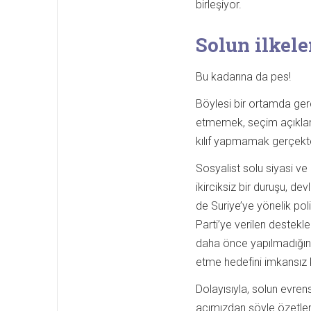
birleşiyor.
Solun ilkele
Bu kadarına da pes!
Böylesi bir ortamda gerç
etmemek, seçim açıklamas
kılıf yapmamak gerçekten
Sosyalist solu siyasi ve
ikirciksiz bir duruşu, de
de Suriye’ye yönelik poli
Parti’ye verilen destekl
daha önce yapılmadığının
etme hedefini imkansız k
Dolayısıyla, solun evren
açımızdan şöyle özetlene