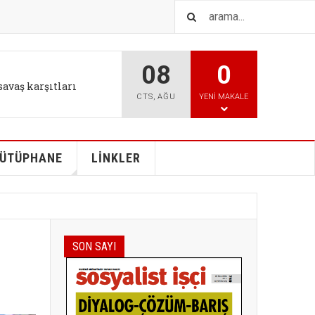
08
0
IŞTIR
l tutum değişikliği bizi
CTS
,
AĞU
YENI MAKALE
ÜTÜPHANE
LİNKLER
SON SAYI