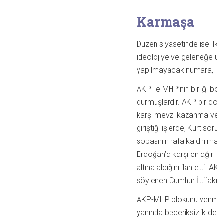
Karmaşa
Düzen siyasetinde ise ilke
ideolojiye ve geleneğe uy
yapılmayacak numara, ikt
AKP ile MHP’nin birliği bö
durmuşlardır. AKP bir d
karşı mevzi kazanma ve
giriştiği işlerde, Kürt
sopasının rafa kaldırılm
Erdoğan’a karşı en ağır la
altına aldığını ilan etti
söylenen Cumhur İttifakı p
AKP-MHP blokunu yenmek 
yanında beceriksizlik de