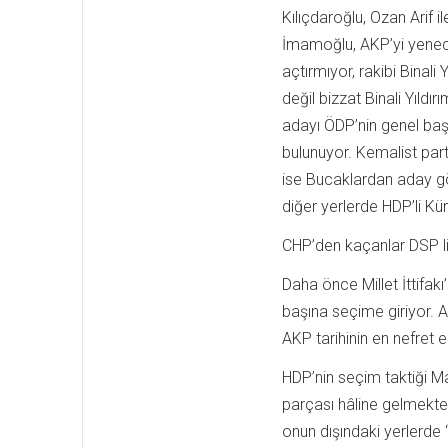
Kılıçdaroğlu, Ozan Arif i
İmamoğlu, AKP’yi yenec
açtırmıyor, rakibi Binali
değil bizzat Binali Yıldı
adayı ÖDP’nin genel başk
bulunuyor. Kemalist parti
ise Bucaklardan aday gö
diğer yerlerde HDP’li Kü
CHP’den kaçanlar DSP li
Daha önce Millet İttifakı
başına seçime giriyor. A
AKP tarihinin en nefret e
HDP’nin seçim taktiği Ma
parçası hâline gelmekten
onun dışındaki yerlerde “