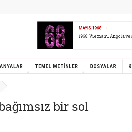
İKLIMI DEĞIL SISTEMI DEĞ
İklim mitleri I - Bireyse
kurtarabilir mi?
ANYALAR
TEMEL METİNLER
DOSYALAR
K
bağımsız bir sol