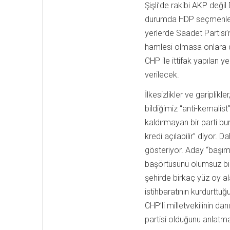
Şişli’de rakibi AKP deği
durumda HDP seçmenleri 
yerlerde Saadet Partisi’n
hamlesi olmasa onlara d
CHP ile ittifak yapılan y
verilecek.
İlkesizlikler ve gariplik
bildiğimiz “anti-kemalist”
kaldırmayan bir parti bun
kredi açılabilir” diyor.
gösteriyor. Aday “başım
başörtüsünü olumsuz bir 
şehirde birkaç yüz oy ala
istihbaratının kurdurtt
CHP’li milletvekilinin da
partisi olduğunu anlatma