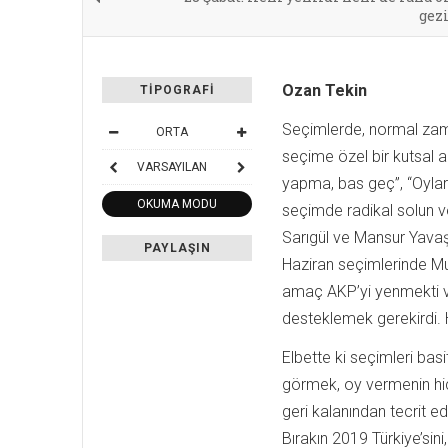
gez
Ozan Tekin
TIPOGRAFI
Seçimlerde, normal zama
ORTA
seçime özel bir kutsal a
VARSAYILAN
yapma, bas geç”, “Oyları
OKUMA MODU
seçimde radikal solun v
Sarıgül ve Mansur Yava
PAYLAŞIN
Haziran seçimlerinde Muh
amaç AKP’yi yenmekti ve 
desteklemek gerekirdi.
Elbette ki seçimleri basi
görmek, oy vermenin hiçb
geri kalanından tecrit e
Bırakın 2019 Türkiye’sini