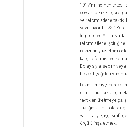
1917’nin hemen ertesindek
sovyet benzeri işçi örgüt
ve reformistlerle taktik i
savunuyordu.
'Sol'
Komü
İngiltere ve Almanya’da 
reformistlerle işbirliğin
nazizmin yükselişini önle
karşı reformist ve komüni
Dolayısıyla, seçim veya 
boykot çağrıları yapmak
Lakin hem işçi hareketin
durumunun bizi seçeneks
taktikleri üretmeye çalı
taktiğin somut olarak g
yalın hâliyle, işçi sınıfı
örgütü inşa etmek.