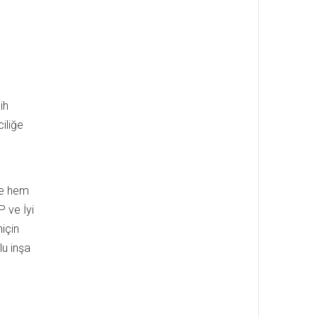
ih
iliğe
tte hem
P ve İyi
için
lu inşa