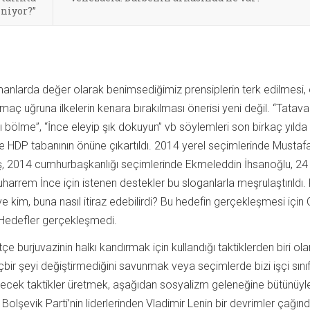
iniyor?”
nlarda değer olarak benimsediğimiz prensiplerin terk edilmesi,
maç uğruna ilkelerin kenara bırakılması önerisi yeni değil. “Tatava
 bölme”, “İnce eleyip şık dokuyun” vb söylemleri son birkaç yılda
e HDP tabanının önüne çıkartıldı. 2014 yerel seçimlerinde Mustaf
ş, 2014 cumhurbaşkanlığı seçimlerinde Ekmeleddin İhsanoğlu, 24
arrem İnce için istenen destekler bu sloganlarla meşrulaştırıldı.
kim, buna nasıl itiraz edebilirdi? Bu hedefin gerçekleşmesi için 
 Hedefler gerçekleşmedi.
tçe burjuvazinin halkı kandırmak için kullandığı taktiklerden biri ol
ir şeyi değiştirmediğini savunmak veya seçimlerde bizi işçi sınıf
decek taktikler üretmek, aşağıdan sosyalizm geleneğine bütünüyle 
, Bolşevik Parti’nin liderlerinden Vladimir Lenin bir devrimler çağınd