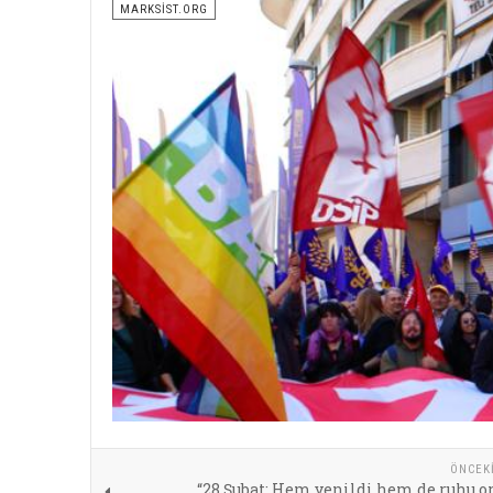
MARKSİST.ORG
ÖNCEK
“28 Şubat: Hem yenildi hem de ruhu o