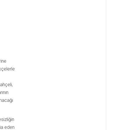
rine
çelerle
ahçeli,
rının
unacağı
izliğin
dia eden