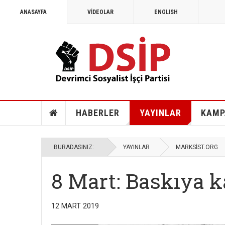
ANASAYFA
VİDEOLAR
ENGLISH
MAYIS 1968
1968: Vietnam, Angola ve savaş k
HABERLER
YAYINLAR
KAMP
BURADASINIZ:
YAYINLAR
MARKSİST.ORG
8 Mart: Baskıya 
12 MART 2019