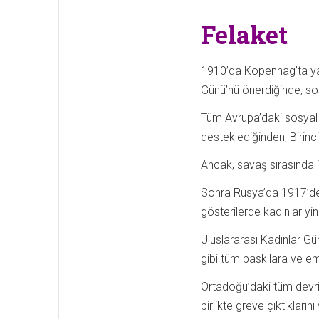
Felaket
1910’da Kopenhag’ta yap
Günü’nü önerdiğinde, sos
Tüm Avrupa’daki sosyal d
desteklediğinden, Birinc
Ancak, savaş sırasında ‘e
Sonra Rusya’da 1917’de,
gösterilerde kadınlar yi
Uluslararası Kadınlar Gün
gibi tüm baskılara ve 
Ortadoğu’daki tüm devrim
birlikte greve çıktıkları