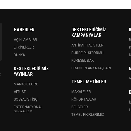
HABERLER
DESTEKLEDIĞIMIZ
KAMPANYALAR
AÇIKLAMALAR
ANTIKAPITALISTLER
ETKINLIKLER
K
DURDE PLATFORMU
DÜNYA
KÜRESEL BAK
DESTEKLEDIĞIMIZ
HRANT'IN ARKADAŞLARI
YAYINLAR
k
V
TEMEL METINLER
MARKSIST.ORG
ALTÜST
MAKALELER
SOSYALIST İŞÇI
RÖPORTAJLAR
İ
ENTERNASYONAL
BELGELER
L
SOSYALIZM
TEMEL FIKIRLERIMIZ