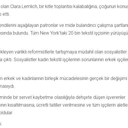
olan Clara Lemlich, bir kitle toplantısı kalabalığına, çoğunun kon
 etti.
endilerini aşağılayan patronlar ve mide bulandırıcı çalışma şartlar
rısında bulundu. Tüm New York’taki 20 bin tekstil işçisinin yürüyüş
kleyen varlıklı reformistlerle tartışmaya müdahil olan sosyalistler
ıktı. Sosyalistler kadın tekstil işçilerinin sorunlarının erkek işçile
nın erkek ve kadınlarının birleşik mücadelesinin gerçek bir değişimi
masıydı.
inde bir servet kaybetme olasılığıyla dehşete düşen işverenler
n kısaltılmasına, ücretli tatiller verilmesine ve tüm işçilerin aletle
ldular.
i.