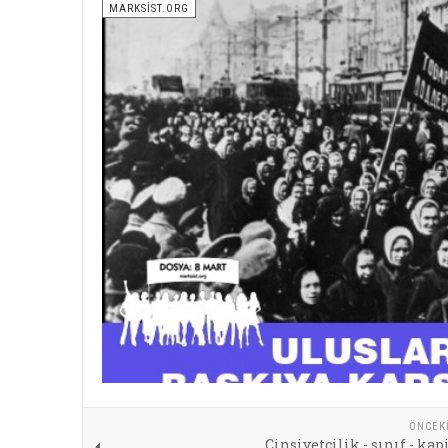
MARKSİST.ORG
ÖNCEK
Cinsiyetçilik - sınıf - ka