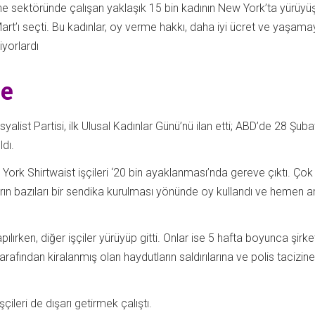
ğne sektöründe çalışan yaklaşık 15 bin kadının New York’ta yürüyü
Mart’ı seçti. Bu kadınlar, oy verme hakkı, daha iyi ücret ve yaşam
iyorlardı
me
list Partisi, ilk Ulusal Kadınlar Günü’nü ilan etti; ABD’de 28 Şuba
dı.
York Shirtwaist işçileri ‘20 bin ayaklanması’nda gereve çıktı. Ço
ın bazıları bir sendika kurulması yönünde oy kullandı ve hemen a
pılırken, diğer işçiler yürüyüp gitti. Onlar ise 5 hafta boyunca şirke
tarafından kiralanmış olan haydutların saldırılarına ve polis tacizine
işçileri de dışarı getirmek çalıştı.