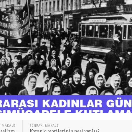
I MAKALE
SONRAKI MAKALE
pitalizm
Komplo teorilerinin nesi yanlış?