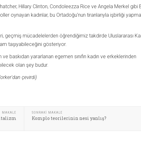
hatcher, Hillary Clinton, Condoleezza Rice ve Angela Merkel gibi 
ller oynayan kadınlar, bu Ortadoğu’nun tiranlarıyla işbirliği yapm
, geçmiş mücadelelerden öğrendiğimiz takdirde Uluslararası Kad
am taşıyabileceğini gösteriyor.
en ve baskıdan yararlanan egemen sınıfın kadın ve erkeklerinden
ilecek olan şey budur.
orker'dan çevirdi)
I MAKALE
SONRAKI MAKALE
pitalizm
Komplo teorilerinin nesi yanlış?