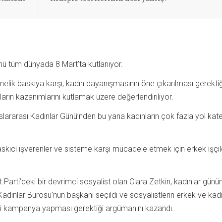
nü tüm dünyada 8 Mart’ta kutlanıyor.
yönelik baskıya karşı, kadın dayanışmasının öne çıkarılması gerekti
nların kazanımlarını kutlamak üzere değerlendiriliyor.
slararası Kadınlar Günü’nden bu yana kadınların çok fazla yol kate
 baskıcı işverenler ve sisteme karşı mücadele etmek için erkek işçi
rti’deki bir devrimci sosyalist olan Clara Zetkin, kadınlar günün
adınlar Bürosu’nun başkanı seçildi ve sosyalistlerin erkek ve kad
ilgili kampanya yapması gerektiği argümanını kazandı.