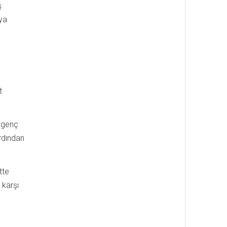
ş
aya
t
k genç
rdından
tte
 karşı