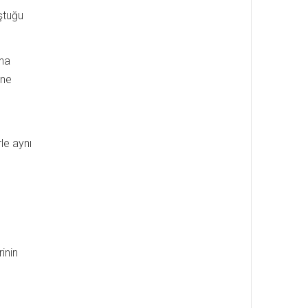
uştuğu
ına
üne
rle aynı
rinin