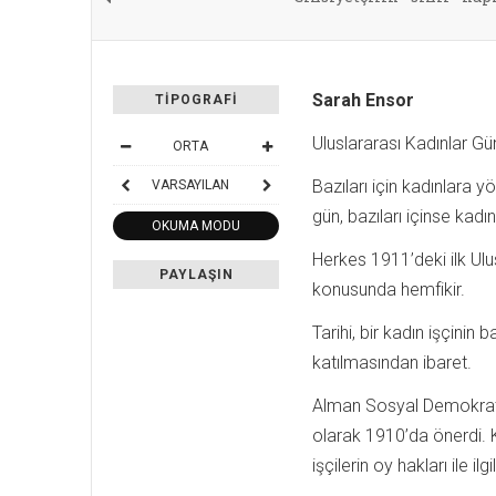
Sarah Ensor
TIPOGRAFI
Uluslararası Kadınlar Gü
ORTA
Bazıları için kadınlara 
VARSAYILAN
gün, bazıları içinse kadı
OKUMA MODU
Herkes 1911’deki ilk Ulu
PAYLAŞIN
konusunda hemfikir.
Tarihi, bir kadın işçinin
katılmasından ibaret.
Alman Sosyal Demokrat Pa
olarak 1910’da önerdi. K
işçilerin oy hakları ile 