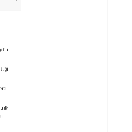
ği bu
ttiği
lere
ü ilk
ın