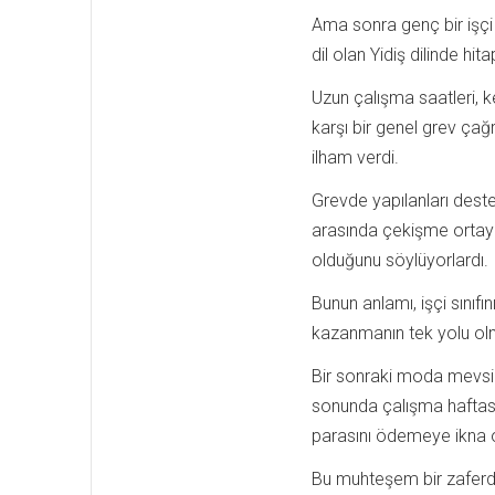
Ama sonra genç bir işçi 
dil olan Yidiş dilinde hitap
Uzun çalışma saatleri, k
karşı bir genel grev çağ
ilham verdi.
Grevde yapılanları deste
arasında çekişme ortaya ç
olduğunu söylüyorlardı.
Bunun anlamı, işçi sınıfı
kazanmanın tek yolu ol
Bir sonraki moda mevsim
sonunda çalışma haftasını
parasını ödemeye ikna o
Bu muhteşem bir zaferd