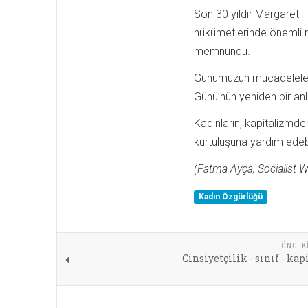
Son 30 yıldır Margaret T
hükümetlerinde önemli ro
memnundu.
Günümüzün mücadeleleri
Günü’nün yeniden bir anl
Kadınların, kapitalizmd
kurtuluşuna yardım edeb
(Fatma Ayça, Socialist W
Kadın Özgürlüğü
ÖNCEK
Cinsiyetçilik - sınıf - ka