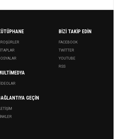
KÜTÜPHANE
BIZI TAKIP EDIN
BROŞÜRLER
FACEBOOK
ITAPLAR
TWITTER
DOSYALAR
YOUTUBE
RSS
MULTIMEDYA
IDEOLAR
BAĞLANTIYA GEÇIN
LETIŞIM
INKLER