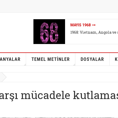
İKLIMI DEĞIL SISTEMI DEĞ
arşıtları
İklim mitleri I - Bireyse
kurtarabilir mi?
ANYALAR
TEMEL METİNLER
DOSYALAR
K
karşı mücadele kutlama