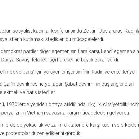
ılan sosyalist kadınlar konferansında Zetkin, Uluslararası Kadınl
yalistlerin kutlamak istedikleri bu mücadelelerdi.
emokrat partiler diğer egemen sınıflara karşı, kendi egemen sını
i Dünya Savaşı felaketi işçi hareketine büyük zarar verdi.
kmek ve barış’ için yürüyenler işçi sınıfının kadın ve erkekleriydi.
 Çar’ın devrilmesine yol açan Şubat devriminin başlangıcı olan
ne ekmek ve barış istediler.
ü, 1970’lerde yeniden ortaya atıldığında, ırkçılık, cinsiyetçilik, ho
emperyalizmin Vietnam savaşına karşı mücadeleden geliyordu.
lerde de yoksulluk ve zalim diktatörlere karşı kadın ve erkekler
nı ve protestolar düzenlediklerini gördük.