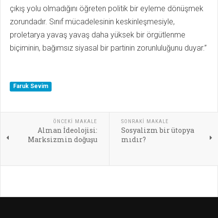
çıkış yolu olmadığını öğreten politik bir eyleme dönüşmek
zorundadır. Sınıf mücadelesinin keskinleşmesiyle,
proletarya yavaş yavaş daha yüksek bir örgütlenme
biçiminin, bağımsız siyasal bir partinin zorunluluğunu duyar.”
Faruk Sevim
ÖNCEKI MAKALE
SONRAKI MAKALE
Alman İdeolojisi:
Sosyalizm bir ütopya
Marksizmin doğuşu
mıdır?