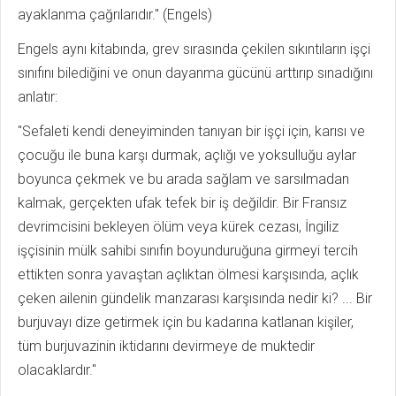
ayaklanma çağrılarıdır." (Engels)
Engels aynı kitabında, grev sırasında çekilen sıkıntıların işçi
sınıfını bilediğini ve onun dayanma gücünü arttırıp sınadığını
anlatır:
"Sefaleti kendi deneyiminden tanıyan bir işçi için, karısı ve
çocuğu ile buna karşı durmak, açlığı ve yoksulluğu aylar
boyunca çekmek ve bu arada sağlam ve sarsılmadan
kalmak, gerçekten ufak tefek bir iş değildir. Bir Fransız
devrimcisini bekleyen ölüm veya kürek cezası, İngiliz
işçisinin mülk sahibi sınıfın boyunduruğuna girmeyi tercih
ettikten sonra yavaştan açlıktan ölmesi karşısında, açlık
çeken ailenin gündelik manzarası karşısında nedir ki? ... Bir
burjuvayı dize getirmek için bu kadarına katlanan kişiler,
tüm burjuvazinin iktidarını devirmeye de muktedir
olacaklardır."