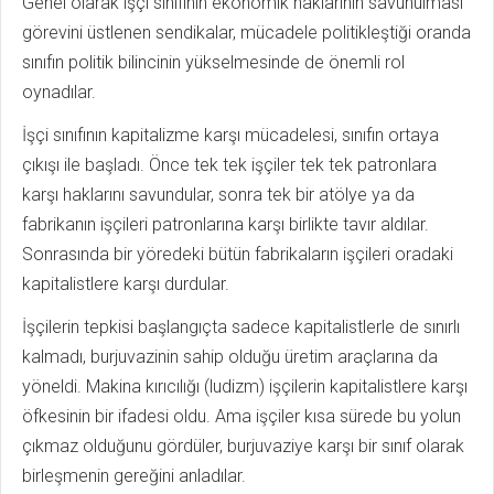
Genel olarak işçi sınıfının ekonomik haklarının savunulması
görevini üstlenen sendikalar, mücadele politikleştiği oranda
sınıfın politik bilincinin yükselmesinde de önemli rol
oynadılar.
İşçi sınıfının kapitalizme karşı mücadelesi, sınıfın ortaya
çıkışı ile başladı. Önce tek tek işçiler tek tek patronlara
karşı haklarını savundular, sonra tek bir atölye ya da
fabrikanın işçileri patronlarına karşı birlikte tavır aldılar.
Sonrasında bir yöredeki bütün fabrikaların işçileri oradaki
kapitalistlere karşı durdular.
İşçilerin tepkisi başlangıçta sadece kapitalistlerle de sınırlı
kalmadı, burjuvazinin sahip olduğu üretim araçlarına da
yöneldi. Makina kırıcılığı (ludizm) işçilerin kapitalistlere karşı
öfkesinin bir ifadesi oldu. Ama işçiler kısa sürede bu yolun
çıkmaz olduğunu gördüler, burjuvaziye karşı bir sınıf olarak
birleşmenin gereğini anladılar.