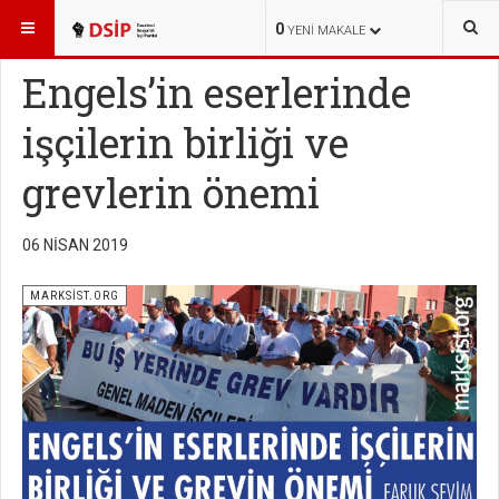
BURADASINIZ:
YAYINLAR
MARKSİST.ORG
0
YENI MAKALE
Engels’in eserlerinde
işçilerin birliği ve
grevlerin önemi
06 NISAN 2019
MARKSİST.ORG