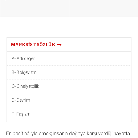
MARKSIST SÖZLÜK
A- Artı değer
B- Bolşevizm
C- Cinsiyetçilik
D- Devrim
F- Faşizm
En basit hâliyle emek; insanın doğaya karşı verdiği hayatta