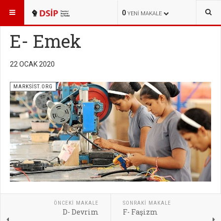
BURADASINIZ:
YAYINLAR
MARKSİST.ORG
0
YENI MAKALE
E- Emek
22 OCAK 2020
MARKSİST.ORG
ÖNCEKI MAKALE
SONRAKI MAKALE
D- Devrim
F- Faşizm