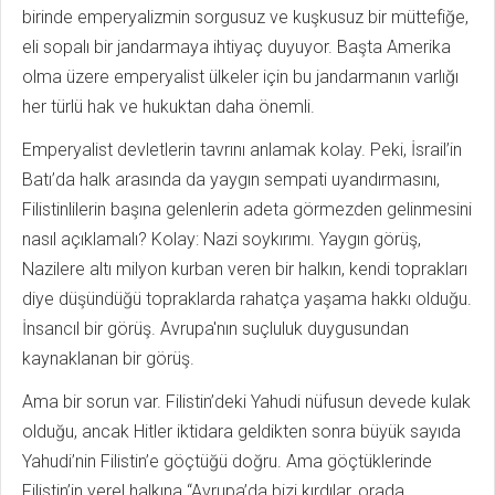
birinde emperyalizmin sorgusuz ve kuşkusuz bir müttefiğe,
eli sopalı bir jandarmaya ihtiyaç duyuyor. Başta Amerika
olma üzere emperyalist ülkeler için bu jandarmanın varlığı
her türlü hak ve hukuktan daha önemli.
Emperyalist devletlerin tavrını anlamak kolay. Peki, İsrail’in
Batı’da halk arasında da yaygın sempati uyandırmasını,
Filistinlilerin başına gelenlerin adeta görmezden gelinmesini
nasıl açıklamalı? Kolay: Nazi soykırımı. Yaygın görüş,
Nazilere altı milyon kurban veren bir halkın, kendi toprakları
diye düşündüğü topraklarda rahatça yaşama hakkı olduğu.
İnsancıl bir görüş. Avrupa'nın suçluluk duygusundan
kaynaklanan bir görüş.
Ama bir sorun var. Filistin’deki Yahudi nüfusun devede kulak
olduğu, ancak Hitler iktidara geldikten sonra büyük sayıda
Yahudi’nin Filistin’e göçtüğü doğru. Ama göçtüklerinde
Filistin’in yerel halkına “Avrupa’da bizi kırdılar, orada