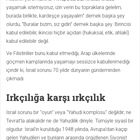
yaşamak istemiyoruz, izin verin bu topraklara gelelim,
burada birlikte, kardeşçe yaşayalım” demek başka şey
olurdu, “Buralar bizim, siz gidin” demek başka şey. Birincisi
kabul edilebilir, ikincisi hiçbir açıdan (hukuksal, etik, ahlakî)
kabul edilebilir değil.
Ve Filistinliler bunu kabul etmediği, Arap ülkelerinde
göçmen kamplarında yaşamayı sessizce kabullenmediği
içindir ki, İsrail sorunu 70 yıldır dünyanın gündeminden
çıkmadı.
Irkçılığa karşı ırkçılık
İsrail sorunu bir "oyun" veya "Yahudi komplosu" değildir; ne
Tevrat'la alakalıdır ne de Yahudilik diniyle. Tümüyle siyasî bir
olgudur. İsrail'in kurulduğu 1948 yılında, Avrupa'dan kaçıp
gelen Yahudileri ve bunların arasında örgütlenen Siyonist