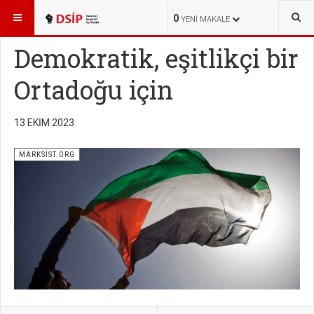
BURADASINIZ:
YAYINLAR
MARKSİST.ORG
0
YENI MAKALE
Demokratik, eşitlikçi bir
Ortadoğu için
13 EKIM 2023
MARKSİST.ORG