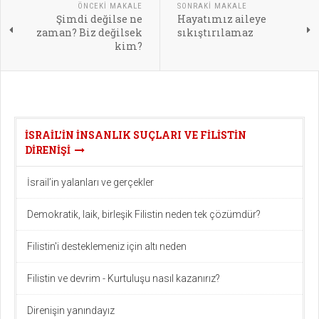
ÖNCEKI MAKALE
SONRAKI MAKALE
Şimdi değilse ne
Hayatımız aileye
zaman? Biz değilsek
sıkıştırılamaz
kim?
İSRAIL'IN INSANLIK SUÇLARI VE FILISTIN
DIRENIŞI
İsrail’in yalanları ve gerçekler
Demokratik, laik, birleşik Filistin neden tek çözümdür?
Filistin'i desteklemeniz için altı neden
Filistin ve devrim - Kurtuluşu nasıl kazanırız?
Direnişin yanındayız