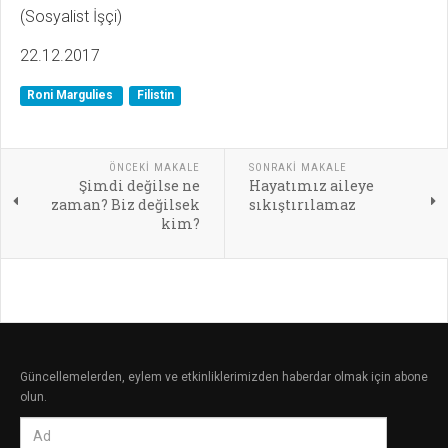
(Sosyalist İşçi)
22.12.2017
Roni Margulies
Filistin
ÖNCEKI MAKALE
SONRAKI MAKALE
Şimdi değilse ne
Hayatımız aileye
zaman? Biz değilsek
sıkıştırılamaz
kim?
Güncellemelerden, eylem ve etkinliklerimizden haberdar olmak için abone
olun.