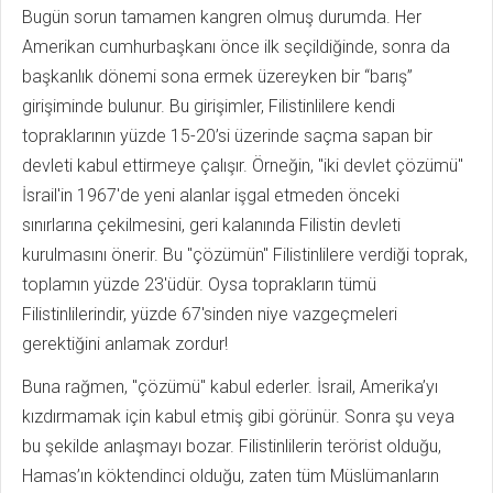
Bugün sorun tamamen kangren olmuş durumda. Her
Amerikan cumhurbaşkanı önce ilk seçildiğinde, sonra da
başkanlık dönemi sona ermek üzereyken bir “barış”
girişiminde bulunur. Bu girişimler, Filistinlilere kendi
topraklarının yüzde 15-20’si üzerinde saçma sapan bir
devleti kabul ettirmeye çalışır. Örneğin, "iki devlet çözümü"
İsrail'in 1967'de yeni alanlar işgal etmeden önceki
sınırlarına çekilmesini, geri kalanında Filistin devleti
kurulmasını önerir. Bu "çözümün" Filistinlilere verdiği toprak,
toplamın yüzde 23'üdür. Oysa toprakların tümü
Filistinlilerindir, yüzde 67'sinden niye vazgeçmeleri
gerektiğini anlamak zordur!
Buna rağmen, "çözümü" kabul ederler. İsrail, Amerika’yı
kızdırmamak için kabul etmiş gibi görünür. Sonra şu veya
bu şekilde anlaşmayı bozar. Filistinlilerin terörist olduğu,
Hamas’ın köktendinci olduğu, zaten tüm Müslümanların