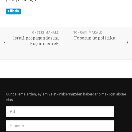
Filistin
ÖNCEKI MAKALE
SONRAKI MAKALE
İsrail propagandasını
Üç sorun üç politika
küçümsemek
Güncellemelerden, eylem ve etkinliklerimizden haberdar olmak için abone
olun.