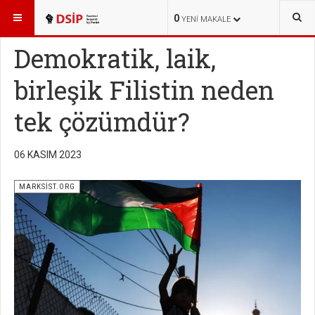
BURADASINIZ:
YAYINLAR
MARKSİST.ORG
0
YENI MAKALE
Demokratik, laik,
birleşik Filistin neden
tek çözümdür?
06 KASIM 2023
MARKSİST.ORG