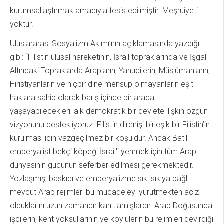
kurumsallaştırmak amacıyla tesis edilmiştir. Meşruiyeti
yoktur.
Uluslararası Sosyalizm Akımı’nın açıklamasında yazdığı
gibi: “Filistin ulusal hareketinin, İsrail topraklarında ve İşgal
Altındaki Topraklarda Arapların, Yahudilerin, Müslümanların,
Hıristiyanların ve hiçbir dine mensup olmayanların eşit
haklara sahip olarak barış içinde bir arada
yaşayabilecekleri laik demokratik bir devlete ilişkin özgün
vizyonunu destekliyoruz. Filistin direnişi birleşik bir Filistin’in
kurulması için vazgeçilmez bir koşuldur. Ancak Batılı
emperyalist bekçi köpeği İsrail'i yenmek için tüm Arap
dünyasının gücünün seferber edilmesi gerekmektedir.
Yozlaşmış, baskıcı ve emperyalizme sıkı sıkıya bağlı
mevcut Arap rejimleri bu mücadeleyi yürütmekten aciz
olduklarını uzun zamandır kanıtlamışlardır. Arap Doğusunda
işçilerin, kent yoksullarının ve köylülerin bu rejimleri devirdiği