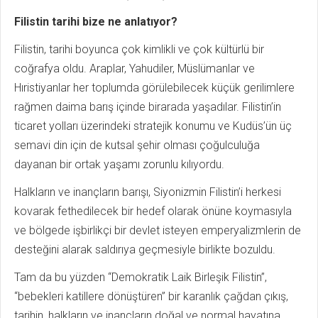
Filistin tarihi bize ne anlatıyor?
Filistin, tarihi boyunca çok kimlikli ve çok kültürlü bir
coğrafya oldu. Araplar, Yahudiler, Müslümanlar ve
Hıristiyanlar her toplumda görülebilecek küçük gerilimlere
rağmen daima barış içinde birarada yaşadılar. Filistin’in
ticaret yolları üzerindeki stratejik konumu ve Kudüs’ün üç
semavi din için de kutsal şehir olması çoğulculuğa
dayanan bir ortak yaşamı zorunlu kılıyordu.
Halkların ve inançların barışı, Siyonizmin Filistin’i herkesi
kovarak fethedilecek bir hedef olarak önüne koymasıyla
ve bölgede işbirlikçi bir devlet isteyen emperyalizmlerin de
desteğini alarak saldırıya geçmesiyle birlikte bozuldu.
Tam da bu yüzden “Demokratik Laik Birleşik Filistin”,
“bebekleri katillere dönüştüren” bir karanlık çağdan çıkış,
tarihin, halkların ve inançların doğal ve normal hayatına