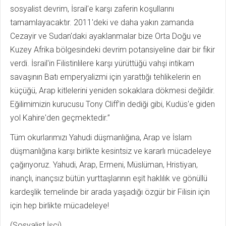
sosyalist devrim, İsrail'e karşı zaferin koşullarını
tamamlayacaktır. 2011'deki ve daha yakın zamanda
Cezayir ve Sudan'daki ayaklanmalar bize Orta Doğu ve
Kuzey Afrika bölgesindeki devrim potansiyeline dair bir fikir
verdi. İsrail'in Filistinlilere karşı yürüttüğü vahşi intikam
savaşının Batı emperyalizmi için yarattığı tehlikelerin en
küçüğü, Arap kitlelerini yeniden sokaklara dökmesi değildir.
Eğilimimizin kurucusu Tony Cliff'in dediği gibi, Kudüs'e giden
yol Kahire'den geçmektedir.”
Tüm okurlarımızı Yahudi düşmanlığına, Arap ve İslam
düşmanlığına karşı birlikte kesintsiz ve kararlı mücadeleye
çağırıyoruz. Yahudi, Arap, Ermeni, Müslüman, Hristiyan,
inançlı, inançsız bütün yurttaşlarının eşit haklılık ve gönüllü
kardeşlik temelinde bir arada yaşadığı özgür bir Filisin için
için hep birlikte mücadeleye!
(Sosyalist İşçi)