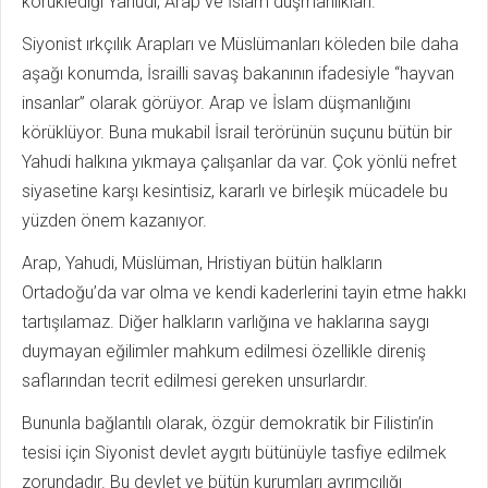
körüklediği Yahudi, Arap ve İslam düşmanlıkları.
Siyonist ırkçılık Arapları ve Müslümanları köleden bile daha
aşağı konumda, İsrailli savaş bakanının ifadesiyle “hayvan
insanlar” olarak görüyor. Arap ve İslam düşmanlığını
körüklüyor. Buna mukabil İsrail terörünün suçunu bütün bir
Yahudi halkına yıkmaya çalışanlar da var. Çok yönlü nefret
siyasetine karşı kesintisiz, kararlı ve birleşik mücadele bu
yüzden önem kazanıyor.
Arap, Yahudi, Müslüman, Hristiyan bütün halkların
Ortadoğu’da var olma ve kendi kaderlerini tayin etme hakkı
tartışılamaz. Diğer halkların varlığına ve haklarına saygı
duymayan eğilimler mahkum edilmesi özellikle direniş
saflarından tecrit edilmesi gereken unsurlardır.
Bununla bağlantılı olarak, özgür demokratik bir Filistin’in
tesisi için Siyonist devlet aygıtı bütünüyle tasfiye edilmek
zorundadır. Bu devlet ve bütün kurumları ayrımcılığı