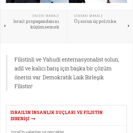
ÖNCEKI MAKALE
SONRAKI MAKALE
İsrail propagandasını
Üç sorun üç politika
küçümsemek
Filistinli ve Yahudi enternasyonalist solun,
adil ve kalıcı barış için başka bir çözüm
önerisi var: Demokratik Laik Birleşik
Filistin!
İSRAIL'IN INSANLIK SUÇLARI VE FILISTIN
DIRENIŞI
İsrail’in yalanları ve gerçekler