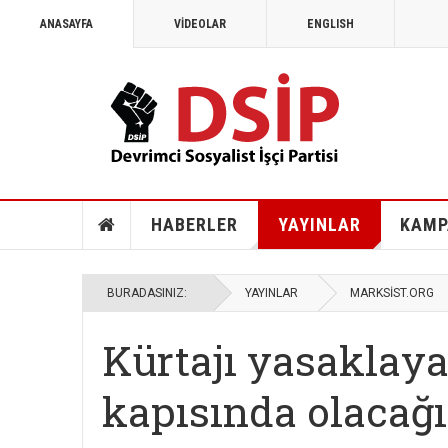
ANASAYFA
VİDEOLAR
ENGLISH
MAYIS 1968
1968: Vietnam, Angola ve savaş k
HABERLER
YAYINLAR
KAMP
BURADASINIZ:
YAYINLAR
MARKSİST.ORG
Kürtajı yasaklaya
kapısında olacağı