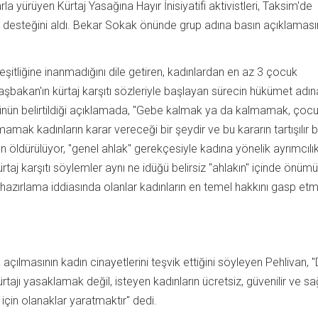
ılarla yürüyen Kürtaj Yasağına Hayır İnisiyatifi aktivistleri, Taksim'de
 desteğini aldı. Bekar Sokak önünde grup adına basın açıklamas
 eşitliğine inanmadığını dile getiren, kadınlardan en az 3 çocuk
şbakan'ın kürtaj karşıtı sözleriyle başlayan sürecin hükümet adına
n belirtildiği açıklamada, "Gebe kalmak ya da kalmamak, çoc
k kadınların karar vereceği bir şeydir ve bu kararın tartışılır bi
n öldürülüyor, "genel ahlak" gerekçesiyle kadına yönelik ayrımcılı
ürtaj karşıtı söylemler aynı ne idüğü belirsiz "ahlakın" içinde önüm
 hazırlama iddiasında olanlar kadınların en temel hakkını gasp et
 açılmasının kadın cinayetlerini teşvik ettiğini söyleyen Pehlivan, "
ajı yasaklamak değil, isteyen kadınların ücretsiz, güvenilir ve sağl
 için olanaklar yaratmaktır" dedi.