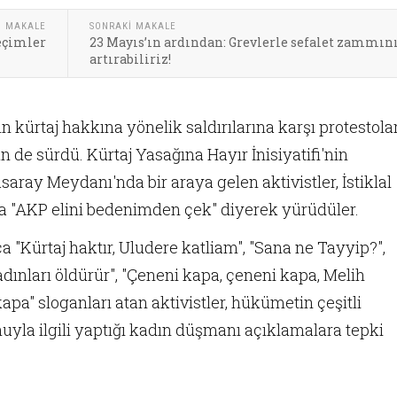
I MAKALE
SONRAKI MAKALE
eçimler
23 Mayıs’ın ardından: Grevlerle sefalet zammın
artırabiliriz!
kürtaj hakkına yönelik saldırılarına karşı protestola
n de sürdü. Kürtaj Yasağına Hayır İnisiyatifi'nin
saray Meydanı'nda bir araya gelen aktivistler, İstiklal
 "AKP elini bedenimden çek" diyerek yürüdüler.
"Kürtaj haktır, Uludere katliam", "Sana ne Tayyip?",
adınları öldürür", "Çeneni kapa, çeneni kapa, Melih
pa" sloganları atan aktivistler, hükümetin çeşitli
uyla ilgili yaptığı kadın düşmanı açıklamalara tepki