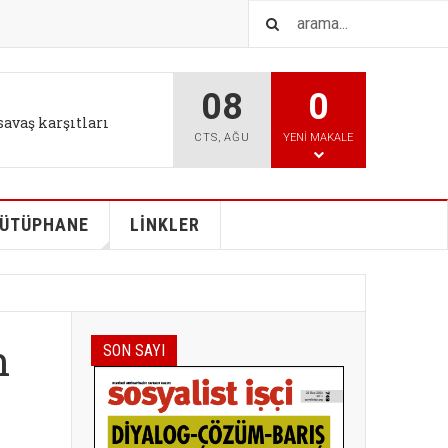
08
0
IŞTIR
l tutum değişikliği bizi
CTS
,
AĞU
YENI MAKALE
ÜTÜPHANE
LİNKLER
n
SON SAYI