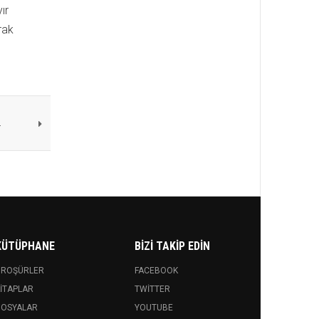
ır
rak
ı
KÜTÜPHANE
BIZI TAKIP EDIN
BROŞÜRLER
FACEBOOK
ITAPLAR
TWITTER
DOSYALAR
YOUTUBE