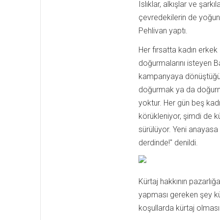
Islıklar, alkışlar ve şark
çevredekilerin de yoğun
Pehlivan yaptı.
Her fırsatta kadın erkek
doğurmalarını isteyen Ba
kampanyaya dönüştüğünü
doğurmak ya da doğurmama
yoktur. Her gün beş kadı
körükleniyor, şimdi de k
sürülüyor. Yeni anayasa
derdinde!" denildi.
Kürtaj hakkının pazarlığa
yapması gereken şey kürt
koşullarda kürtaj olması