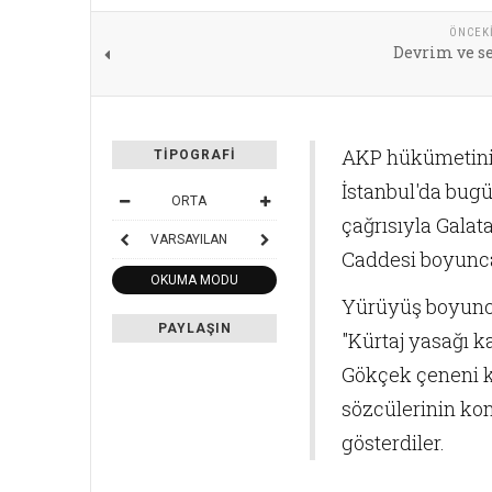
ÖNCEK
Devrim ve s
AKP hükümetinin 
TIPOGRAFI
İstanbul'da bugü
ORTA
çağrısıyla Galata
VARSAYILAN
Caddesi boyunca
OKUMA MODU
Yürüyüş boyunca 
PAYLAŞIN
"Kürtaj yasağı k
Gökçek çeneni ka
sözcülerinin kon
gösterdiler.