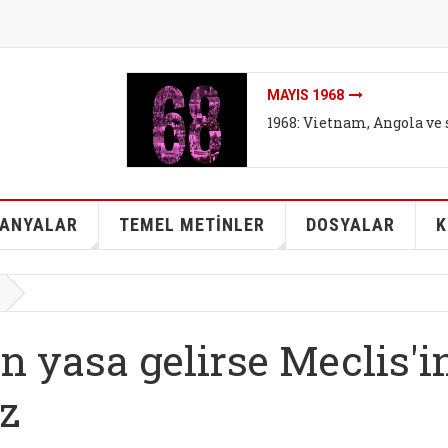
İKLIMI DEĞIL SISTEMI DEĞ
arşıtları
İklim mitleri I - Bireyse
kurtarabilir mi?
ANYALAR
TEMEL METİNLER
DOSYALAR
K
n yasa gelirse Meclis'i
z