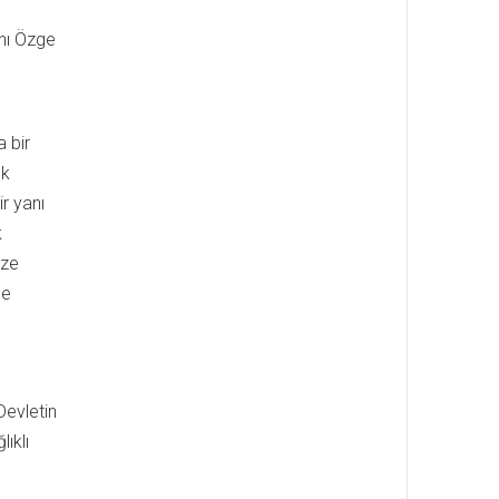
ını Özge
 bir
uk
r yanı
k
üze
me
Devletin
ıklı