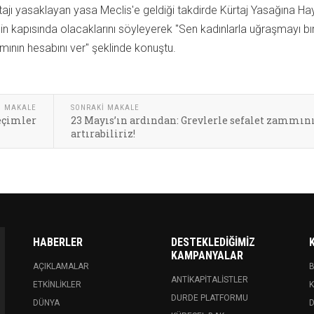
tajı yasaklayan yasa Meclis'e geldiği takdirde Kürtaj Yasağına Hay
nin kapısında olacaklarını söyleyerek "Sen kadınlarla uğraşmayı bı
mının hesabını ver" şeklinde konuştu.
I MAKALE
SONRAKI MAKALE
eçimler
23 Mayıs’ın ardından: Grevlerle sefalet zammın
artırabiliriz!
HABERLER
DESTEKLEDIĞIMIZ
KAMPANYALAR
AÇIKLAMALAR
ANTIKAPITALISTLER
ETKINLIKLER
K
DURDE PLATFORMU
DÜNYA