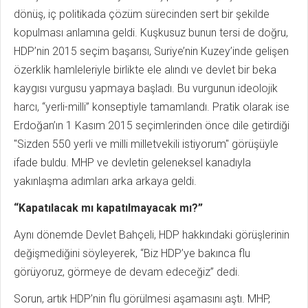
dönüş, iç politikada çözüm sürecinden sert bir şekilde
kopulması anlamına geldi. Kuşkusuz bunun tersi de doğru,
HDP’nin 2015 seçim başarısı, Suriye’nin Kuzey’inde gelişen
özerklik hamleleriyle birlikte ele alındı ve devlet bir beka
kaygısı vurgusu yapmaya başladı. Bu vurgunun ideolojik
harcı, “yerli-milli” konseptiyle tamamlandı. Pratik olarak ise
Erdoğan’ın 1 Kasım 2015 seçimlerinden önce dile getirdiği
"Sizden 550 yerli ve milli milletvekili istiyorum" görüşüyle
ifade buldu. MHP ve devletin geleneksel kanadıyla
yakınlaşma adımları arka arkaya geldi.
“Kapatılacak mı kapatılmayacak mı?”
Aynı dönemde Devlet Bahçeli, HDP hakkındaki görüşlerinin
değişmediğini söyleyerek, “Biz HDP’ye bakınca flu
görüyoruz, görmeye de devam edeceğiz” dedi.
Sorun, artık HDP’nin flu görülmesi aşamasını aştı. MHP,