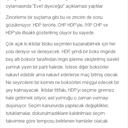
oylamasında “Evet diyeceğiz” açıklaması yaptılar.
Zincirleme bir suçlama gibi bu ve zincirin de sonu
gözükmüyor. HDP terörle, CHP HDP’yle, İYİP CHP ve
HDP’yle iltisaklı gösterilmiş oluyor bu sayede.
Çok açık ki iktidar bloku seçimleri kazanabilmek için her
yolu deniyor ve deneyecek. HDP, şimdi bir boks ringinde
beş altı boksör tarafından ringin iplerine sıkıştırılmış sürekli
yumruk yiyen bir parti halinde. İstese diğer boksörler
nakavt edebilir ama nakavt ederlerse maç bitmiş olacak.
Ne seyircilerin bir kısmını ne boksörleri meşgul edecek bir
şey kalmayacak. İktidar ittifakı, HDP’yi seçime giremez
hale getirmek istiyor, asıl yumruğu o zaman vurmayı
düşünüyor. Seçim kanununda yapılacak değişiklikler,
tutuklamalar, dokunulmazlıkların kaldırılması seçim
takvimine göre temposu belirlenen hamleler olacak.