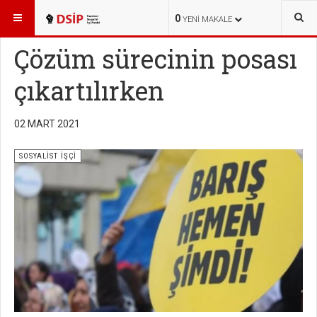
BURADASINIZ:
YAYINLAR
SOSYALİST İŞÇİ
0
YENI MAKALE
Çözüm sürecinin posası
çıkartılırken
02 MART 2021
SOSYALİST İŞÇİ