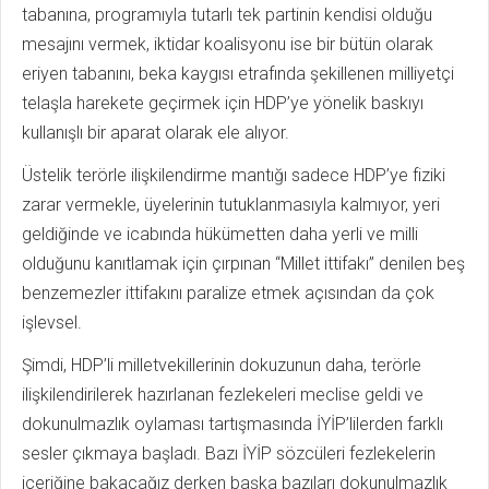
tabanına, programıyla tutarlı tek partinin kendisi olduğu
mesajını vermek, iktidar koalisyonu ise bir bütün olarak
eriyen tabanını, beka kaygısı etrafında şekillenen milliyetçi
telaşla harekete geçirmek için HDP’ye yönelik baskıyı
kullanışlı bir aparat olarak ele alıyor.
Üstelik terörle ilişkilendirme mantığı sadece HDP’ye fiziki
zarar vermekle, üyelerinin tutuklanmasıyla kalmıyor, yeri
geldiğinde ve icabında hükümetten daha yerli ve milli
olduğunu kanıtlamak için çırpınan “Millet ittifakı” denilen beş
benzemezler ittifakını paralize etmek açısından da çok
işlevsel.
Şimdi, HDP’li milletvekillerinin dokuzunun daha, terörle
ilişkilendirilerek hazırlanan fezlekeleri meclise geldi ve
dokunulmazlık oylaması tartışmasında İYİP’lilerden farklı
sesler çıkmaya başladı. Bazı İYİP sözcüleri fezlekelerin
içeriğine bakacağız derken başka bazıları dokunulmazlık