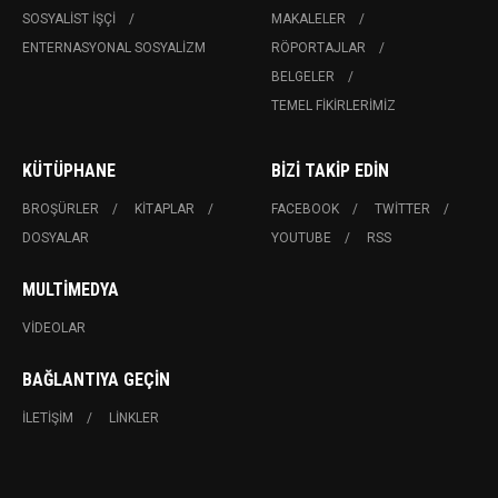
SOSYALIST İŞÇI
MAKALELER
ENTERNASYONAL SOSYALIZM
RÖPORTAJLAR
BELGELER
TEMEL FIKIRLERIMIZ
KÜTÜPHANE
BIZI TAKIP EDIN
BROŞÜRLER
KITAPLAR
FACEBOOK
TWITTER
DOSYALAR
YOUTUBE
RSS
MULTIMEDYA
VIDEOLAR
BAĞLANTIYA GEÇIN
İLETIŞIM
LINKLER