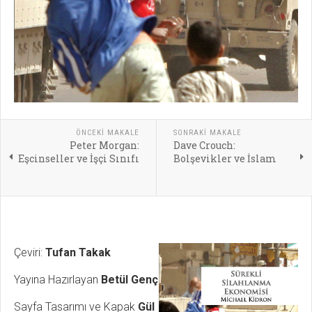
ÖNCEKI MAKALE
SONRAKI MAKALE
Peter Morgan:
Dave Crouch:
Eşcinseller ve İşçi Sınıfı
Bolşevikler ve İslam
Çeviri:
Tufan Takak
Yayına Hazırlayan
Betül Genç
Sayfa Tasarımı ve Kapak
Gül