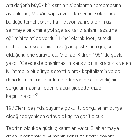
artı değerin büyük bir kısmının silahlanma harcamasına
aktarılması, Marx’ın kapitalizmin krizlerinin kökeninde
bulduğu temel sorunu hafifletiyor, yani sistemin aşırı
sermaye birikimine yol açarak kar oranlarını azaltma
1
eğilimini telafi ediyordu.
İkinci olarak teori, sürekli
silahlanma ekonomisinin sağladığı istikrarın geçici
olduğunu öne sürüyordu. Michael Kidron 1961’de şöyle
yazdı: “Gelecekte onarılması imkansız bir istikrarsızlık ve en
iyi ihtimalle bir dünya sistemi olarak kapitalizmin ya da
daha kötü ihtimalle bütün medeniyetin kalıcı varlığının
sorgulanmasına neden olacak şiddette krizler
2
kaçınılmazdır.”
1970’lerin başında büyüme-çöküntü döngülerinin dünya
ölçeğinde yeniden ortaya çıktığına şahit olduk.
Teorinin oldukça güçlü çıkarımları vardı. Silahlanmaya
dayalı ekonomik büyümenin sonsuza kadar devam