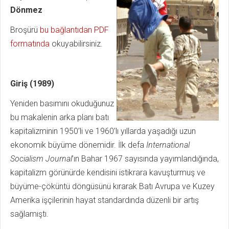
Dönmez
Broşürü
bu bağlantıdan PDF
formatında
okuyabilirsiniz.
Giriş (1989)
Yeniden basımını okuduğunuz
bu makalenin arka planı batı
kapitalizminin 1950’li ve 1960’lı yıllarda yaşadığı uzun
ekonomik büyüme dönemidir. İlk defa
International
Socialism Journal
’ın Bahar 1967 sayısında yayımlandığında,
kapitalizm görünürde kendisini istikrara kavuşturmuş ve
büyüme-çöküntü döngüsünü kırarak Batı Avrupa ve Kuzey
Amerika işçilerinin hayat standardında düzenli bir artış
sağlamıştı.