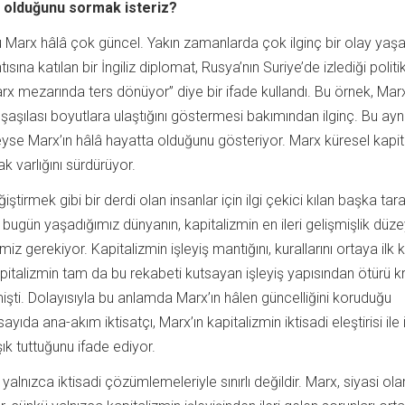
 olduğunu sormak isteriz?
 Marx hâlâ çok güncel. Yakın zamanlarda çok ilginç bir olay yaşa
tısına katılan bir İngiliz diplomat, Rusya’nın Suriye’de izlediği politi
arx mezarında ters dönüyor” diye bir ifade kullandı. Bu örnek, Mar
n şaşılası boyutlara ulaştığını göstermesi bakımından ilginç. Bu ayn
se Marx’ın hâlâ hayatta olduğunu gösteriyor. Marx küresel kapi
ak varlığını sürdürüyor.
ştirmek gibi bir derdi olan insanlar için ilgi çekici kılan başka tara
bugün yaşadığımız dünyanın, kapitalizmin en ileri gelişmişlik düze
iz gerekiyor. Kapitalizmin işleyiş mantığını, kurallarını ortaya ilk
apitalizmin tam da bu rekabeti kutsayan işleyiş yapısından ötürü kr
işti. Dolayısıyla bu anlamda Marx’ın hâlen güncelliğini koruduğu
yıda ana-akım iktisatçı, Marx’ın kapitalizmin iktisadi eleştirisi ile il
ık tuttuğunu ifade ediyor.
yalnızca iktisadi çözümlemeleriyle sınırlı değildir. Marx, siyasi ol