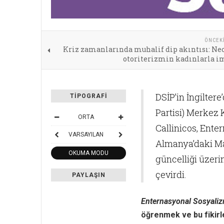
ÖNCEK
Kriz zamanlarında muhalif dip akıntısı: Neo
otoriterizmin kadınlarla i
DSİP’in İngiltere
TIPOGRAFI
Partisi) Merkez 
ORTA
Callinicos, Ent
VARSAYILAN
Almanya’daki Ma
OKUMA MODU
güncelliği üzeri
çevirdi.
PAYLAŞIN
Enternasyonal Sosyali
öğrenmek ve bu fikirl