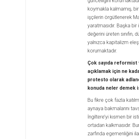
güncelliğini korumaktadır
koymakla kalmamış, bir ç
işçilerin örgütlenerek Mar
yaratmasıdır. Başka bir i
değerini üreten sınıfın,
yalnızca kapitalizm eleşti
korumaktadır.
Çok sayıda reformist v
açıklamak için ne kada
protesto olarak adland
konuda neler demek i
Bu fikre çok fazla katı
aynaya bakmalarını tav
İngiltere’yi kısmen bir 
ortadan kalkmasıdır. Bun
zarfında egemenliğini ila