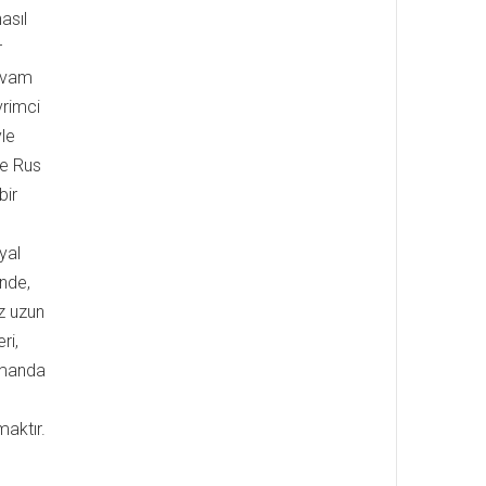
asıl
r
devam
vrimci
le
ve Rus
bir
u
yal
ünde,
z uzun
ri,
zamanda
maktır.