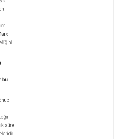
aya
en
nım
Marx
lliğini
i
z bu
dönüp
teğin
ık süre
eridir.