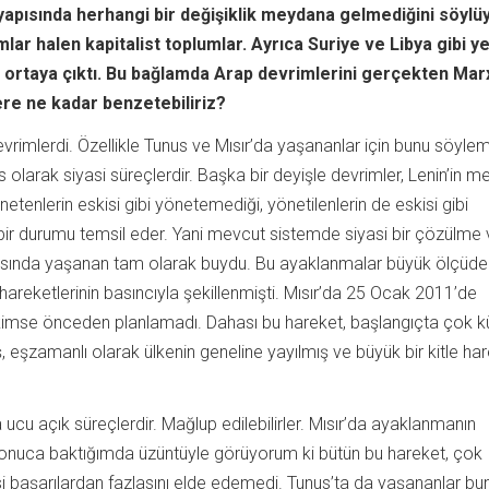
yapısında herhangi bir değişiklik meydana gelmediğini söylüy
mlar halen kapitalist toplumlar. Ayrıca Suriye ve Libya gibi y
 ortaya çıktı. Bu bağlamda Arap devrimlerini gerçekten Marx
ere ne kadar benzetebiliriz?
vrimlerdi. Özellikle Tunus ve Mısır’da yaşananlar için bunu söyle
larak siyasi süreçlerdir. Başka bir deyişle devrimler, Lenin’in m
etenlerin eskisi gibi yönetemediği, yönetilenlerin de eskisi gibi
bir durumu temsil eder. Yani mevcut sistemde siyasi bir çözülme v
asında yaşanan tam olarak buydu. Bu ayaklanmalar büyük ölçüde
hareketlerinin basıncıyla şekillenmişti. Mısır’da 25 Ocak 2011’de
imse önceden planlamadı. Dahası bu hareket, başlangıçta çok kü
 eşzamanlı olarak ülkenin geneline yayılmış ve büyük bir kitle ha
cu açık süreçlerdir. Mağlup edilebilirler. Mısır’da ayaklanmanın
sonuca baktığımda üzüntüyle görüyorum ki bütün bu hareket, çok
si başarılardan fazlasını elde edemedi. Tunus’ta da yaşananlar bu