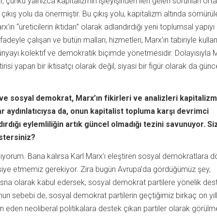
, çünkü yalnızca kapitalizmin işleyişinden ileri gelen sorunları ort
ıkış yolu da önermiştir. Bu çıkış yolu, kapitalizm altında sömürül
x’ın “üreticilerin iktidarı” olarak adlandırdığı yeni toplumsal yapıyı
fadeyle çalışan ve bütün malları, hizmetleri, Marx’ın tabiriyle kulla
 dünyayı kolektif ve demokratik biçimde yönetmesidir. Dolayısıyla 
risi yapan bir iktisatçı olarak değil, siyasi bir figür olarak da günce
e sosyal demokrat, Marx’ın fikirleri ve analizleri kapitalizm
r aydınlatıcıysa da, onun kapitalist topluma karşı devrimci
ırdığı eylemliliğin artık güncel olmadığı tezini savunuyor. Si
stersiniz?
lmıyorum. Bana kalırsa Karl Marx’ı eleştiren sosyal demokratlara 
siye etmemiz gerekiyor. Zira bugün Avrupa’da gördüğümüz şey,
istisna olarak kabul edersek, sosyal demokrat partilere yönelik des
un sebebi de, sosyal demokrat partilerin geçtiğimiz birkaç on yıll
n eden neoliberal politikalara destek çıkan partiler olarak görülmel