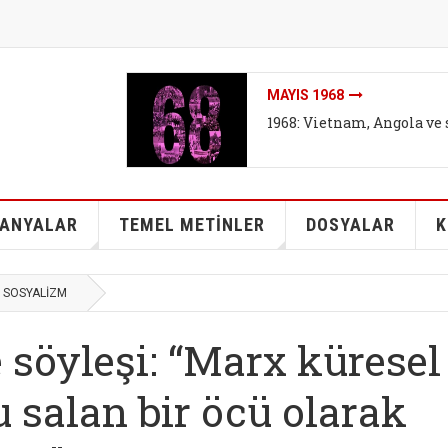
İKLIMI DEĞIL SISTEMI DEĞ
arşıtları
İklim mitleri I - Bireyse
kurtarabilir mi?
ANYALAR
TEMEL METİNLER
DOSYALAR
K
 SOSYALİZM
e söyleşi: “Marx küresel
 salan bir öcü olarak