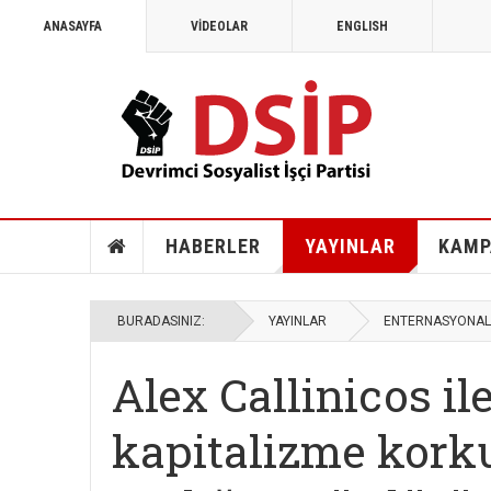
ANASAYFA
VİDEOLAR
ENGLISH
MAYIS 1968
1968: Vietnam, Angola ve savaş k
HABERLER
YAYINLAR
KAMP
BURADASINIZ:
YAYINLAR
ENTERNASYONAL
Alex Callinicos il
kapitalizme korku