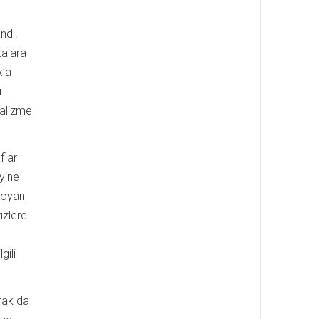
ndı.
kalara
x’a
ı
talizme
flar
yine
 koyan
izlere
gili
arak da