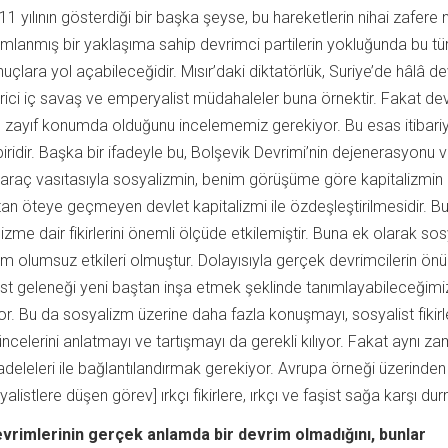
1 yılının gösterdiği bir başka şeyse, bu hareketlerin nihai zafere n
nımlanmış bir yaklaşıma sahip devrimci partilerin yokluğunda bu tü
çlara yol açabileceğidir. Mısır’daki diktatörlük, Suriye’de hâlâ 
ici iç savaş ve emperyalist müdahaleler buna örnektir. Fakat de
 zayıf konumda olduğunu incelememiz gerekiyor. Bu esas itibariy
 biridir. Başka bir ifadeyle bu, Bolşevik Devrimi’nin dejenerasyonu 
r araç vasıtasıyla sosyalizmin, benim görüşüme göre kapitalizmin 
n öteye geçmeyen devlet kapitalizmi ile özdeşleştirilmesidir. B
izme dair fikirlerini önemli ölçüde etkilemiştir. Buna ek olarak sos
m olumsuz etkileri olmuştur. Dolayısıyla gerçek devrimcilerin ön
st geleneği yeni baştan inşa etmek şeklinde tanımlayabileceğimi
or. Bu da sosyalizm üzerine daha fazla konuşmayı, sosyalist fikirle
üncelerini anlatmayı ve tartışmayı da gerekli kılıyor. Fakat aynı 
adeleleri ile bağlantılandırmak gerekiyor. Avrupa örneği üzerinden
istlere düşen görev] ırkçı fikirlere, ırkçı ve faşist sağa karşı dur
vrimlerinin gerçek anlamda bir devrim olmadığını, bunlar