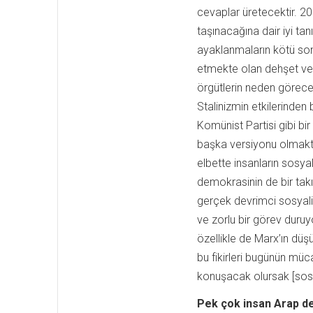
cevaplar üretecektir. 201
taşınacağına dair iyi ta
ayaklanmaların kötü sonu
etmekte olan dehşet ver
örgütlerin neden görece
Stalinizmin etkilerinden
Komünist Partisi gibi bi
başka versiyonu olmakta
elbette insanların sosyal
demokrasinin de bir takı
gerçek devrimci sosyali
ve zorlu bir görev duruy
özellikle de Marx’ın düş
bu fikirleri bugünün müc
konuşacak olursak [sosyal
Pek çok insan Arap de