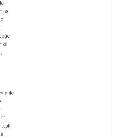
da,
amına
me
a,
eceğe
msil
,
evrimler
p
r
er,
 teşkil
re