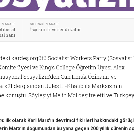
I MAKALE
SONRAKI MAKALE
liberal
İşçi sınıfı ve sendikalar
mtihanı
’deki kardeş örgütü Socialist Workers Party (Sosyalist 
Komite üyesi ve King’s College Öğretim Üyesi Alex
ernasyonal Sosyalizm’den Can Irmak Özinanır ve
rx21 dergisinden Jules El-Khatib ile Marksizmin
ne konuştu. Söyleşiyi Melih Mol deşifre etti ve Türkçe
zm:
İlk olarak Karl Marx’ın devrimci fikirleri hakkındaki görüşl
erin Marx’ın doğumundan bu yana geçen 200 yıllık sürenin 