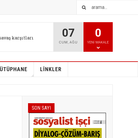
07
0
IŞTIR
l tutum değişikliği bizi
CUM
,
AĞU
YENI MAKALE
ÜTÜPHANE
LİNKLER
SON SAYI