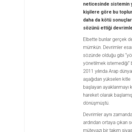
neticesinde sistemin 
kişilere göre bu toplu
daha da kötü sonuçlar
sözünü ettiği devriml
Elbette bunlar gerçek de
mümkün. Devrimler esas o
sözünde olduğu gibi “yön
yönetilmek istemediği” 
2011 yılında Arap düny
aşağıdan yükselen kitle 
başlayan ayaklanmayı k
hareket olarak başlamış,
dönüşmüştü.
Devrimler aynı zamanda u
ardından ortaya çıkan 
mütevazı bir takım siya