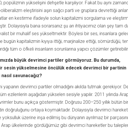
 popülizmin yükselişini dehşetle karşılıyor. Fakat bu aynı zaman
iberalizm eleştirisini aşırı sağcı parti ve gruplara devrettiği anl
tlar en kestirme ifadeyle solun kapitalizmi sorgulama ve eleştir
tir. Dolayısıyla bana sorarsanız şu an ihtiyacımız olan şey tam d
list bir muhalif ses yükseltmektir. Böylesi bir ses, insanlara gel
e bugün kapitalizmin kıyıya ittiği, marjinalize ettiği, sömürdüğü, te
rdığı tüm o öfkeli insanların sorunlarına yapıcı çözümler getirebilir.
ımızda büyük devrimci partiler görmüyoruz. Bu durumda,
bir sesin yükselmesine öncülük edecek devrimci bir partinin
i nasıl savunacağız?
 yapanın devrimci partiler olmadığını akılda tutmak gerekiyor. D
n, tüm ezilenlerin aşağıdan yükselen sesiyle yapılır. 2011 yılında Ara
imler bunu açıkça göstermiştir. Doğrusu 200–250 yıllık bütün bi
pitin doğruluğunu ortaya koymaktadır. Dolayısıyla devrimci hareketl
ve yoksulluk üzerine inşa edilmiş bu dünyanın ayrılmaz bir parçasını
li Arap ülkelerinde gördüğümüz gibi devrimci hareketler bu taleple