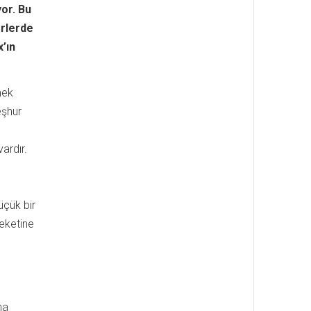
or. Bu
erlerde
’ın
mek
eşhur
ardır.
çük bir
reketine
na