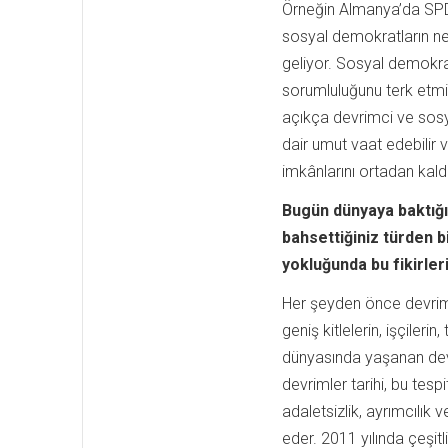
Örneğin Almanya’da SPD,
sosyal demokratların neol
geliyor. Sosyal demokra
sorumluluğunu terk etmiş
açıkça devrimci ve sosya
dair umut vaat edebilir v
imkânlarını ortadan kaldı
Bugün dünyaya baktığ
bahsettiğiniz türden 
yokluğunda bu fikirler
Her şeyden önce devrimi
geniş kitlelerin, işçileri
dünyasında yaşanan devr
devrimler tarihi, bu tes
adaletsizlik, ayrımcılık 
eder. 2011 yılında çeşit