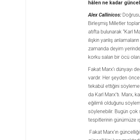
hâlen ne kadar güncel
Alex Callinicos:
Doğrusu
Birleşmiş Milletler toplan
atıfta bulunarak “Karl M
ilişkin yanlış anlamaları
zamanda deyim yerindey
korku salan bir öcü olar
Fakat Marx’ı dünyayı deği
vardır. Her şeyden önce 
tekabül ettiğini söylemem
da Karl Marx’tı. Marx, k
eğilimli olduğunu söylem
söylenebilir. Bugün çok sa
tespitlerinin günümüze ış
Fakat Marx’ın güncelliği 