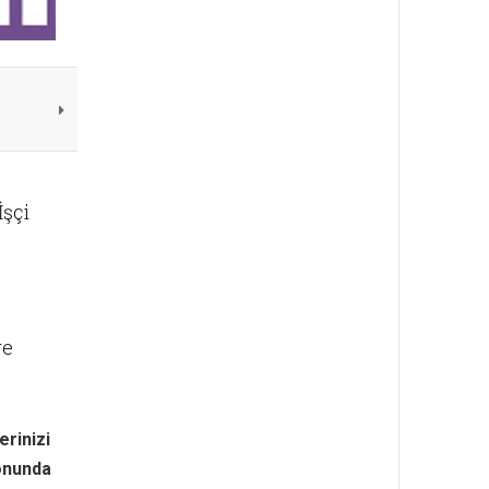
İşçi
ye
erinizi
sonunda