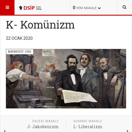
BURADASINIZ:
YAYINLAR
MARKSİST.ORG
0
YENI MAKALE
K- Komünizm
22 OCAK 2020
MARKSİST.ORG
ÖNCEKI MAKALE
SONRAKI MAKALE
J- Jakobenizm
L- Liberalizm