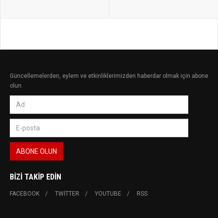
Güncellemelerden, eylem ve etkinliklerimizden haberdar olmak için abone
olun.
BIZI TAKIP EDIN
FACEBOOK
TWITTER
YOUTUBE
RSS