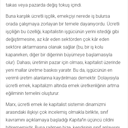
takas veya pazarda değiş tokuş içindi.
Buna karşılık ücretli işçilik, emekçiyi nerede iş bulursa
orada çalışmaya zorlayan bir temele dayanıyordu. Ücretli
işçiliğin bu özelliği, kapitalistin işgücünün yerini istediği gibi
değiştirmesine, az kâr eden sektörden çok kâr eden
sektöre aktarmasına olanak sağlar (bu, bir iş kolu
kapanırken, diğer bir diğerinin büyümeye başlamasıyla
olur). Dahası, üretimin pazar için olması, kapitalist üzerinde
yeni mallar üretme baskısı yaratır. Bu da, işgücünün en
verimli üretim alanlarına kaydırılması demektir. Dolayısıyla
ücretli emek, kapitalizm altında emek üretkenliğinin artma
eğiliminin temelini oluşturur.
Marx, ücretli emek ile kapitalist sistemin dinamizmi
arasındaki ilişkiyi çok incelemiş olmakla birlikte, sınıf
kavramını açıklamaya başladığı
Kapital
’in üçüncü cildini
bitirememiştir. Buna rağmen bize, kendisinin sınıf anlayışını