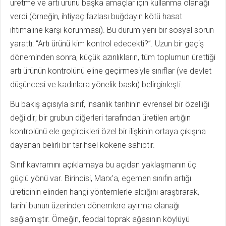
üretme ve artı ürünü başka amaçlar için kullanma olanağı
verdi (örneğin, ihtiyaç fazlası buğdayın kötü hasat
ihtimaline karşı korunması). Bu durum yeni bir sosyal sorun
yarattı: “Artı ürünü kim kontrol edecekti?”. Uzun bir geçiş
döneminden sonra, küçük azınlıkların, tüm toplumun ürettiği
artı ürünün kontrolünü eline geçirmesiyle sınıflar (ve devlet
düşüncesi ve kadınlara yönelik baskı) belirginleşti.
Bu bakış açısıyla sınıf, insanlık tarihinin evrensel bir özelliği
değildir; bir grubun diğerleri tarafından üretilen artığın
kontrolünü ele geçirdikleri özel bir ilişkinin ortaya çıkışına
dayanan belirli bir tarihsel kökene sahiptir.
Sınıf kavramını açıklamaya bu açıdan yaklaşmanın üç
güçlü yönü var. Birincisi, Marx’a, egemen sınıfın artığı
üreticinin elinden hangi yöntemlerle aldığını araştırarak,
tarihi bunun üzerinden dönemlere ayırma olanağı
sağlamıştır. Örneğin, feodal toprak ağasının köylüyü