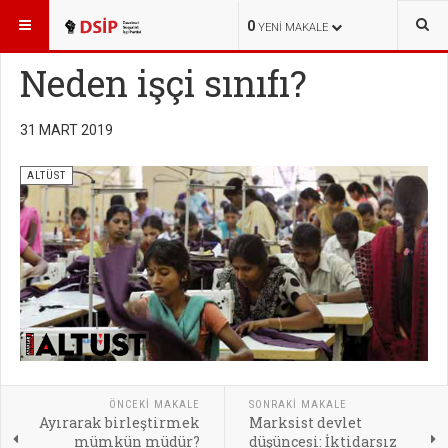
BURADASINIZ:
YAYINLAR
ALTÜST
0
YENI MAKALE
Neden işçi sınıfı?
31 MART 2019
ALTÜST
ÖNCEKI MAKALE
SONRAKI MAKALE
Ayırarak birleştirmek
Marksist devlet
mümkün müdür?
düşüncesi: İktidarsız