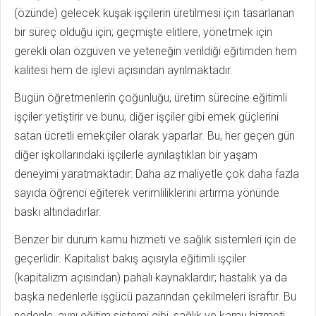
(özünde) gelecek kuşak işçilerin üretilmesi için tasarlanan
bir süreç olduğu için; geçmişte elitlere, yönetmek için
gerekli olan özgüven ve yeteneğin verildiği eğitimden hem
kalitesi hem de işlevi açısından ayrılmaktadır.
Bugün öğretmenlerin çoğunluğu, üretim sürecine eğitimli
işçiler yetiştirir ve bunu, diğer işçiler gibi emek güçlerini
satan ücretli emekçiler olarak yaparlar. Bu, her geçen gün
diğer işkollarındaki işçilerle aynılaştıkları bir yaşam
deneyimi yaratmaktadır: Daha az maliyetle çok daha fazla
sayıda öğrenci eğiterek verimliliklerini artırma yönünde
baskı altındadırlar.
Benzer bir durum kamu hizmeti ve sağlık sistemleri için de
geçerlidir. Kapitalist bakış açısıyla eğitimli işçiler
(kapitalizm açısından) pahalı kaynaklardır; hastalık ya da
başka nedenlerle işgücü pazarından çekilmeleri israftır. Bu
nedenle, aynı eğitim sistemi gibi, sağlık ve kamu hizmeti