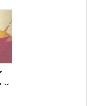
k,
ılması,