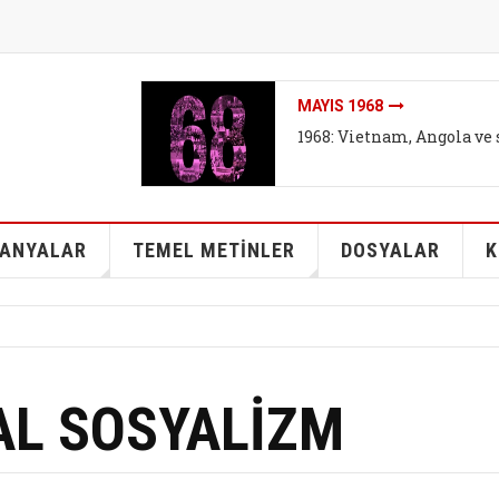
İKLIMI DEĞIL SISTEMI DEĞ
İklim mitleri I - Bireyse
kurtarabilir mi?
ANYALAR
TEMEL METİNLER
DOSYALAR
K
L SOSYALİZM