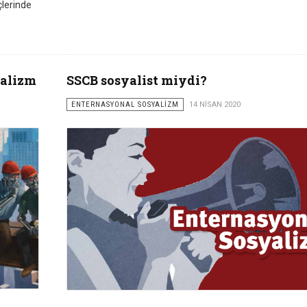
çlerinde
talizm
SSCB sosyalist miydi?
ENTERNASYONAL SOSYALİZM
14 NISAN 2020