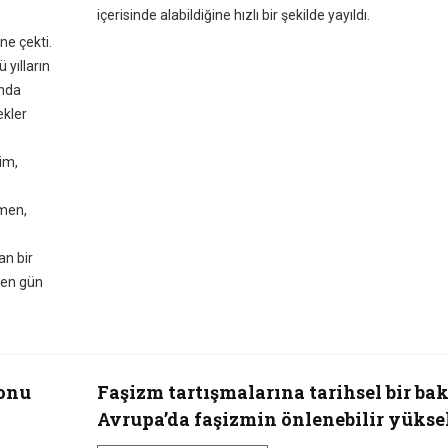
içerisinde alabildiğine hızlı bir şekilde yayıldı.
ne çekti.
 yılların
ında
ekler
im,
men,
an bir
çen gün
sonu
Faşizm tartışmalarına tarihsel bir bak
Avrupa’da faşizmin önlenebilir yüksel