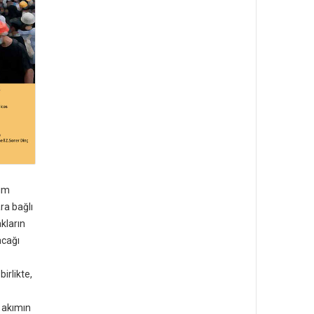
lim
ra bağlı
kların
acağı
irlikte,
k akımın