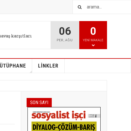
06
0
IŞTIR
l tutum değişikliği bizi
PER
,
AĞU
YENI MAKALE
ÜTÜPHANE
LİNKLER
SON SAYI