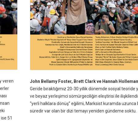
y veren
John Bellamy Foster, Brett Clark ve Hannah Holleman
erler
Geride bıraktığımız 20-30 yıllık dönemde sosyal teoride
ması
ve beyaz yerleşimci sömürgeciliğin eleştirisi ile ilişkilendi
insan
“yerli halklara dönüş” eğilimi, Marksist kuramda uzunca 
eki
süredir var olan bir dizi temayı yeniden gündeme soktu.
 ise 51