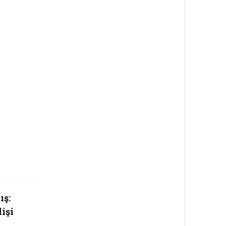
ış:
işi