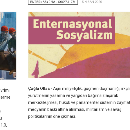
ENTERNASYONAL SOSYALİZM
15 NISAN 2020
Çağla Oflas
- Aşırı milliyetçilik, göçmen düşmanlığı, ırkçılı
vrimi
yürütmenin yasama ve yargıdan bağımsızlaşarak
nderme
merkezileşmesi, hukuk ve parlamenter sistemin zayıflat
medyanın baskı altına alınması, militarizm ve savaş
e
politikalarının öne çıkması…
Bu
1.0,