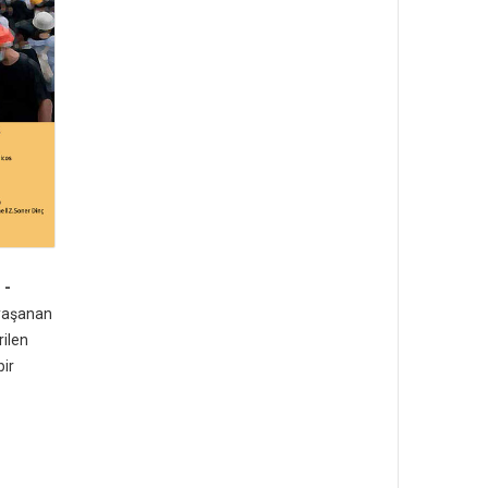
 -
 yaşanan
rilen
bir