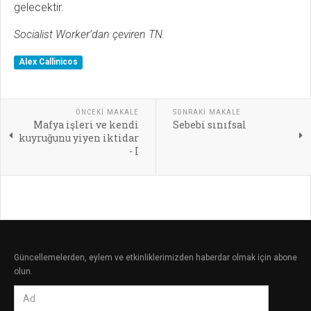
gelecektir.
Socialist Worker’dan çeviren TN.
Alex Callinicos
ÖNCEKI MAKALE
SONRAKI MAKALE
Mafya işleri ve kendi
Sebebi sınıfsal
kuyruğunu yiyen iktidar
- I
Güncellemelerden, eylem ve etkinliklerimizden haberdar olmak için abone
olun.