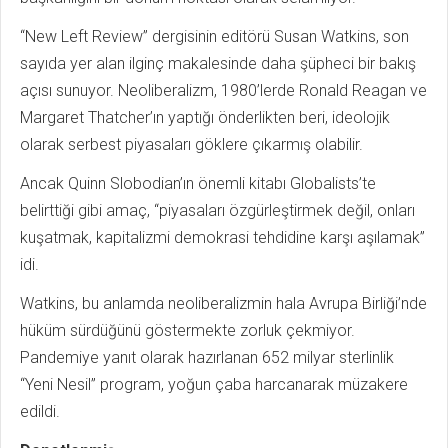
“New Left Review” dergisinin editörü Susan Watkins, son
sayıda yer alan ilginç makalesinde daha şüpheci bir bakış
açısı sunuyor. Neoliberalizm, 1980’lerde Ronald Reagan ve
Margaret Thatcher’ın yaptığı önderlikten beri, ideolojik
olarak serbest piyasaları göklere çıkarmış olabilir.
Ancak Quinn Slobodian’ın önemli kitabı Globalists’te
belirttiği gibi amaç, “piyasaları özgürleştirmek değil, onları
kuşatmak, kapitalizmi demokrasi tehdidine karşı aşılamak”
idi.
Watkins, bu anlamda neoliberalizmin hala Avrupa Birliği’nde
hüküm sürdüğünü göstermekte zorluk çekmiyor.
Pandemiye yanıt olarak hazırlanan 652 milyar sterlinlik
“Yeni Nesil” program, yoğun çaba harcanarak müzakere
edildi.