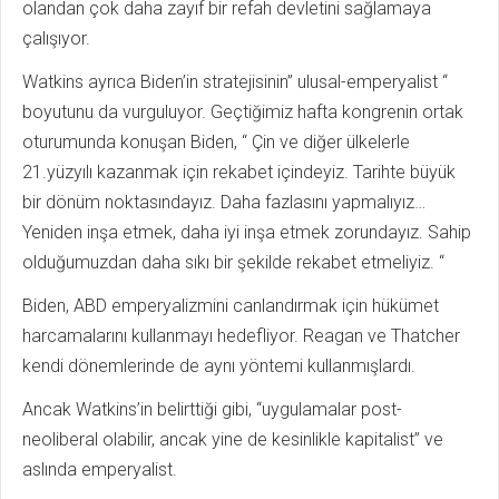
olandan çok daha zayıf bir refah devletini sağlamaya
çalışıyor.
Watkins ayrıca Biden’in stratejisinin” ulusal-emperyalist “
boyutunu da vurguluyor. Geçtiğimiz hafta kongrenin ortak
oturumunda konuşan Biden, “ Çin ve diğer ülkelerle
21.yüzyılı kazanmak için rekabet içindeyiz. Tarihte büyük
bir dönüm noktasındayız. Daha fazlasını yapmalıyız…
Yeniden inşa etmek, daha iyi inşa etmek zorundayız. Sahip
olduğumuzdan daha sıkı bir şekilde rekabet etmeliyiz. “
Biden, ABD emperyalizmini canlandırmak için hükümet
harcamalarını kullanmayı hedefliyor. Reagan ve Thatcher
kendi dönemlerinde de aynı yöntemi kullanmışlardı.
Ancak Watkins’in belirttiği gibi, “uygulamalar post-
neoliberal olabilir, ancak yine de kesinlikle kapitalist” ve
aslında emperyalist.