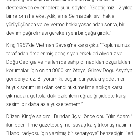
destekleyen eylemcilere şunu söyledi: “Geçtiğimiz 12 yılda
bir reform hareketiydik, ama Selma’daki sivil haklar
yürüyüşünden ve oy verme hakkı yasasından sonra, bir
devrim çağı olması gereken yeni bir çağa girdik.”
King 1967’de Vietman Savaşı’na karşı çıktı: “Toplumumuz
tarafından örselenmiş genç siyah erkekleri alıyoruz ve
Doğu Georgia ve Harlem’de sahip olmadıkları özgürlükleri
korumaları için onları 8000 km öteye, Güney Doğu Asya’ya
gönderiyoruz. Biliyorum ki, bugün dünyadaki şiddetin en
büyük sorumlusu olan kendi hükümetime açıkça karşı
çıkmadan, gettolardaki ezilenlerin uğradığı şiddete karşı
sesimi bir daha asla yükseltemem.”
Düzen, King’e saldırdı. Bundan üç yıl önce onu “Yılın Adamı”
ilan eden Time gazetesi, şimdi savaş karşıtı konuşmasının
“Hanoi radyosu için yazılmış bir senaryoya” benzediğini ileri