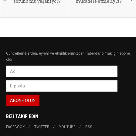
sorunu mu yaşanıyor?
mücadele etmeliyiz?
Güncellemelerden, eylem ve etkinliklerimizden haberdar olmak için abone
olun.
BIZI TAKIP EDIN
FACEBOOK
TWITTER
YOUTUBE
RSS