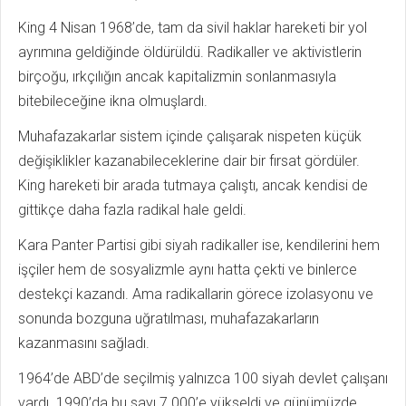
King 4 Nisan 1968’de, tam da sivil haklar hareketi bir yol
ayrımına geldiğinde öldürüldü. Radikaller ve aktivistlerin
birçoğu, ırkçılığın ancak kapitalizmin sonlanmasıyla
bitebileceğine ikna olmuşlardı.
Muhafazakarlar sistem içinde çalışarak nispeten küçük
değişiklikler kazanabileceklerine dair bir fırsat gördüler.
King hareketi bir arada tutmaya çalıştı, ancak kendisi de
gittikçe daha fazla radikal hale geldi.
Kara Panter Partisi gibi siyah radikaller ise, kendilerini hem
işçiler hem de sosyalizmle aynı hatta çekti ve binlerce
destekçi kazandı. Ama radikallarin görece izolasyonu ve
sonunda bozguna uğratılması, muhafazakarların
kazanmasını sağladı.
1964’de ABD’de seçilmiş yalnızca 100 siyah devlet çalışanı
vardı. 1990’da bu sayı 7.000’e yükseldi ve günümüzde