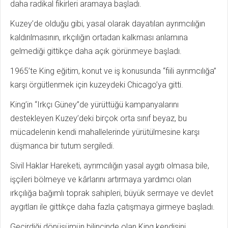
daha radikal fikirleri aramaya başladı.
Kuzey’de olduğu gibi, yasal olarak dayatılan ayrımcılığın
kaldırılmasının, ırkçılığın ortadan kalkması anlamına
gelmediği gittikçe daha açık görünmeye başladı.
1965’te King eğitim, konut ve iş konusunda “fiili ayrımcılığa”
karşı örgütlenmek için kuzeydeki Chicago’ya gitti.
King’in “Irkçı Güney”de yürüttüğü kampanyalarını
destekleyen Kuzey’deki birçok orta sınıf beyaz, bu
mücadelenin kendi mahallelerinde yürütülmesine karşı
düşmanca bir tutum sergiledi.
Sivil Haklar Hareketi, ayrımcılığın yasal aygıtı olmasa bile,
işçileri bölmeye ve kârlarını artırmaya yardımcı olan
ırkçılığa bağımlı toprak sahipleri, büyük sermaye ve devlet
aygıtları ile gittikçe daha fazla çatışmaya girmeye başladı.
Geçirdiği dönüşümün bilincinde olan King kendisini