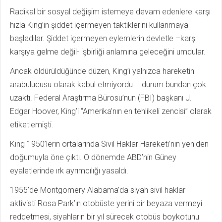
Radikal bir sosyal değişim istemeye devam edenlere karşı
hızla King’in şiddet içermeyen taktiklerini kullanmaya
başladılar. Şiddet içermeyen eylemlerin devletle –karşı
karşıya gelme değil- işbirliği anlamına geleceğini umdular.
Ancak öldürüldüğünde düzen, King’i yalnızca hareketin
arabulucusu olarak kabul etmiyordu – durum bundan çok
uzaktı. Federal Araştırma Bürosu’nun (FBI) başkanı J.
Edgar Hoover, King’i “Amerika’nın en tehlikeli zencisi” olarak
etiketlemişti.
King 1950’lerin ortalarında Sivil Haklar Hareketi’nin yeniden
doğumuyla öne çıktı. O dönemde ABD’nin Güney
eyaletlerinde ırk ayrımcılığı yasaldı.
1955’de Montgomery Alabama’da siyah sivil haklar
aktivisti Rosa Park’ın otobüste yerini bir beyaza vermeyi
reddetmesi, siyahların bir yıl sürecek otobüs boykotunu