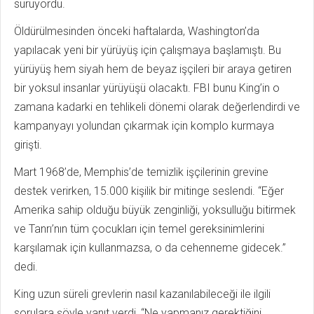
sürüyordu.
Öldürülmesinden önceki haftalarda, Washington’da
yapılacak yeni bir yürüyüş için çalışmaya başlamıştı. Bu
yürüyüş hem siyah hem de beyaz işçileri bir araya getiren
bir yoksul insanlar yürüyüşü olacaktı. FBI bunu King’in o
zamana kadarki en tehlikeli dönemi olarak değerlendirdi ve
kampanyayı yolundan çıkarmak için komplo kurmaya
girişti.
Mart 1968’de, Memphis’de temizlik işçilerinin grevine
destek verirken, 15.000 kişilik bir mitinge seslendi. “Eğer
Amerika sahip olduğu büyük zenginliği, yoksulluğu bitirmek
ve Tanrı’nın tüm çocukları için temel gereksinimlerini
karşılamak için kullanmazsa, o da cehenneme gidecek.”
dedi.
King uzun süreli grevlerin nasıl kazanılabileceği ile ilgili
sorulara şöyle yanıt verdi, “Ne yapmanız gerektiğini