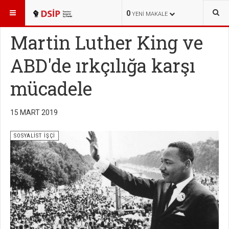
BURADASINIZ:
YAYINLAR
SOSYALİST İŞÇİ
0
YENI MAKALE
Martin Luther King ve
ABD'de ırkçılığa karşı
mücadele
15 MART 2019
SOSYALİST İŞÇİ