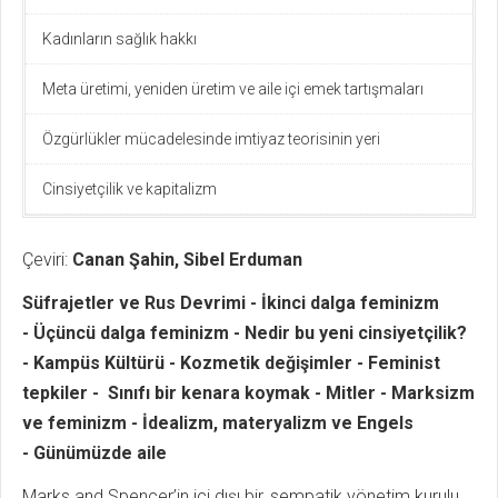
Kadınların sağlık hakkı
Meta üretimi, yeniden üretim ve aile içi emek tartışmaları
Özgürlükler mücadelesinde imtiyaz teorisinin yeri
Cinsiyetçilik ve kapitalizm
Çeviri:
Canan Şahin, Sibel Erduman
Süfrajetler ve Rus Devrimi - İkinci dalga feminizm
- Üçüncü dalga feminizm - Nedir bu yeni cinsiyetçilik?
- Kampüs Kültürü - Kozmetik değişimler - Feminist
tepkiler - Sınıfı bir kenara koymak - Mitler - Marksizm
ve feminizm - İdealizm, materyalizm ve Engels
- Günümüzde aile
Marks and Spencer’in içi dışı bir, sempatik yönetim kurulu