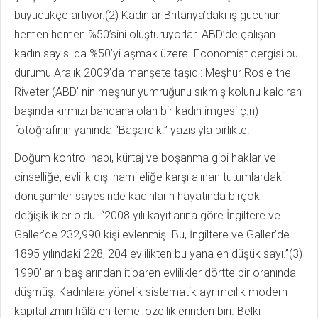
büyüdükçe artıyor.(2) Kadınlar Britanya’daki iş gücünün
hemen hemen %50’sini oluşturuyorlar. ABD’de çalışan
kadın sayısı da %50’yi aşmak üzere. Economist dergisi bu
durumu Aralık 2009’da manşete taşıdı: Meşhur Rosie the
Riveter (ABD’ nin meşhur yumruğunu sıkmış kolunu kaldıran
başında kırmızı bandana olan bir kadın imgesi ç.n)
fotoğrafının yanında “Başardık!” yazısıyla birlikte.
Doğum kontrol hapı, kürtaj ve boşanma gibi haklar ve
cinselliğe, evlilik dışı hamileliğe karşı alınan tutumlardaki
dönüşümler sayesinde kadınların hayatında birçok
değişiklikler oldu. “2008 yılı kayıtlarına göre İngiltere ve
Galler’de 232,990 kişi evlenmiş. Bu, İngiltere ve Galler’de
1895 yılındaki 228, 204 evlilikten bu yana en düşük sayı.”(3)
1990’ların başlarından itibaren evlilikler dörtte bir oranında
düşmüş. Kadınlara yönelik sistematik ayrımcılık modern
kapitalizmin hâlâ en temel özelliklerinden biri. Belki