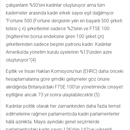
çalışanların %50’sini kadınlar oluşturuyor ama tüm
kademeler arasında kadın erkek sayısı eşit dağılmıyor.
“Fortune 500 (Fortune dergisinin yılın en başarılı 500 şirketi
listesi ç.n) şirketlerinin sadece %2’sinin ve FTSE 100
(İngiltere’nin borsa endeksine giren 100 şirket çn)
şirketlerinden sadece beşinin patronu kadın. Kadınlar
Amerika’da yönetim kurulu üyelerinin %13’ünden azını
oluşturuyor.”(4)
Eşitlik ve İnsan Hakları Komisyonu’nun (EHRC) daha önceki
hesaplamalarına göre şimdiki gelişmeler göz önüne
alındığında Britanya’daki FTSE 100’ün yönetiminde cinsiyet
eşitliğine ancak 73 yıl sonra ulaşılabilecektir.(5)
Kadınlar politik olarak her zamankinden daha fazla temsil
edilmelerine rağmen parlamentoda kadın parlamenterler
hâlâ azınlıkta. Mayıs ayındaki genel seçimlerde
parlamentodaki kadın sayısı 126’dan 142’ye yükseldi;