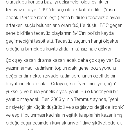
olursak bu konuda bazı iyi gelişmeler oldu; evlilik içi
tecavüz nihayet 1991’de suç olarak kabul edildi. (Yasa
ancak 1994’de resmileşti.) Ama bildirilen tecavüz olayları
artarken, suçlu bulunanların oranı %6,1’e düştü. BBC geçen
sene bildirilen tecavüz olaylarının %40’ını polisin kayda
geçirmediğini tespit etti. Tecavüz suçunun hangi ölçekte
olduğunu bilmek bu kayıtsızlıkla imkânsız hale geliyor.
Çok şey kazanıldı ama kazanılacak daha çok şey var. Bu
yazının amacı kadınların toplumdaki genel pozisyonunu
değerlendirmekten ziyade kadın sorununun özellikle bir
boyutunu ele almaktır: Ortaya çıkan “yeni cinsiyetçiliğin”
yükselişi ve buna yönelik siyasi yanıt. Bu o kadar yeni bir
yanıt olmayacak. Ben 2003 yılının Temmuz ayında, “yeni
cinsiyetçiliğin küçük düşürücü ve aşağılayıcı değil de ‘ironik’
ve esprili bulunması kadınların eşitlik taleplerinin kazanılmış
olduğu düşüncesinden kaynaklanıyor” diye şikâyet ederek