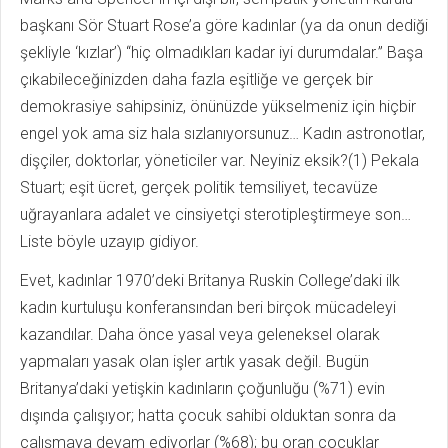
başkanı Sör Stuart Rose’a göre kadınlar (ya da onun dediği
şekliyle ‘kızlar’) “hiç olmadıkları kadar iyi durumdalar.” Başa
çıkabileceğinizden daha fazla eşitliğe ve gerçek bir
demokrasiye sahipsiniz, önünüzde yükselmeniz için hiçbir
engel yok ama siz hala sızlanıyorsunuz… Kadın astronotlar,
dişçiler, doktorlar, yöneticiler var. Neyiniz eksik?(1) Pekala
Stuart; eşit ücret, gerçek politik temsiliyet, tecavüze
uğrayanlara adalet ve cinsiyetçi sterotipleştirmeye son…
Liste böyle uzayıp gidiyor.
Evet, kadınlar 1970’deki Britanya Ruskin College’daki ilk
kadın kurtuluşu konferansından beri birçok mücadeleyi
kazandılar. Daha önce yasal veya geleneksel olarak
yapmaları yasak olan işler artık yasak değil. Bugün
Britanya’daki yetişkin kadınların çoğunluğu (%71) evin
dışında çalışıyor; hatta çocuk sahibi olduktan sonra da
çalışmaya devam ediyorlar (%68); bu oran çocuklar