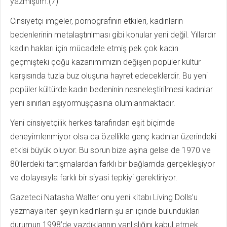
yazmıştım.(7)
Cinsiyetçi imgeler, pornografinin etkileri, kadınların
bedenlerinin metalaştırılması gibi konular yeni değil. Yıllardır
kadın hakları için mücadele etmiş pek çok kadın
geçmişteki çoğu kazanımımızın değişen popüler kültür
karşısında tuzla buz oluşuna hayret edeceklerdir. Bu yeni
popüler kültürde kadın bedeninin nesneleştirilmesi kadınlar
yeni sınırları aşıyormuşçasına olumlanmaktadır.
Yeni cinsiyetçilik herkes tarafından eşit biçimde
deneyimlenmiyor olsa da özellikle genç kadınlar üzerindeki
etkisi büyük oluyor. Bu sorun bize aşina gelse de 1970 ve
80’lerdeki tartışmalardan farklı bir bağlamda gerçekleşiyor
ve dolayısıyla farklı bir siyasi tepkiyi gerektiriyor.
Gazeteci Natasha Walter onu yeni kitabı Living Dolls’u
yazmaya iten şeyin kadınların şu an içinde bulundukları
durumun 1998’de yazdıklarının yanlışlığını kabul etmek