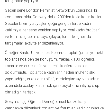
tartışmalar yapılıyor.
Geçen sene London Feminist Network’un Londra’da iki
konferansı oldu; Conway Hall’a 200’den fazla kadın katıldı.
Geceler Bizim yürüyüşleri çoğu genç binlerce kadının
katılımıyla her sene yeniden yapılıyor. Yeni kadın örgütleri
ve feminist gruplar ortaya çıkıyor; tüm ülke çapında
tartışmalar, aktiviteler düzenleniyor.
Örneğin, Bristol Üniversitesi Feminist Topluluğu’nun yemekli
toplantısında ben de konuştum. Yaklaşık 100 öğrenci,
kadınlar ve erkekler üniversitenin konferans salonunu
doldurmuştu. Toplantıda kadınların neden mühendislik
yapmadığını; erkeklerin rolünü, metalaştırmayı ve kadının
üzerindeki baskıyı kaldırmak için sosyalizme ihtiyaç olup
olmadığını tartıştık.
Sosyalist İşçi Öğrenci Derneği cinsel tacize karşı
kampanya düzenledi; toplantı ve forumları kadın grupları ve