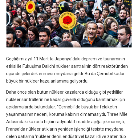
Geçtiğimiz yıl, 11 Mart’ta Japonya’daki deprem ve tsunaminin
etkisi ile Fukuşima Daiichi nükleer santralinin dört reaktöründen
üçünde çekirdek erimesi meydana geldi. Bu da Çernobil kadar
büyük bir nükleer kaza anlamına geliyordu.
Daha önce olan bütün nükleer kazalarda olduğu gibi yetkililer
nükleer santrallerin ne kadar güvenli olduğunu kanıtlamak için
açıklamalarda bulundular: “Çernobil’de büyük bir felaketin
yaşanmasının nedeni, koruma kabının olmamasıydı, Three Mile
Adasındaki kazada hiçbir radyoaktif madde açığa çıkmamıştı,
Fransa’da nükleer atıkların yeniden işlendiği tesiste meydana
gelen patlama ‘nükleer değil, endüstriyel kaza’ idi ve zaten tüp