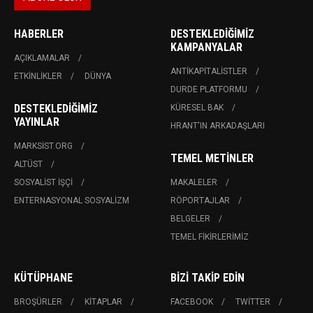
HABERLER
DESTEKLEDIĞIMIZ
KAMPANYALAR
AÇIKLAMALAR
ANTIKAPITALISTLER
ETKINLIKLER
DÜNYA
DURDE PLATFORMU
DESTEKLEDIĞIMIZ
KÜRESEL BAK
YAYINLAR
HRANT'IN ARKADAŞLARI
MARKSIST.ORG
TEMEL METINLER
ALTÜST
SOSYALIST İŞÇI
MAKALELER
ENTERNASYONAL SOSYALIZM
RÖPORTAJLAR
BELGELER
TEMEL FIKIRLERIMIZ
KÜTÜPHANE
BIZI TAKIP EDIN
BROŞÜRLER
KITAPLAR
FACEBOOK
TWITTER